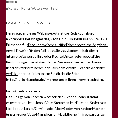
fiebern
nikore
on
Roger Waters wehrt sich
IMPRESSUMSHINWEIS
Herausgeber dieses Webangebots ist die Redaktionsbüro
nikorepress Ketschagmadse/Renn GbR - Hauptstraße 55 - 96170
Priesendorf -
diese und weitere ausführlichere rechtliche Angaben -
etwa Hinweise für den Fall, dass Sie ggf. glauben Inhalt dieser
Internetseite würde Ihre oder Rechte Dritter oder gesetzliche
Bestimmungen verletzten - finden Sie sowohl im rechten Bereich
unserer Startseite neben den "aus dem Archiv"-Teasern oder hier
verlinkt
oder natürlich indem Sie direkt die Seite
http://kulturkueche.de/impressum
in Ihren Browser aufrufen.
Foto-Credits extern
Das Design von unseren wechselnden Aktions-Icons stammt
entweder von iconshock (Vote-Sternchen im Nintendo-Style), von
Nick Frost (Target/Gewinnspiel-Motiv) oder von SaviourMachine
(unser grünes Vote-Männchen für Musikthemen) - freeware unter