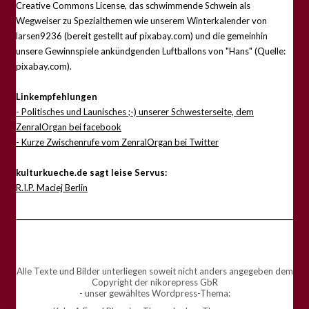
Creative Commons License, das schwimmende Schwein als
Wegweiser zu Spezialthemen wie unserem Winterkalender von
larsen9236 (bereit gestellt auf pixabay.com) und die gemeinhin
unsere Gewinnspiele ankündgenden Luftballons von "Hans" (Quelle:
pixabay.com).
Linkempfehlungen
- Politisches und Launisches ;-) unserer Schwesterseite, dem
ZenralOrgan bei facebook
- Kurze Zwischenrufe vom ZenralOrgan bei Twitter
kulturkueche.de sagt leise Servus:
R.I.P. Maciej Berlin
Alle Texte und Bilder unterliegen soweit nicht anders angegeben dem
Copyright der nikorepress GbR
- unser gewähltes Wordpress-Thema: