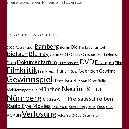
einen entsprechenden Hinweis ohne Kostennote...
PAROLES, PAROLES ;-)
Bamberg
Bio
Berlin
2022
Bio-Lebensmittel
Ausgehtipps
Biofach
Blu-ray
Cannes
CD
China
Christoph Maria Herbst
DVD
Dokumentarfilm
Erlangen
Film
Doku
Dutzendteich
Filmkritik
Fürth
Georgien
Gewinne
Frankreich
Gaza
Gewinnspiel
Israel
Komödie
Japan
Hirsch
Neu im Kino
München
Meistersingerhalle
Nürnberg
Preisausschreiben
Panini
Palästina
Rapid Eye Movies
Scheidegger-Spiess
Rassismus
USA
Verlosung
vegan
Volksfest
Z-Bau
Österreich