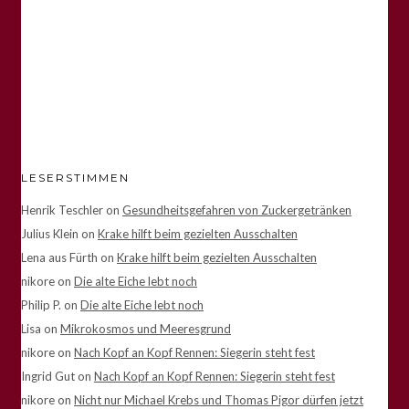
LESERSTIMMEN
Henrik Teschler
on
Gesundheitsgefahren von Zuckergetränken
Julius Klein
on
Krake hilft beim gezielten Ausschalten
Lena aus Fürth
on
Krake hilft beim gezielten Ausschalten
nikore
on
Die alte Eiche lebt noch
Philip P.
on
Die alte Eiche lebt noch
Lisa
on
Mikrokosmos und Meeresgrund
nikore
on
Nach Kopf an Kopf Rennen: Siegerin steht fest
Ingrid Gut
on
Nach Kopf an Kopf Rennen: Siegerin steht fest
nikore
on
Nicht nur Michael Krebs und Thomas Pigor dürfen jetzt