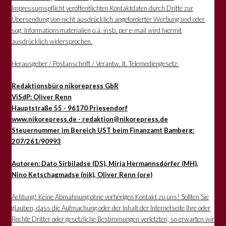
Impressumspflicht veröffentlichten Kontaktdaten durch Dritte zur
Übersendung von nicht ausdrücklich angeforderter Werbung und oder
sog. Informationsmaterialien o.ä. insb. per e-mail wird hiermit
ausdrücklich widersprochen.
Herausgeber / Postanschrift / Verantw. lt. Telemediengesetz:
Redaktionsbüro nikorepress GbR
ViSdP: Oliver Renn
Hauptstraße 55 - 96170 Priesendorf
www.nikorepress.de - redaktion@nikorepress.de
Steuernummer im Bereich UST beim Finanzamt Bamberg:
207/261/90993
Autoren: Dato Sirbiladse (DS), Mirja Hermannsdörfer (MH),
Nino Ketschagmadse (nik), Oliver Renn (ore)
Achtung! Keine Abmahnung ohne vorherigen Kontakt zu uns! Sollten Sie
glauben, dass die Aufmachung oder der Inhalt der Internetseite Ihre oder
Rechte Dritter oder gesetzliche Bestimmungen verletzten, so erwarten wir