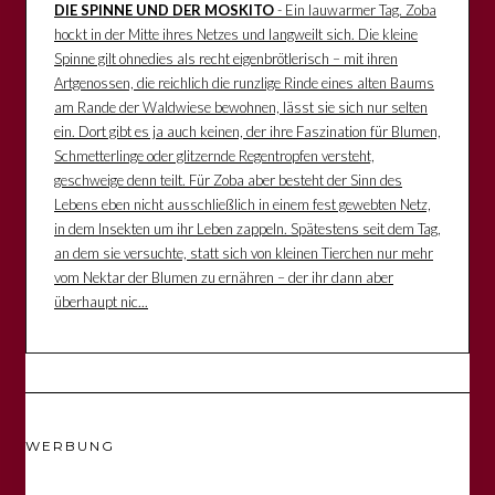
DIE SPINNE UND DER MOSKITO
- Ein lauwarmer Tag. Zoba
hockt in der Mitte ihres Netzes und langweilt sich. Die kleine
Spinne gilt ohnedies als recht eigenbrötlerisch – mit ihren
Artgenossen, die reichlich die runzlige Rinde eines alten Baums
am Rande der Waldwiese bewohnen, lässt sie sich nur selten
ein. Dort gibt es ja auch keinen, der ihre Faszination für Blumen,
Schmetterlinge oder glitzernde Regentropfen versteht,
geschweige denn teilt. Für Zoba aber besteht der Sinn des
Lebens eben nicht ausschließlich in einem fest gewebten Netz,
in dem Insekten um ihr Leben zappeln. Spätestens seit dem Tag,
an dem sie versuchte, statt sich von kleinen Tierchen nur mehr
vom Nektar der Blumen zu ernähren – der ihr dann aber
überhaupt nic...
WERBUNG