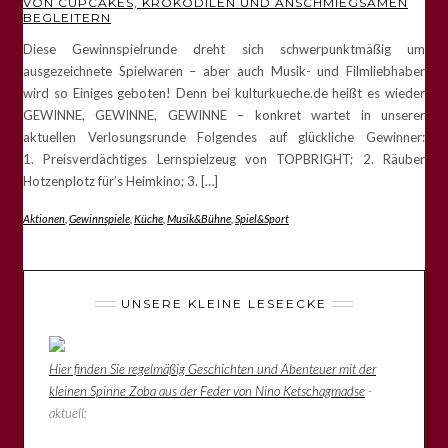
VON CUPCAKES, KROKODILEN UND ANSCHMIEGSAMEN
BEGLEITERN
Diese Gewinnspielrunde dreht sich schwerpunktmäßig um
ausgezeichnete Spielwaren – aber auch Musik- und Filmliebhaber
wird so Einiges geboten! Denn bei kulturkueche.de heißt es wieder
GEWINNE, GEWINNE, GEWINNE – konkret wartet in unserer
aktuellen Verlosungsrunde Folgendes auf glückliche Gewinner:
1. Preisverdächtiges Lernspielzeug von TOPBRIGHT; 2. Räuber
Hotzenplotz für’s Heimkino; 3. […]
Aktionen
,
Gewinnspiele
,
Küche
,
Musik&Bühne
,
Spiel&Sport
UNSERE KLEINE LESEECKE
Hier finden Sie regelmäßig Geschichten und Abenteuer mit der
kleinen Spinne Zoba aus der Feder von Nino Ketschagmadse
-
aktuell: