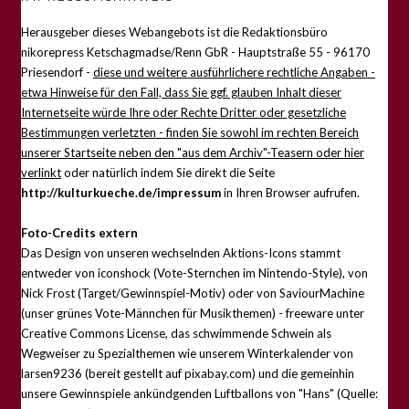
Herausgeber dieses Webangebots ist die Redaktionsbüro
nikorepress Ketschagmadse/Renn GbR - Hauptstraße 55 - 96170
Priesendorf -
diese und weitere ausführlichere rechtliche Angaben -
etwa Hinweise für den Fall, dass Sie ggf. glauben Inhalt dieser
Internetseite würde Ihre oder Rechte Dritter oder gesetzliche
Bestimmungen verletzten - finden Sie sowohl im rechten Bereich
unserer Startseite neben den "aus dem Archiv"-Teasern oder hier
verlinkt
oder natürlich indem Sie direkt die Seite
http://kulturkueche.de/impressum
in Ihren Browser aufrufen.
Foto-Credits extern
Das Design von unseren wechselnden Aktions-Icons stammt
entweder von iconshock (Vote-Sternchen im Nintendo-Style), von
Nick Frost (Target/Gewinnspiel-Motiv) oder von SaviourMachine
(unser grünes Vote-Männchen für Musikthemen) - freeware unter
Creative Commons License, das schwimmende Schwein als
Wegweiser zu Spezialthemen wie unserem Winterkalender von
larsen9236 (bereit gestellt auf pixabay.com) und die gemeinhin
unsere Gewinnspiele ankündgenden Luftballons von "Hans" (Quelle: