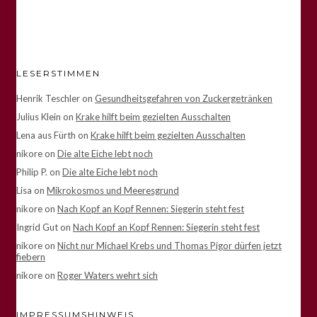
LESERSTIMMEN
Henrik Teschler
on
Gesundheitsgefahren von Zuckergetränken
Julius Klein
on
Krake hilft beim gezielten Ausschalten
Lena aus Fürth
on
Krake hilft beim gezielten Ausschalten
nikore
on
Die alte Eiche lebt noch
Philip P.
on
Die alte Eiche lebt noch
Lisa
on
Mikrokosmos und Meeresgrund
nikore
on
Nach Kopf an Kopf Rennen: Siegerin steht fest
Ingrid Gut
on
Nach Kopf an Kopf Rennen: Siegerin steht fest
nikore
on
Nicht nur Michael Krebs und Thomas Pigor dürfen jetzt
fiebern
nikore
on
Roger Waters wehrt sich
IMPRESSUMSHINWEIS