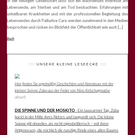
In der heutigen Gesellschaft lässt sich ein wachsendes Interesse am
Lebensende, am Sterben und am Tod beobachten. Erfahrungen mit
unheilbaren Krankheiten und mit der professionellen Begleitung des
Lebensendes durch Palliative Care werden zunehmend in den Medien
besprochen und rücken ins Blickfeld der Öffentlichkeit wie auch […]
Buch
UNSERE KLEINE LESEECKE
Hier finden Sie regelmäßig Geschichten und Abenteuer mit der
kleinen Spinne Zoba aus der Feder von Nino Ketschagmadse
-
aktuell:
DIE SPINNE UND DER MOSKITO
- Ein lauwarmer Tag. Zoba
hockt in der Mitte ihres Netzes und langweilt sich. Die kleine
Spinne gilt ohnedies als recht eigenbrötlerisch – mit ihren
Artgenossen, die reichlich die runzlige Rinde eines alten Baums