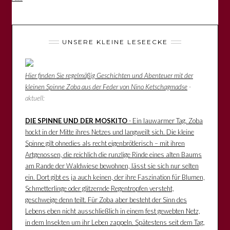
UNSERE KLEINE LESEECKE
Hier finden Sie regelmäßig Geschichten und Abenteuer mit der
kleinen Spinne Zoba aus der Feder von Nino Ketschagmadse
-
aktuell:
DIE SPINNE UND DER MOSKITO
- Ein lauwarmer Tag. Zoba
hockt in der Mitte ihres Netzes und langweilt sich. Die kleine
Spinne gilt ohnedies als recht eigenbrötlerisch – mit ihren
Artgenossen, die reichlich die runzlige Rinde eines alten Baums
am Rande der Waldwiese bewohnen, lässt sie sich nur selten
ein. Dort gibt es ja auch keinen, der ihre Faszination für Blumen,
Schmetterlinge oder glitzernde Regentropfen versteht,
geschweige denn teilt. Für Zoba aber besteht der Sinn des
Lebens eben nicht ausschließlich in einem fest gewebten Netz,
in dem Insekten um ihr Leben zappeln. Spätestens seit dem Tag,