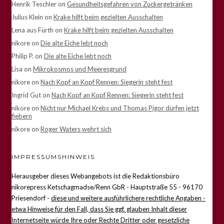
Henrik Teschler
on
Gesundheitsgefahren von Zuckergetränken
Julius Klein
on
Krake hilft beim gezielten Ausschalten
Lena aus Fürth
on
Krake hilft beim gezielten Ausschalten
nikore
on
Die alte Eiche lebt noch
Philip P.
on
Die alte Eiche lebt noch
Lisa
on
Mikrokosmos und Meeresgrund
nikore
on
Nach Kopf an Kopf Rennen: Siegerin steht fest
Ingrid Gut
on
Nach Kopf an Kopf Rennen: Siegerin steht fest
nikore
on
Nicht nur Michael Krebs und Thomas Pigor dürfen jetzt
fiebern
nikore
on
Roger Waters wehrt sich
IMPRESSUMSHINWEIS
Herausgeber dieses Webangebots ist die Redaktionsbüro
nikorepress Ketschagmadse/Renn GbR - Hauptstraße 55 - 96170
Priesendorf -
diese und weitere ausführlichere rechtliche Angaben -
etwa Hinweise für den Fall, dass Sie ggf. glauben Inhalt dieser
Internetseite würde Ihre oder Rechte Dritter oder gesetzliche