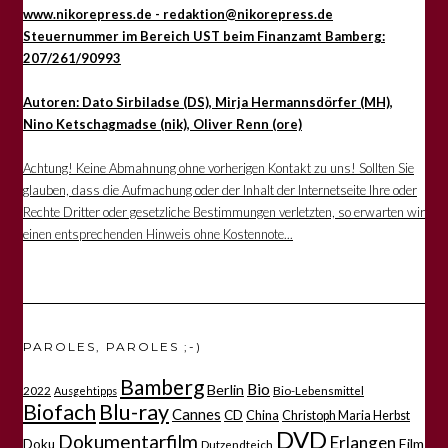
www.nikorepress.de - redaktion@nikorepress.de
Steuernummer im Bereich UST beim Finanzamt Bamberg:
207/261/90993
Autoren: Dato Sirbiladse (DS), Mirja Hermannsdörfer (MH),
Nino Ketschagmadse (nik), Oliver Renn (ore)
Achtung! Keine Abmahnung ohne vorherigen Kontakt zu uns! Sollten Sie
glauben, dass die Aufmachung oder der Inhalt der Internetseite Ihre oder
Rechte Dritter oder gesetzliche Bestimmungen verletzten, so erwarten wir
einen entsprechenden Hinweis ohne Kostennote...
PAROLES, PAROLES ;-)
Bamberg
Bio
Berlin
2022
Bio-Lebensmittel
Ausgehtipps
Biofach
Blu-ray
Cannes
CD
China
Christoph Maria Herbst
DVD
Dokumentarfilm
Erlangen
Film
Doku
Dutzendteich