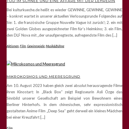
TOD IM SCHNEE UND EINE AFFÄRE MIT DER LEHRERIN
Bei kulturkueche.de heißt es wieder GEWINNE, GEWINNE, GEWINNE
– konkret wartet in unserer aktuellen Verlosungsrunde Folgendes auf
Sie: 1. die französische Gruppe Nouvelle Vague ist zurück!; 2. ein mit
zwei Golden Globes ausgezeichneter Film für’s Heimkino; 3. ein Film,
den DLF Nova mit „der unaufgeregteste, aufregendste Film des […]
Aktionen
,
Film
,
Gewinnspiele
,
Musik&Bühne
MIKROKOSMOS UND MEERESGRUND
Am 10. August 2023 haben gleich zwei absolut herausragende Filme
ihren Kinostart: In „Black Box“ zeigt Regisseurin Asli Özge das
Sinnbild unserer Gesellschaft am Beispiel von Bewohnern eines
Berliner Hinterhofs. In dem chinesischen, sehr expressionistisch
gestalteten Anime-Film „Deep Sea“ geht derweil ein kleines Mädchen
bei einer Kreuzfahrt […]
Film