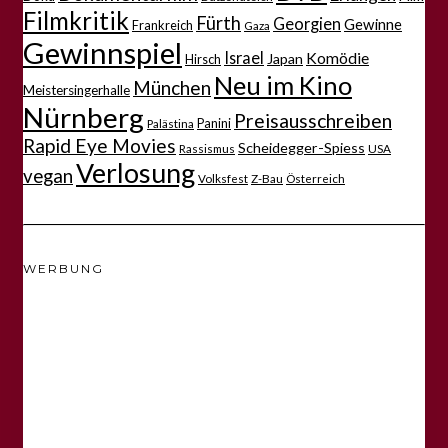
Filmkritik
Fürth
Georgien
Gewinne
Frankreich
Gaza
Gewinnspiel
Israel
Komödie
Japan
Hirsch
Neu im Kino
München
Meistersingerhalle
Nürnberg
Preisausschreiben
Panini
Palästina
Rapid Eye Movies
Scheidegger-Spiess
Rassismus
USA
Verlosung
vegan
Volksfest
Z-Bau
Österreich
WERBUNG