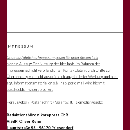
IMPRESSUM
Unser ausführliches Impressum finden Sie unter diesem Link
hier ein Auszug: Der Nutzung der hier insb. im Rahmen der
Impressumspflicht veröffentlichten Kontaktdaten durch Dritte zur
Übersendung von nicht ausdrücklich angeforderter Werbung und oder
sog. Informationsmaterialien o.ä. insb. per e-mail wird hiermit
ausdrücklich widersprochen.
Herausgeber / Postanschrift / Verantw. lt. Telemediengesetz:
Redaktionsbüro nikorepress GbR
ViSdP: Oliver Renn
Hauptstraße 55 - 96170 Priesendorf