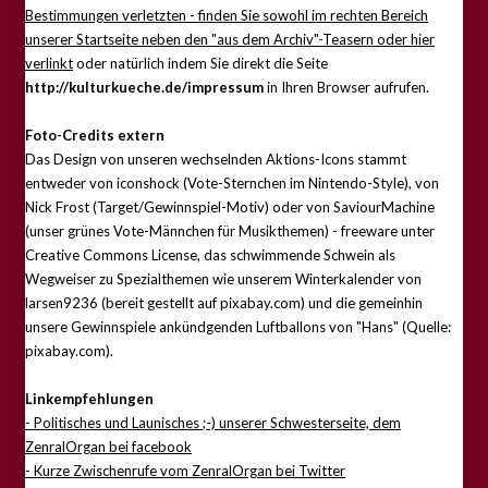
Bestimmungen verletzten - finden Sie sowohl im rechten Bereich
unserer Startseite neben den "aus dem Archiv"-Teasern oder hier
verlinkt
oder natürlich indem Sie direkt die Seite
http://kulturkueche.de/impressum
in Ihren Browser aufrufen.
Foto-Credits extern
Das Design von unseren wechselnden Aktions-Icons stammt
entweder von iconshock (Vote-Sternchen im Nintendo-Style), von
Nick Frost (Target/Gewinnspiel-Motiv) oder von SaviourMachine
(unser grünes Vote-Männchen für Musikthemen) - freeware unter
Creative Commons License, das schwimmende Schwein als
Wegweiser zu Spezialthemen wie unserem Winterkalender von
larsen9236 (bereit gestellt auf pixabay.com) und die gemeinhin
unsere Gewinnspiele ankündgenden Luftballons von "Hans" (Quelle:
pixabay.com).
Linkempfehlungen
- Politisches und Launisches ;-) unserer Schwesterseite, dem
ZenralOrgan bei facebook
- Kurze Zwischenrufe vom ZenralOrgan bei Twitter