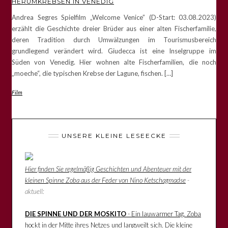
HERUMKREBSEN IN VENEDIG
Andrea Segres Spielfilm „Welcome Venice” (D-Start: 03.08.2023)
erzählt die Geschichte dreier Brüder aus einer alten Fischerfamilie,
deren Tradition durch Umwälzungen im Tourismusbereich
grundlegend verändert wird. Giudecca ist eine Inselgruppe im
Süden von Venedig. Hier wohnen alte Fischerfamilien, die noch
„moeche“, die typischen Krebse der Lagune, fischen. […]
Film
UNSERE KLEINE LESEECKE
Hier finden Sie regelmäßig Geschichten und Abenteuer mit der
kleinen Spinne Zoba aus der Feder von Nino Ketschagmadse
-
aktuell:
DIE SPINNE UND DER MOSKITO
- Ein lauwarmer Tag. Zoba
hockt in der Mitte ihres Netzes und langweilt sich. Die kleine