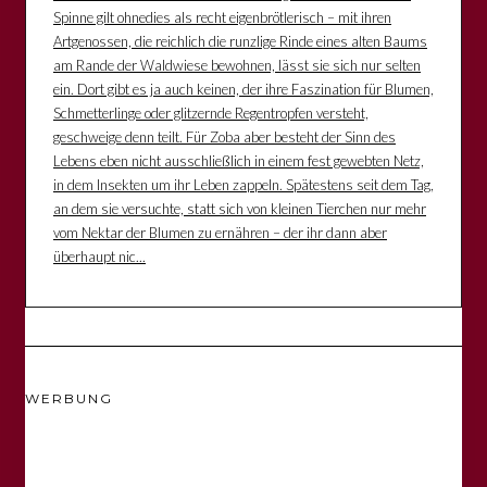
Spinne gilt ohnedies als recht eigenbrötlerisch – mit ihren
Artgenossen, die reichlich die runzlige Rinde eines alten Baums
am Rande der Waldwiese bewohnen, lässt sie sich nur selten
ein. Dort gibt es ja auch keinen, der ihre Faszination für Blumen,
Schmetterlinge oder glitzernde Regentropfen versteht,
geschweige denn teilt. Für Zoba aber besteht der Sinn des
Lebens eben nicht ausschließlich in einem fest gewebten Netz,
in dem Insekten um ihr Leben zappeln. Spätestens seit dem Tag,
an dem sie versuchte, statt sich von kleinen Tierchen nur mehr
vom Nektar der Blumen zu ernähren – der ihr dann aber
überhaupt nic...
WERBUNG