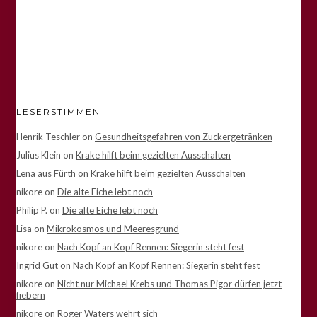
LESERSTIMMEN
Henrik Teschler
on
Gesundheitsgefahren von Zuckergetränken
Julius Klein
on
Krake hilft beim gezielten Ausschalten
Lena aus Fürth
on
Krake hilft beim gezielten Ausschalten
nikore
on
Die alte Eiche lebt noch
Philip P.
on
Die alte Eiche lebt noch
Lisa
on
Mikrokosmos und Meeresgrund
nikore
on
Nach Kopf an Kopf Rennen: Siegerin steht fest
Ingrid Gut
on
Nach Kopf an Kopf Rennen: Siegerin steht fest
nikore
on
Nicht nur Michael Krebs und Thomas Pigor dürfen jetzt
fiebern
nikore
on
Roger Waters wehrt sich