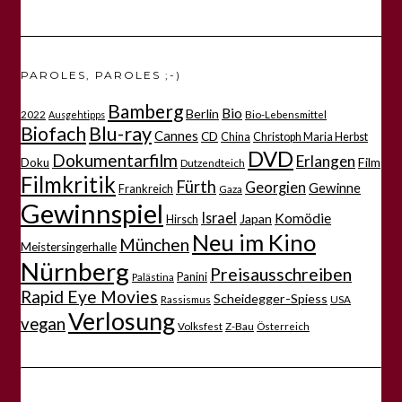
PAROLES, PAROLES ;-)
Bamberg
Bio
Berlin
2022
Bio-Lebensmittel
Ausgehtipps
Biofach
Blu-ray
Cannes
CD
China
Christoph Maria Herbst
DVD
Dokumentarfilm
Erlangen
Film
Doku
Dutzendteich
Filmkritik
Fürth
Georgien
Gewinne
Frankreich
Gaza
Gewinnspiel
Israel
Komödie
Japan
Hirsch
Neu im Kino
München
Meistersingerhalle
Nürnberg
Preisausschreiben
Panini
Palästina
Rapid Eye Movies
Scheidegger-Spiess
Rassismus
USA
Verlosung
vegan
Volksfest
Z-Bau
Österreich