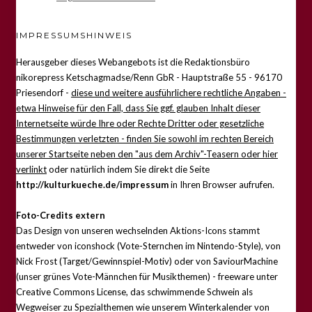
IMPRESSUMSHINWEIS
Herausgeber dieses Webangebots ist die Redaktionsbüro
nikorepress Ketschagmadse/Renn GbR - Hauptstraße 55 - 96170
Priesendorf -
diese und weitere ausführlichere rechtliche Angaben -
etwa Hinweise für den Fall, dass Sie ggf. glauben Inhalt dieser
Internetseite würde Ihre oder Rechte Dritter oder gesetzliche
Bestimmungen verletzten - finden Sie sowohl im rechten Bereich
unserer Startseite neben den "aus dem Archiv"-Teasern oder hier
verlinkt
oder natürlich indem Sie direkt die Seite
http://kulturkueche.de/impressum
in Ihren Browser aufrufen.
Foto-Credits extern
Das Design von unseren wechselnden Aktions-Icons stammt
entweder von iconshock (Vote-Sternchen im Nintendo-Style), von
Nick Frost (Target/Gewinnspiel-Motiv) oder von SaviourMachine
(unser grünes Vote-Männchen für Musikthemen) - freeware unter
Creative Commons License, das schwimmende Schwein als
Wegweiser zu Spezialthemen wie unserem Winterkalender von