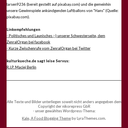
larsen9236 (bereit gestellt auf pixabay.com) und die gemeinhin
unsere Gewinnspiele ankündgenden Luftballons von "Hans" (Quelle:
pixabay.com).
Linkempfehlungen
- Politisches und Launisches ;-) unserer Schwesterseite, dem
ZenralOrgan bei facebook
- Kurze Zwischenrufe vom ZenralOrgan bei Twitter
kulturkueche.de sagt leise Servus:
R.I.P. Maciej Berlin
Alle Texte und Bilder unterliegen soweit nicht anders angegeben dem
Copyright der nikorepress GbR
- unser gewähltes Wordpress-Thema:
Kale, A Food Blogging Theme
by LyraThemes.com.