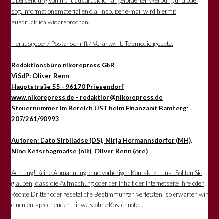
Übersendung von nicht ausdrücklich angeforderter Werbung und oder
sog. Informationsmaterialien o.ä. insb. per e-mail wird hiermit
ausdrücklich widersprochen.
Herausgeber / Postanschrift / Verantw. lt. Telemediengesetz:
Redaktionsbüro nikorepress GbR
ViSdP: Oliver Renn
Hauptstraße 55 - 96170 Priesendorf
www.nikorepress.de - redaktion@nikorepress.de
Steuernummer im Bereich UST beim Finanzamt Bamberg:
207/261/90993
Autoren: Dato Sirbiladse (DS), Mirja Hermannsdörfer (MH),
Nino Ketschagmadse (nik), Oliver Renn (ore)
Achtung! Keine Abmahnung ohne vorherigen Kontakt zu uns! Sollten Sie
glauben, dass die Aufmachung oder der Inhalt der Internetseite Ihre oder
Rechte Dritter oder gesetzliche Bestimmungen verletzten, so erwarten wir
einen entsprechenden Hinweis ohne Kostennote...