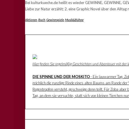
Bei kulturkueche.de heißt es wieder GEWINNE, GEWINNE, GEWIN
Liebe zur Natur erzählt; 2. eine Graphic Novel über den Allta
Aktionen
,
Buch
,
Gewinnspiele
,
Musik&Bühne
Hier finden Sie regelmäßig Geschichten und Abenteuer mit der
DIE SPINNE UND DER MOSKITO
- Ein lauwarmer Tag. Zoba
reichlich die runzlige Rinde eines alten Baums am Rande der W
Regentropfen versteht, geschweige denn teilt. Für Zoba aber 
Tag, an dem sie versuchte, statt sich von kleinen Tierchen n