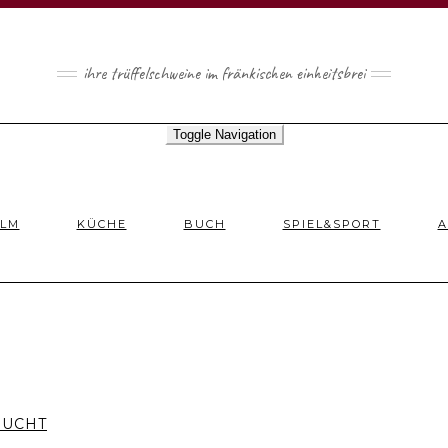
ihre trüffelschweine im fränkischen einheitsbrei
Toggle Navigation
ILM
KÜCHE
BUCH
SPIEL&SPORT
A
SUCHT