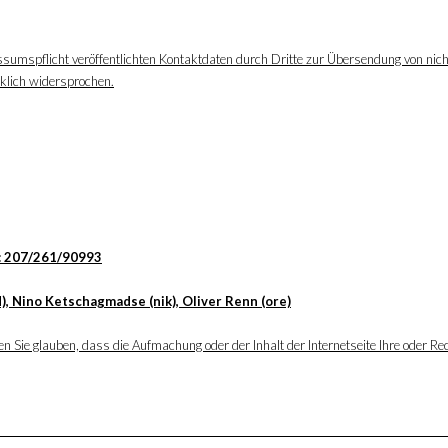
ssumspflicht veröffentlichten Kontaktdaten durch Dritte zur Übersendung von nic
cklich widersprochen.
: 207/261/90993
), Nino Ketschagmadse (nik), Oliver Renn (ore)
 Sie glauben, dass die Aufmachung oder der Inhalt der Internetseite Ihre oder Rec