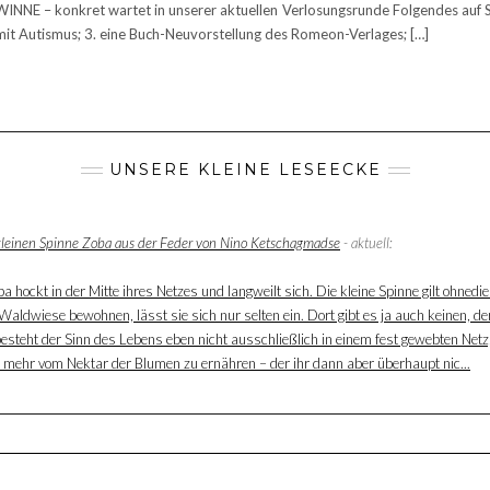
NE – konkret wartet in unserer aktuellen Verlosungsrunde Folgendes auf Sie:
g mit Autismus; 3. eine Buch-Neuvorstellung des Romeon-Verlages; […]
UNSERE KLEINE LESEECKE
 kleinen Spinne Zoba aus der Feder von Nino Ketschagmadse
- aktuell:
 hockt in der Mitte ihres Netzes und langweilt sich. Die kleine Spinne gilt ohnedie
aldwiese bewohnen, lässt sie sich nur selten ein. Dort gibt es ja auch keinen, der
besteht der Sinn des Lebens eben nicht ausschließlich in einem fest gewebten Net
ur mehr vom Nektar der Blumen zu ernähren – der ihr dann aber überhaupt nic...