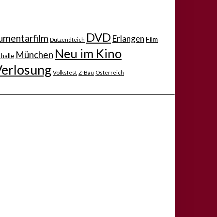
DVD
mentarfilm
Erlangen
Film
Dutzendteich
Neu im Kino
München
halle
Verlosung
Volksfest
Z-Bau
Österreich