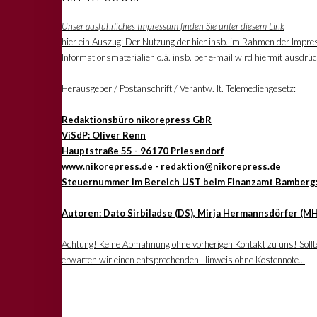
Unser ausführliches Impressum finden Sie unter diesem Link
hier ein Auszug: Der Nutzung der hier insb. im Rahmen der Impre
Informationsmaterialien o.ä. insb. per e-mail wird hiermit ausdrü
Herausgeber / Postanschrift / Verantw. lt. Telemediengesetz:
Redaktionsbüro nikorepress GbR
ViSdP: Oliver Renn
Hauptstraße 55 - 96170 Priesendorf
www.nikorepress.de - redaktion@nikorepress.de
Steuernummer im Bereich UST beim Finanzamt Bamberg
Autoren: Dato Sirbiladse (DS), Mirja Hermannsdörfer (MH
Achtung! Keine Abmahnung ohne vorherigen Kontakt zu uns! Sollten
erwarten wir einen entsprechenden Hinweis ohne Kostennote...