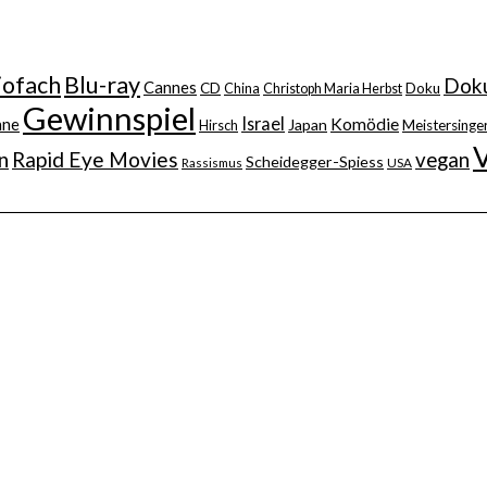
iofach
Blu-ray
Doku
Cannes
CD
China
Christoph Maria Herbst
Doku
Gewinnspiel
Israel
nne
Komödie
Japan
Hirsch
Meistersinger
n
Rapid Eye Movies
vegan
Scheidegger-Spiess
Rassismus
USA