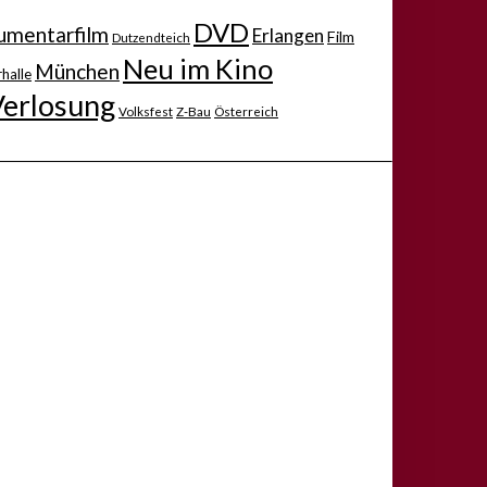
DVD
mentarfilm
Erlangen
Film
Dutzendteich
Neu im Kino
München
halle
Verlosung
Volksfest
Z-Bau
Österreich