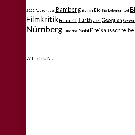
Bamberg
B
Bio
Berlin
2022
Bio-Lebensmittel
Ausgehtipps
Filmkritik
Fürth
Georgien
Gewi
Frankreich
Gaza
Nürnberg
Preisausschreibe
Panini
Palästina
WERBUNG