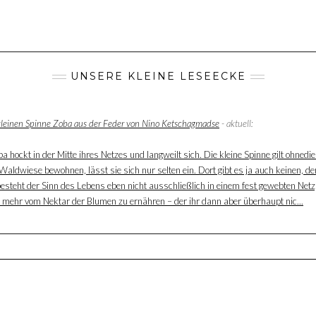
UNSERE KLEINE LESEECKE
 kleinen Spinne Zoba aus der Feder von Nino Ketschagmadse
- aktuell:
 hockt in der Mitte ihres Netzes und langweilt sich. Die kleine Spinne gilt ohnedie
aldwiese bewohnen, lässt sie sich nur selten ein. Dort gibt es ja auch keinen, der
besteht der Sinn des Lebens eben nicht ausschließlich in einem fest gewebten Net
ur mehr vom Nektar der Blumen zu ernähren – der ihr dann aber überhaupt nic...