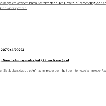
ssumspflicht veröffentlichten Kontaktdaten durch Dritte zur Übersendung von nic
cklich widersprochen.
: 207/261/90993
), Nino Ketschagmadse (nik), Oliver Renn (ore)
 Sie glauben, dass die Aufmachung oder der Inhalt der Internetseite Ihre oder Rec