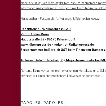
hier ein Auszug: Der Nutzung der hier insb. im Rahmen der Impre
Informationsmaterialien o.ä. insb. per e-mail wird hiermit ausdrü
Herausgeber / Postanschrift / Verantw. lt. Telemediengesetz:
Redaktionsbüro nikorepress GbR
ViSdP: Oliver Renn
Hauptstraße 55 - 96170 Priesendorf
www.nikorepress.de - redaktion@nikorepress.de
Steuernummer im Bereich UST beim Finanzamt Bamberg
Autoren: Dato Sirbiladse (DS), Mirja Hermannsdörfer (MH
Achtung! Keine Abmahnung ohne vorherigen Kontakt zu uns! Sollten
erwarten wir einen entsprechenden Hinweis ohne Kostennote...
PAROLES, PAROLES ;-)