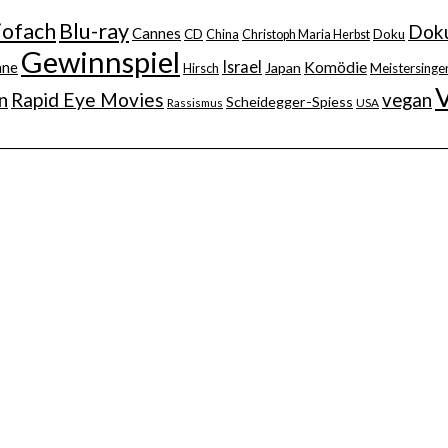
iofach
Blu-ray
Doku
Cannes
CD
China
Christoph Maria Herbst
Doku
Gewinnspiel
Israel
nne
Komödie
Japan
Hirsch
Meistersinger
n
Rapid Eye Movies
vegan
Scheidegger-Spiess
Rassismus
USA