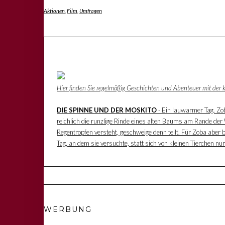
Aktionen
,
Film
,
Umfragen
Hier finden Sie regelmäßig Geschichten und Abenteuer mit der
DIE SPINNE UND DER MOSKITO
- Ein lauwarmer Tag. Zoba
reichlich die runzlige Rinde eines alten Baums am Rande der W
Regentropfen versteht, geschweige denn teilt. Für Zoba aber 
Tag, an dem sie versuchte, statt sich von kleinen Tierchen n
WERBUNG