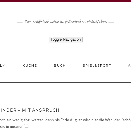
ihre trüffelschweine im fränkischen einheitsbrei
Toggle Navigation
ILM
KÜCHE
BUCH
SPIEL&SPORT
A
KINDER – MIT ANSPRUCH
noch ein wenig abzuwarten, denn bis Ende August wird hier die Wahl der “sc
ie in unserer […]