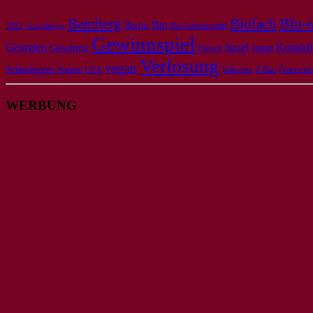
Bamberg
Biofach
Blu-r
Bio
Berlin
2022
Bio-Lebensmittel
Ausgehtipps
Gewinnspiel
Georgien
Israel
Komödi
Gewinne
Japan
Hirsch
Verlosung
vegan
Scheidegger-Spiess
USA
Volksfest
Z-Bau
Österreich
WERBUNG