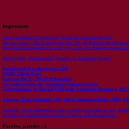
Impressum
Unser ausführliches Impressum finden Sie unter diesem Link
hier ein Auszug: Der Nutzung der hier insb. im Rahmen der Impressu
Informationsmaterialien o.ä. insb. per e-mail wird hiermit ausdrückli
Herausgeber / Postanschrift / Verantw. lt. Telemediengesetz:
Redaktionsbüro nikorepress GbR
ViSdP: Oliver Renn
Hauptstraße 55 - 96170 Priesendorf
www.nikorepress.de - redaktion@nikorepress.de
Steuernummer im Bereich UST beim Finanzamt Bamberg: 207/2
Autoren: Dato Sirbiladse (DS), Mirja Hermannsdörfer (MH), Nin
Achtung! Keine Abmahnung ohne vorherigen Kontakt zu uns! Sollten Si
erwarten wir einen entsprechenden Hinweis ohne Kostennote...
Paroles, paroles ;-)