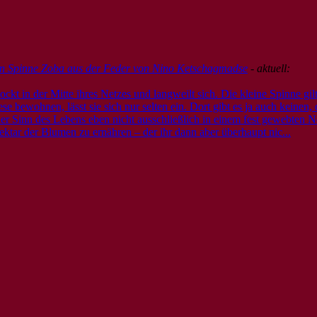
nen Spinne Zoba aus der Feder von Nino Ketschagmadse
- aktuell:
kt in der Mitte ihres Netzes und langweilt sich. Die kleine Spinne gilt 
 bewohnen, lässt sie sich nur selten ein. Dort gibt es ja auch keinen, 
der Sinn des Lebens eben nicht ausschließlich in einem fest gewebten N
ektar der Blumen zu ernähren – der ihr dann aber überhaupt nic...