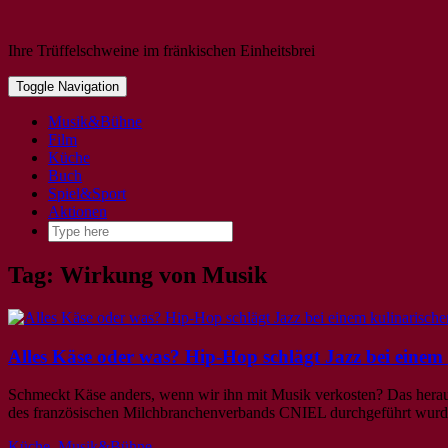
Ihre Trüffelschweine im fränkischen Einheitsbrei
Toggle Navigation
Musik&Bühne
Film
Küche
Buch
Spiel&Sport
Aktionen
Tag: Wirkung von Musik
Alles Käse oder was? Hip-Hop schlägt Jazz bei einem
Schmeckt Käse anders, wenn wir ihn mit Musik verkosten? Das hera
des französischen Milchbranchenverbands CNIEL durchgeführt wurde. 
Küche
,
Musik&Bühne