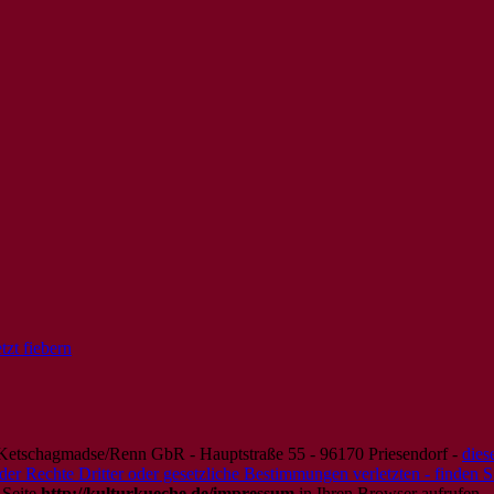
zt fiebern
 Ketschagmadse/Renn GbR - Hauptstraße 55 - 96170 Priesendorf -
dies
e oder Rechte Dritter oder gesetzliche Bestimmungen verletzten - finden
 Seite
http://kulturkueche.de/impressum
in Ihren Browser aufrufen.