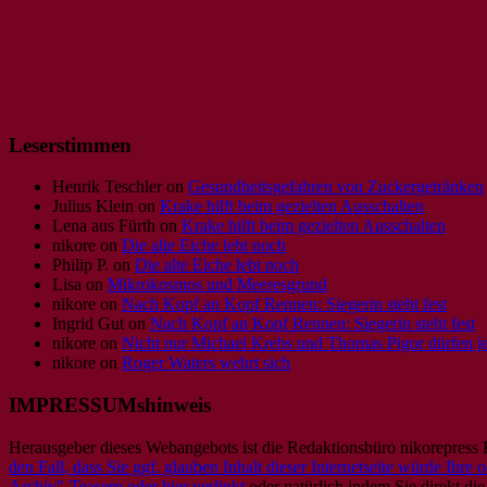
Leserstimmen
Henrik Teschler
on
Gesundheitsgefahren von Zuckergetränken
Julius Klein
on
Krake hilft beim gezielten Ausschalten
Lena aus Fürth
on
Krake hilft beim gezielten Ausschalten
nikore
on
Die alte Eiche lebt noch
Philip P.
on
Die alte Eiche lebt noch
Lisa
on
Mikrokosmos und Meeresgrund
nikore
on
Nach Kopf an Kopf Rennen: Siegerin steht fest
Ingrid Gut
on
Nach Kopf an Kopf Rennen: Siegerin steht fest
nikore
on
Nicht nur Michael Krebs und Thomas Pigor dürfen jet
nikore
on
Roger Waters wehrt sich
IMPRESSUMshinweis
Herausgeber dieses Webangebots ist die Redaktionsbüro nikorepress
den Fall, dass Sie ggf. glauben Inhalt dieser Internetseite würde Ihr
Archiv"-Teasern oder hier verlinkt
oder natürlich indem Sie direkt die