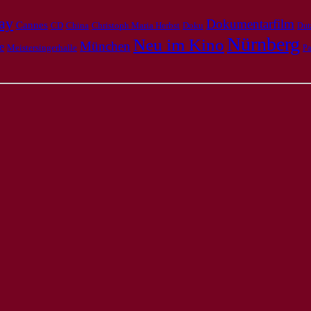
ay
Dokumentarfilm
Cannes
CD
Doku
China
Christoph Maria Herbst
Dut
Nürnberg
Neu im Kino
München
e
Meistersingerhalle
Pa