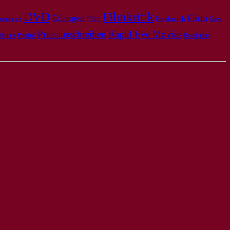
DVD
Filmkritik
Fürth
Erlangen
Film
Frankreich
zendteich
Gaza
Preisausschreiben
Rapid Eye Movies
Panini
lästina
Rassismus