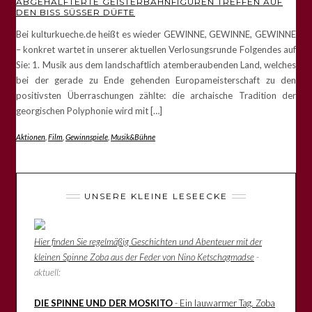
ABGEHALFTERTE GEISTERBAHNFIGUREN TREFFEN AUF
DEN BISS SÜSSER DÜFTE
Bei kulturkueche.de heißt es wieder GEWINNE, GEWINNE, GEWINNE
– konkret wartet in unserer aktuellen Verlosungsrunde Folgendes auf
Sie: 1. Musik aus dem landschaftlich atemberaubenden Land, welches
bei der gerade zu Ende gehenden Europameisterschaft zu den
positivsten Überraschungen zählte: die archaische Tradition der
georgischen Polyphonie wird mit […]
Aktionen
,
Film
,
Gewinnspiele
,
Musik&Bühne
UNSERE KLEINE LESEECKE
Hier finden Sie regelmäßig Geschichten und Abenteuer mit der
kleinen Spinne Zoba aus der Feder von Nino Ketschagmadse
-
aktuell:
DIE SPINNE UND DER MOSKITO
- Ein lauwarmer Tag. Zoba