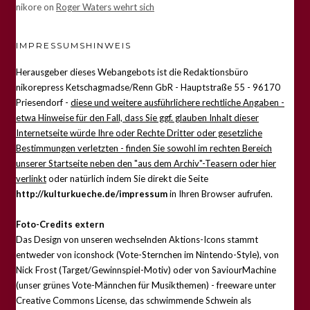
nikore
on
Roger Waters wehrt sich
IMPRESSUMSHINWEIS
Herausgeber dieses Webangebots ist die Redaktionsbüro
nikorepress Ketschagmadse/Renn GbR - Hauptstraße 55 - 96170
Priesendorf -
diese und weitere ausführlichere rechtliche Angaben -
etwa Hinweise für den Fall, dass Sie ggf. glauben Inhalt dieser
Internetseite würde Ihre oder Rechte Dritter oder gesetzliche
Bestimmungen verletzten - finden Sie sowohl im rechten Bereich
unserer Startseite neben den "aus dem Archiv"-Teasern oder hier
verlinkt
oder natürlich indem Sie direkt die Seite
http://kulturkueche.de/impressum
in Ihren Browser aufrufen.
Foto-Credits extern
Das Design von unseren wechselnden Aktions-Icons stammt
entweder von iconshock (Vote-Sternchen im Nintendo-Style), von
Nick Frost (Target/Gewinnspiel-Motiv) oder von SaviourMachine
(unser grünes Vote-Männchen für Musikthemen) - freeware unter
Creative Commons License, das schwimmende Schwein als