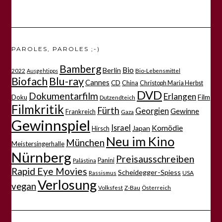
PAROLES, PAROLES ;-)
Bamberg
Bio
Berlin
2022
Bio-Lebensmittel
Ausgehtipps
Biofach
Blu-ray
Cannes
CD
China
Christoph Maria Herbst
DVD
Dokumentarfilm
Erlangen
Film
Doku
Dutzendteich
Filmkritik
Fürth
Georgien
Gewinne
Frankreich
Gaza
Gewinnspiel
Israel
Komödie
Japan
Hirsch
Neu im Kino
München
Meistersingerhalle
Nürnberg
Preisausschreiben
Panini
Palästina
Rapid Eye Movies
Scheidegger-Spiess
Rassismus
USA
Verlosung
vegan
Volksfest
Z-Bau
Österreich