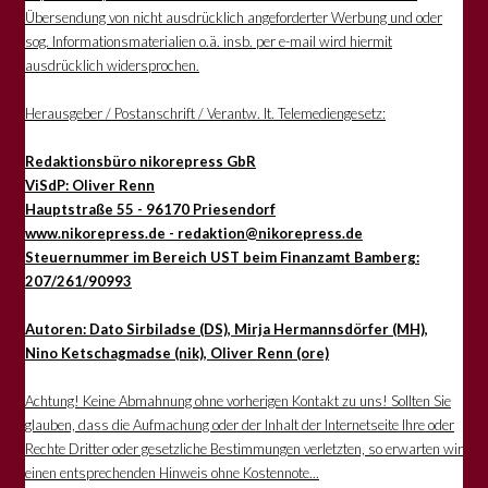
Übersendung von nicht ausdrücklich angeforderter Werbung und oder
sog. Informationsmaterialien o.ä. insb. per e-mail wird hiermit
ausdrücklich widersprochen.
Herausgeber / Postanschrift / Verantw. lt. Telemediengesetz:
Redaktionsbüro nikorepress GbR
ViSdP: Oliver Renn
Hauptstraße 55 - 96170 Priesendorf
www.nikorepress.de - redaktion@nikorepress.de
Steuernummer im Bereich UST beim Finanzamt Bamberg:
207/261/90993
Autoren: Dato Sirbiladse (DS), Mirja Hermannsdörfer (MH),
Nino Ketschagmadse (nik), Oliver Renn (ore)
Achtung! Keine Abmahnung ohne vorherigen Kontakt zu uns! Sollten Sie
glauben, dass die Aufmachung oder der Inhalt der Internetseite Ihre oder
Rechte Dritter oder gesetzliche Bestimmungen verletzten, so erwarten wir
einen entsprechenden Hinweis ohne Kostennote...