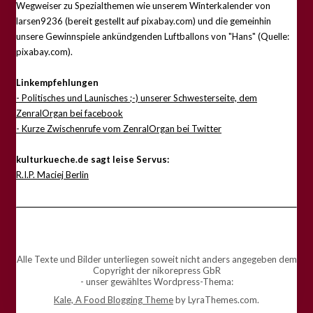
Wegweiser zu Spezialthemen wie unserem Winterkalender von
larsen9236 (bereit gestellt auf pixabay.com) und die gemeinhin
unsere Gewinnspiele ankündgenden Luftballons von "Hans" (Quelle:
pixabay.com).
Linkempfehlungen
- Politisches und Launisches ;-) unserer Schwesterseite, dem
ZenralOrgan bei facebook
- Kurze Zwischenrufe vom ZenralOrgan bei Twitter
kulturkueche.de sagt leise Servus:
R.I.P. Maciej Berlin
Alle Texte und Bilder unterliegen soweit nicht anders angegeben dem
Copyright der nikorepress GbR
- unser gewähltes Wordpress-Thema:
Kale, A Food Blogging Theme
by LyraThemes.com.