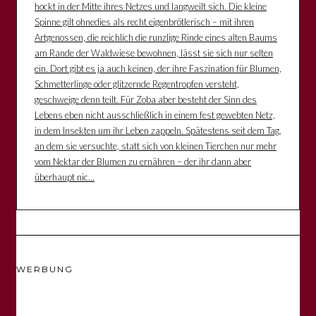
hockt in der Mitte ihres Netzes und langweilt sich. Die kleine
Spinne gilt ohnedies als recht eigenbrötlerisch – mit ihren
Artgenossen, die reichlich die runzlige Rinde eines alten Baums
am Rande der Waldwiese bewohnen, lässt sie sich nur selten
ein. Dort gibt es ja auch keinen, der ihre Faszination für Blumen,
Schmetterlinge oder glitzernde Regentropfen versteht,
geschweige denn teilt. Für Zoba aber besteht der Sinn des
Lebens eben nicht ausschließlich in einem fest gewebten Netz,
in dem Insekten um ihr Leben zappeln. Spätestens seit dem Tag,
an dem sie versuchte, statt sich von kleinen Tierchen nur mehr
vom Nektar der Blumen zu ernähren – der ihr dann aber
überhaupt nic...
WERBUNG