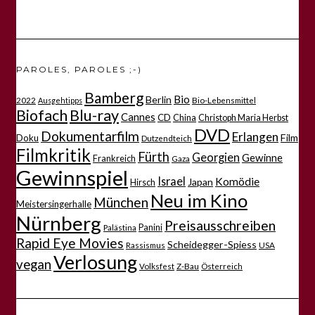
PAROLES, PAROLES ;-)
Bamberg
Bio
Berlin
2022
Bio-Lebensmittel
Ausgehtipps
Biofach
Blu-ray
Cannes
CD
China
Christoph Maria Herbst
DVD
Dokumentarfilm
Erlangen
Film
Doku
Dutzendteich
Filmkritik
Fürth
Georgien
Gewinne
Frankreich
Gaza
Gewinnspiel
Israel
Komödie
Japan
Hirsch
Neu im Kino
München
Meistersingerhalle
Nürnberg
Preisausschreiben
Panini
Palästina
Rapid Eye Movies
Scheidegger-Spiess
Rassismus
USA
Verlosung
vegan
Volksfest
Z-Bau
Österreich