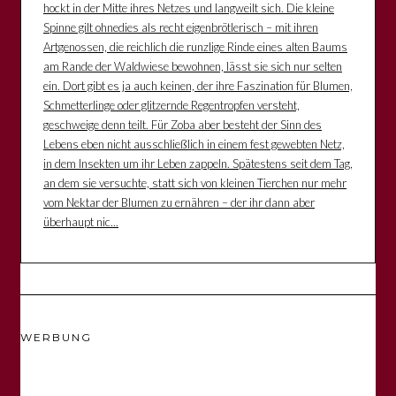
hockt in der Mitte ihres Netzes und langweilt sich. Die kleine
Spinne gilt ohnedies als recht eigenbrötlerisch – mit ihren
Artgenossen, die reichlich die runzlige Rinde eines alten Baums
am Rande der Waldwiese bewohnen, lässt sie sich nur selten
ein. Dort gibt es ja auch keinen, der ihre Faszination für Blumen,
Schmetterlinge oder glitzernde Regentropfen versteht,
geschweige denn teilt. Für Zoba aber besteht der Sinn des
Lebens eben nicht ausschließlich in einem fest gewebten Netz,
in dem Insekten um ihr Leben zappeln. Spätestens seit dem Tag,
an dem sie versuchte, statt sich von kleinen Tierchen nur mehr
vom Nektar der Blumen zu ernähren – der ihr dann aber
überhaupt nic...
WERBUNG