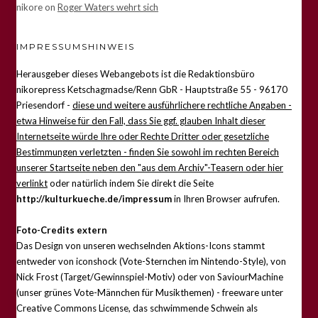
nikore
on
Roger Waters wehrt sich
IMPRESSUMSHINWEIS
Herausgeber dieses Webangebots ist die Redaktionsbüro
nikorepress Ketschagmadse/Renn GbR - Hauptstraße 55 - 96170
Priesendorf -
diese und weitere ausführlichere rechtliche Angaben -
etwa Hinweise für den Fall, dass Sie ggf. glauben Inhalt dieser
Internetseite würde Ihre oder Rechte Dritter oder gesetzliche
Bestimmungen verletzten - finden Sie sowohl im rechten Bereich
unserer Startseite neben den "aus dem Archiv"-Teasern oder hier
verlinkt
oder natürlich indem Sie direkt die Seite
http://kulturkueche.de/impressum
in Ihren Browser aufrufen.
Foto-Credits extern
Das Design von unseren wechselnden Aktions-Icons stammt
entweder von iconshock (Vote-Sternchen im Nintendo-Style), von
Nick Frost (Target/Gewinnspiel-Motiv) oder von SaviourMachine
(unser grünes Vote-Männchen für Musikthemen) - freeware unter
Creative Commons License, das schwimmende Schwein als