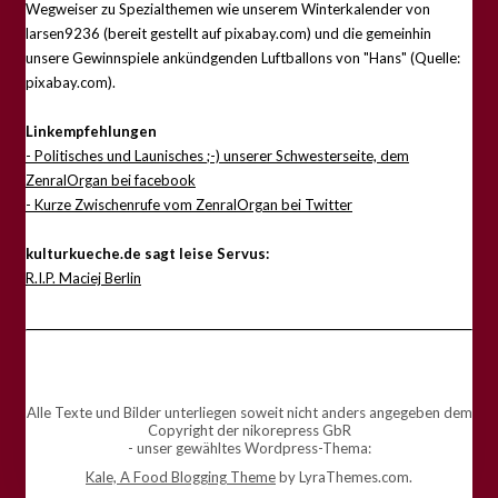
Wegweiser zu Spezialthemen wie unserem Winterkalender von
larsen9236 (bereit gestellt auf pixabay.com) und die gemeinhin
unsere Gewinnspiele ankündgenden Luftballons von "Hans" (Quelle:
pixabay.com).
Linkempfehlungen
- Politisches und Launisches ;-) unserer Schwesterseite, dem
ZenralOrgan bei facebook
- Kurze Zwischenrufe vom ZenralOrgan bei Twitter
kulturkueche.de sagt leise Servus:
R.I.P. Maciej Berlin
Alle Texte und Bilder unterliegen soweit nicht anders angegeben dem
Copyright der nikorepress GbR
- unser gewähltes Wordpress-Thema:
Kale, A Food Blogging Theme
by LyraThemes.com.