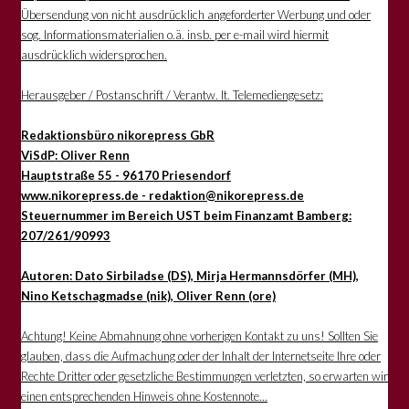
Übersendung von nicht ausdrücklich angeforderter Werbung und oder
sog. Informationsmaterialien o.ä. insb. per e-mail wird hiermit
ausdrücklich widersprochen.
Herausgeber / Postanschrift / Verantw. lt. Telemediengesetz:
Redaktionsbüro nikorepress GbR
ViSdP: Oliver Renn
Hauptstraße 55 - 96170 Priesendorf
www.nikorepress.de - redaktion@nikorepress.de
Steuernummer im Bereich UST beim Finanzamt Bamberg:
207/261/90993
Autoren: Dato Sirbiladse (DS), Mirja Hermannsdörfer (MH),
Nino Ketschagmadse (nik), Oliver Renn (ore)
Achtung! Keine Abmahnung ohne vorherigen Kontakt zu uns! Sollten Sie
glauben, dass die Aufmachung oder der Inhalt der Internetseite Ihre oder
Rechte Dritter oder gesetzliche Bestimmungen verletzten, so erwarten wir
einen entsprechenden Hinweis ohne Kostennote...