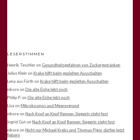
LESERSTIMMEN
Henrik Teschler
on
Gesundheitsgefahren von Zuckergetränken
Julius Klein
on
Krake hilft beim gezielten Ausschalten
Lena aus Fürth
on
Krake hilft beim gezielten Ausschalten
nikore
on
Die alte Eiche lebt noch
Philip P.
on
Die alte Eiche lebt noch
Lisa
on
Mikrokosmos und Meeresgrund
nikore
on
Nach Kopf an Kopf Rennen: Siegerin steht fest
Ingrid Gut
on
Nach Kopf an Kopf Rennen: Siegerin steht fest
nikore
on
Nicht nur Michael Krebs und Thomas Pigor dürfen jetzt
fiebern