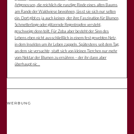
Artgenossen, die reichlich die runzlige Rinde eines alten Baums
am Rande der Waldwiese bewohnen, lässt sie sich nur selten
ein. Dort gibt es ja auch keinen, der ihre Faszination für Blumen,
Schmetterlinge oder glitzernde Regentropfen versteht,
geschweige denn teilt. Für Zoba aber besteht der Sinn des
Lebens eben nicht ausschließlich in einem fest gewebten Netz,
in dem Insekten um ihr Leben zappeln. Spätestens seit dem Tag,
an dem sie versuchte, statt sich von kleinen Tierchen nur mehr
vom Nektar der Blumen zu ernähren – der ihr dann aber
überhaupt nic...
WERBUNG