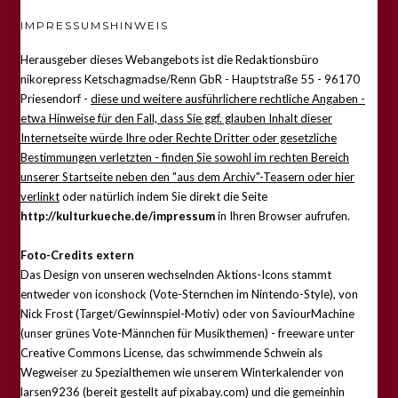
IMPRESSUMSHINWEIS
Herausgeber dieses Webangebots ist die Redaktionsbüro
nikorepress Ketschagmadse/Renn GbR - Hauptstraße 55 - 96170
Priesendorf -
diese und weitere ausführlichere rechtliche Angaben -
etwa Hinweise für den Fall, dass Sie ggf. glauben Inhalt dieser
Internetseite würde Ihre oder Rechte Dritter oder gesetzliche
Bestimmungen verletzten - finden Sie sowohl im rechten Bereich
unserer Startseite neben den "aus dem Archiv"-Teasern oder hier
verlinkt
oder natürlich indem Sie direkt die Seite
http://kulturkueche.de/impressum
in Ihren Browser aufrufen.
Foto-Credits extern
Das Design von unseren wechselnden Aktions-Icons stammt
entweder von iconshock (Vote-Sternchen im Nintendo-Style), von
Nick Frost (Target/Gewinnspiel-Motiv) oder von SaviourMachine
(unser grünes Vote-Männchen für Musikthemen) - freeware unter
Creative Commons License, das schwimmende Schwein als
Wegweiser zu Spezialthemen wie unserem Winterkalender von
larsen9236 (bereit gestellt auf pixabay.com) und die gemeinhin