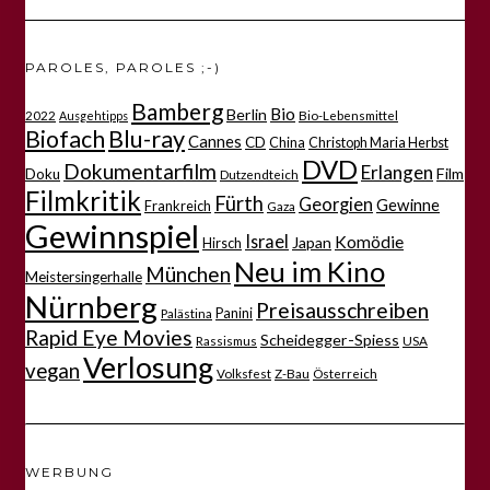
PAROLES, PAROLES ;-)
Bamberg
Bio
Berlin
2022
Bio-Lebensmittel
Ausgehtipps
Biofach
Blu-ray
Cannes
CD
China
Christoph Maria Herbst
DVD
Dokumentarfilm
Erlangen
Film
Doku
Dutzendteich
Filmkritik
Fürth
Georgien
Gewinne
Frankreich
Gaza
Gewinnspiel
Israel
Komödie
Japan
Hirsch
Neu im Kino
München
Meistersingerhalle
Nürnberg
Preisausschreiben
Panini
Palästina
Rapid Eye Movies
Scheidegger-Spiess
Rassismus
USA
Verlosung
vegan
Volksfest
Z-Bau
Österreich
WERBUNG