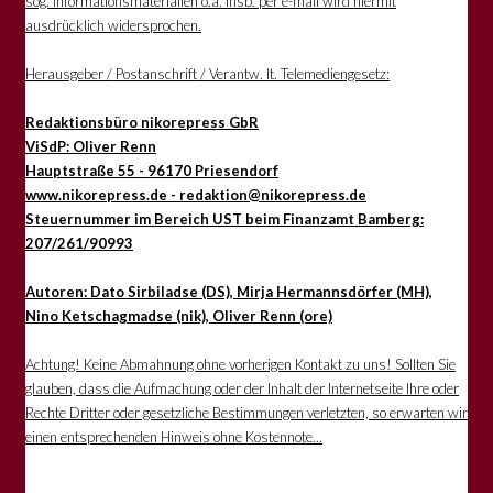
sog. Informationsmaterialien o.ä. insb. per e-mail wird hiermit
ausdrücklich widersprochen.
Herausgeber / Postanschrift / Verantw. lt. Telemediengesetz:
Redaktionsbüro nikorepress GbR
ViSdP: Oliver Renn
Hauptstraße 55 - 96170 Priesendorf
www.nikorepress.de - redaktion@nikorepress.de
Steuernummer im Bereich UST beim Finanzamt Bamberg:
207/261/90993
Autoren: Dato Sirbiladse (DS), Mirja Hermannsdörfer (MH),
Nino Ketschagmadse (nik), Oliver Renn (ore)
Achtung! Keine Abmahnung ohne vorherigen Kontakt zu uns! Sollten Sie
glauben, dass die Aufmachung oder der Inhalt der Internetseite Ihre oder
Rechte Dritter oder gesetzliche Bestimmungen verletzten, so erwarten wir
einen entsprechenden Hinweis ohne Kostennote...