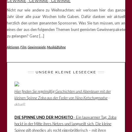
GEWINNE, GEWINNE, GEWINNE
Nicht nur wie andere zu Weihnachten: wir verlosen hier das ganze
Jahr über alle paar Wochen tolle Gaben. Dafür danken wir aktuell
herzlich den unten genannten Sponsoren. Was Sie tun müssen, um an
eines der aus den folgenden Themen bunt gemixten Gewinnerpakete
zu gelangen? Ganz […]
Aktionen
,
Film
,
Gewinnspiele
,
Musik&Bühne
UNSERE KLEINE LESEECKE
Hier finden Sie regelmäßig Geschichten und Abenteuer mit der
kleinen Spinne Zoba aus der Feder von Nino Ketschagmadse
-
aktuell:
DIE SPINNE UND DER MOSKITO
- Ein lauwarmer Tag. Zoba
hockt in der Mitte ihres Netzes und langweilt sich. Die kleine
Spinne gilt ohnedies als recht eigenbrötlerisch – mit ihren