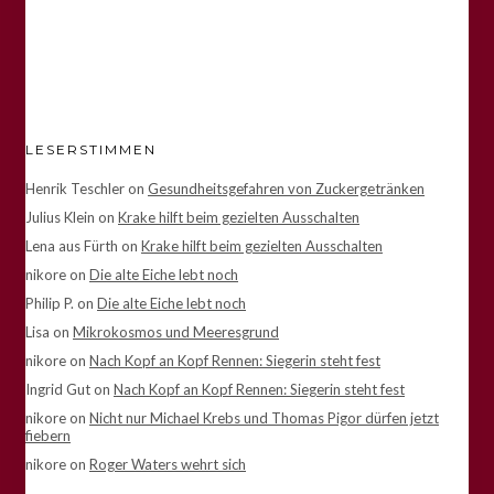
LESERSTIMMEN
Henrik Teschler
on
Gesundheitsgefahren von Zuckergetränken
Julius Klein
on
Krake hilft beim gezielten Ausschalten
Lena aus Fürth
on
Krake hilft beim gezielten Ausschalten
nikore
on
Die alte Eiche lebt noch
Philip P.
on
Die alte Eiche lebt noch
Lisa
on
Mikrokosmos und Meeresgrund
nikore
on
Nach Kopf an Kopf Rennen: Siegerin steht fest
Ingrid Gut
on
Nach Kopf an Kopf Rennen: Siegerin steht fest
nikore
on
Nicht nur Michael Krebs und Thomas Pigor dürfen jetzt
fiebern
nikore
on
Roger Waters wehrt sich