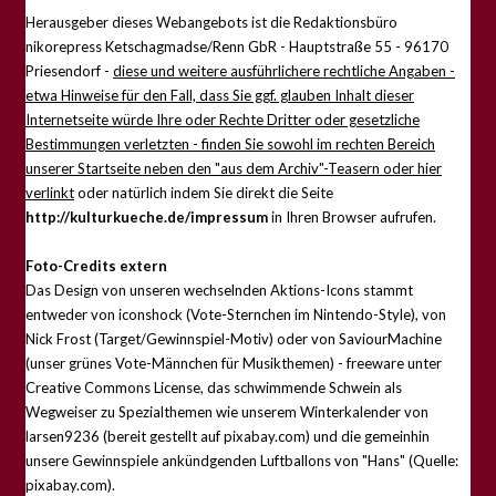
Herausgeber dieses Webangebots ist die Redaktionsbüro
nikorepress Ketschagmadse/Renn GbR - Hauptstraße 55 - 96170
Priesendorf -
diese und weitere ausführlichere rechtliche Angaben -
etwa Hinweise für den Fall, dass Sie ggf. glauben Inhalt dieser
Internetseite würde Ihre oder Rechte Dritter oder gesetzliche
Bestimmungen verletzten - finden Sie sowohl im rechten Bereich
unserer Startseite neben den "aus dem Archiv"-Teasern oder hier
verlinkt
oder natürlich indem Sie direkt die Seite
http://kulturkueche.de/impressum
in Ihren Browser aufrufen.
Foto-Credits extern
Das Design von unseren wechselnden Aktions-Icons stammt
entweder von iconshock (Vote-Sternchen im Nintendo-Style), von
Nick Frost (Target/Gewinnspiel-Motiv) oder von SaviourMachine
(unser grünes Vote-Männchen für Musikthemen) - freeware unter
Creative Commons License, das schwimmende Schwein als
Wegweiser zu Spezialthemen wie unserem Winterkalender von
larsen9236 (bereit gestellt auf pixabay.com) und die gemeinhin
unsere Gewinnspiele ankündgenden Luftballons von "Hans" (Quelle:
pixabay.com).