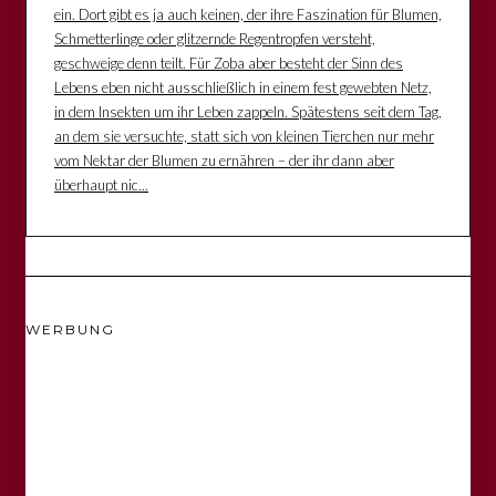
ein. Dort gibt es ja auch keinen, der ihre Faszination für Blumen,
Schmetterlinge oder glitzernde Regentropfen versteht,
geschweige denn teilt. Für Zoba aber besteht der Sinn des
Lebens eben nicht ausschließlich in einem fest gewebten Netz,
in dem Insekten um ihr Leben zappeln. Spätestens seit dem Tag,
an dem sie versuchte, statt sich von kleinen Tierchen nur mehr
vom Nektar der Blumen zu ernähren – der ihr dann aber
überhaupt nic...
WERBUNG