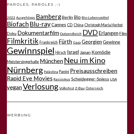
PAROLES, PAROLES ;-)
Bamberg
Bio
Berlin
2022
Bio-Lebensmittel
Ausgehtipps
Biofach
Blu-ray
Cannes
CD
China
Christoph Maria Herbst
DVD
Dokumentarfilm
Erlangen
Film
Doku
Dutzendteich
Filmkritik
Fürth
Georgien
Gewinne
Frankreich
Gaza
Gewinnspiel
Israel
Komödie
Japan
Hirsch
Neu im Kino
München
Meistersingerhalle
Nürnberg
Preisausschreiben
Panini
Palästina
Rapid Eye Movies
Scheidegger-Spiess
Rassismus
USA
Verlosung
vegan
Volksfest
Z-Bau
Österreich
WERBUNG