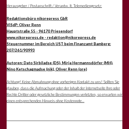
Herausgeber / Postanschrift / Verantw. lt. Telemediengesetz:
Redaktionsbüro nikorepress GbR
ViSdP: Oliver Renn
Hauptstraße 55 - 96170 Priesendorf
www.nikorepress.de - redaktion@nikorepress.de
Steuernummer im Bereich UST beim Finanzamt Bamberg:
207/261/90993
Autoren: Dato Sirbiladse (DS), Mirja Hermannsdörfer (MH),
Nino Ketschagmadse (nik), Oliver Renn (ore)
Achtung! Keine Abmahnung ohne vorherigen Kontakt zu uns! Sollten Sie
glauben, dass die Aufmachung oder der Inhalt der Internetseite Ihre oder
Rechte Dritter oder gesetzliche Bestimmungen verletzten, so erwarten wir
einen entsprechenden Hinweis ohne Kostennote...