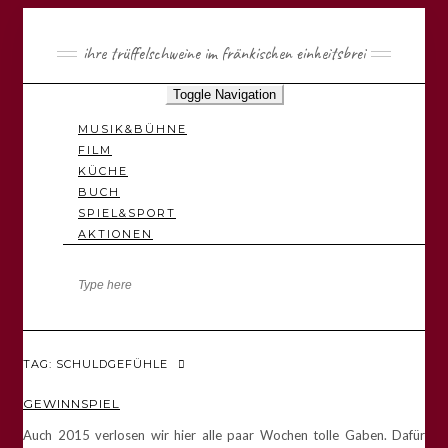
ihre trüffelschweine im fränkischen einheitsbrei
Toggle Navigation
MUSIK&BÜHNE
FILM
KÜCHE
BUCH
SPIEL&SPORT
AKTIONEN
TAG: SCHULDGEFÜHLE
GEWINNSPIEL
Auch 2015 verlosen wir hier alle paar Wochen tolle Gaben. Dafür