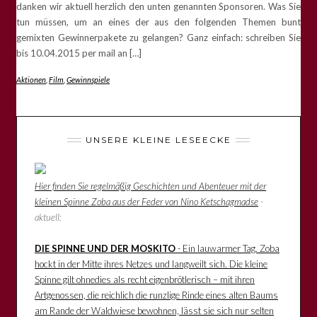
danken wir aktuell herzlich den unten genannten Sponsoren. Was Sie
tun müssen, um an eines der aus den folgenden Themen bunt
gemixten Gewinnerpakete zu gelangen? Ganz einfach: schreiben Sie
bis 10.04.2015 per mail an […]
Aktionen
,
Film
,
Gewinnspiele
UNSERE KLEINE LESEECKE
Hier finden Sie regelmäßig Geschichten und Abenteuer mit der
kleinen Spinne Zoba aus der Feder von Nino Ketschagmadse
-
aktuell:
DIE SPINNE UND DER MOSKITO
- Ein lauwarmer Tag. Zoba
hockt in der Mitte ihres Netzes und langweilt sich. Die kleine
Spinne gilt ohnedies als recht eigenbrötlerisch – mit ihren
Artgenossen, die reichlich die runzlige Rinde eines alten Baums
am Rande der Waldwiese bewohnen, lässt sie sich nur selten