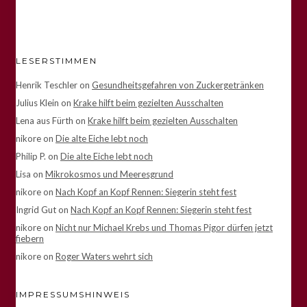
LESERSTIMMEN
Henrik Teschler
on
Gesundheitsgefahren von Zuckergetränken
Julius Klein
on
Krake hilft beim gezielten Ausschalten
Lena aus Fürth
on
Krake hilft beim gezielten Ausschalten
nikore
on
Die alte Eiche lebt noch
Philip P.
on
Die alte Eiche lebt noch
Lisa
on
Mikrokosmos und Meeresgrund
nikore
on
Nach Kopf an Kopf Rennen: Siegerin steht fest
Ingrid Gut
on
Nach Kopf an Kopf Rennen: Siegerin steht fest
nikore
on
Nicht nur Michael Krebs und Thomas Pigor dürfen jetzt
fiebern
nikore
on
Roger Waters wehrt sich
IMPRESSUMSHINWEIS