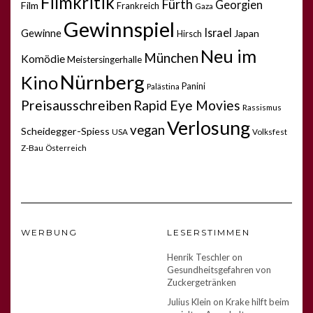
Filmkritik
Fürth
Georgien
Film
Frankreich
Gaza
Gewinnspiel
Israel
Gewinne
Japan
Hirsch
Neu im
München
Komödie
Meistersingerhalle
Nürnberg
Kino
Panini
Palästina
Preisausschreiben
Rapid Eye Movies
Rassismus
Verlosung
vegan
Scheidegger-Spiess
USA
Volksfest
Z-Bau
Österreich
WERBUNG
LESERSTIMMEN
Henrik Teschler
on
Gesundheitsgefahren von
Zuckergetränken
Julius Klein
on
Krake hilft beim