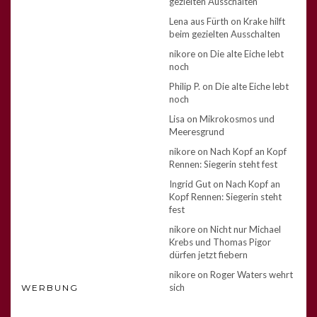
gezielten Ausschalten
Lena aus Fürth
on
Krake hilft
beim gezielten Ausschalten
nikore
on
Die alte Eiche lebt
noch
Philip P.
on
Die alte Eiche lebt
noch
Lisa
on
Mikrokosmos und
Meeresgrund
nikore
on
Nach Kopf an Kopf
Rennen: Siegerin steht fest
Ingrid Gut
on
Nach Kopf an
Kopf Rennen: Siegerin steht
fest
nikore
on
Nicht nur Michael
Krebs und Thomas Pigor
dürfen jetzt fiebern
nikore
on
Roger Waters wehrt
sich
WERBUNG