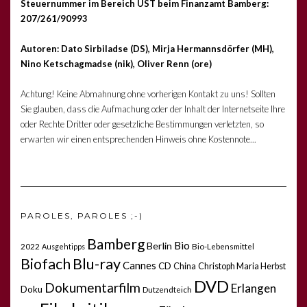
Steuernummer im Bereich UST beim Finanzamt Bamberg:
207/261/90993
Autoren: Dato Sirbiladse (DS), Mirja Hermannsdörfer (MH),
Nino Ketschagmadse (nik), Oliver Renn (ore)
Achtung! Keine Abmahnung ohne vorherigen Kontakt zu uns! Sollten
Sie glauben, dass die Aufmachung oder der Inhalt der Internetseite Ihre
oder Rechte Dritter oder gesetzliche Bestimmungen verletzten, so
erwarten wir einen entsprechenden Hinweis ohne Kostennote...
PAROLES, PAROLES ;-)
Bamberg
Bio
Berlin
2022
Bio-Lebensmittel
Ausgehtipps
Biofach
Blu-ray
Cannes
CD
China
Christoph Maria Herbst
DVD
Dokumentarfilm
Erlangen
Doku
Dutzendteich