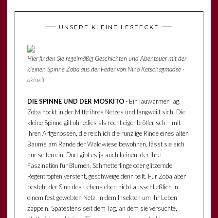
UNSERE KLEINE LESEECKE
Hier finden Sie regelmäßig Geschichten und Abenteuer mit der
kleinen Spinne Zoba aus der Feder von Nino Ketschagmadse
-
aktuell:
DIE SPINNE UND DER MOSKITO
- Ein lauwarmer Tag.
Zoba hockt in der Mitte ihres Netzes und langweilt sich. Die
kleine Spinne gilt ohnedies als recht eigenbrötlerisch – mit
ihren Artgenossen, die reichlich die runzlige Rinde eines alten
Baums am Rande der Waldwiese bewohnen, lässt sie sich
nur selten ein. Dort gibt es ja auch keinen, der ihre
Faszination für Blumen, Schmetterlinge oder glitzernde
Regentropfen versteht, geschweige denn teilt. Für Zoba aber
besteht der Sinn des Lebens eben nicht ausschließlich in
einem fest gewebten Netz, in dem Insekten um ihr Leben
zappeln. Spätestens seit dem Tag, an dem sie versuchte,