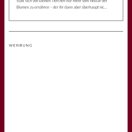
statt sich von kleinen Tierchen nur mehr vom Nektar der
Blumen zu ernähren – der ihr dann aber überhaupt nic...
WERBUNG