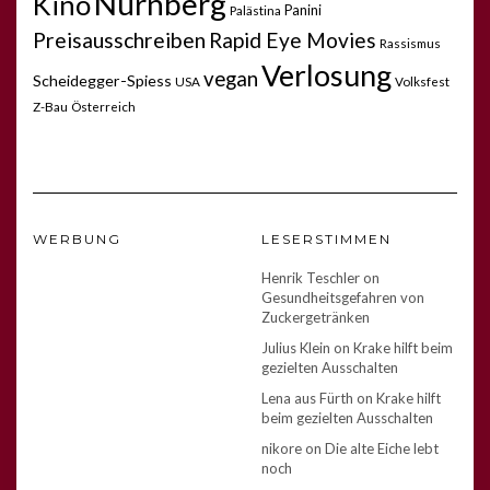
Nürnberg
Kino
Panini
Palästina
Preisausschreiben
Rapid Eye Movies
Rassismus
Verlosung
vegan
Scheidegger-Spiess
USA
Volksfest
Z-Bau
Österreich
WERBUNG
LESERSTIMMEN
Henrik Teschler
on
Gesundheitsgefahren von
Zuckergetränken
Julius Klein
on
Krake hilft beim
gezielten Ausschalten
Lena aus Fürth
on
Krake hilft
beim gezielten Ausschalten
nikore
on
Die alte Eiche lebt
noch