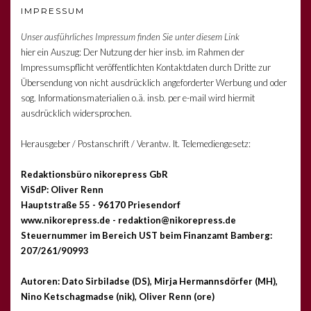
IMPRESSUM
Unser ausführliches Impressum finden Sie unter diesem Link
hier ein Auszug: Der Nutzung der hier insb. im Rahmen der
Impressumspflicht veröffentlichten Kontaktdaten durch Dritte zur
Übersendung von nicht ausdrücklich angeforderter Werbung und oder
sog. Informationsmaterialien o.ä. insb. per e-mail wird hiermit
ausdrücklich widersprochen.
Herausgeber / Postanschrift / Verantw. lt. Telemediengesetz:
Redaktionsbüro nikorepress GbR
ViSdP: Oliver Renn
Hauptstraße 55 - 96170 Priesendorf
www.nikorepress.de - redaktion@nikorepress.de
Steuernummer im Bereich UST beim Finanzamt Bamberg:
207/261/90993
Autoren: Dato Sirbiladse (DS), Mirja Hermannsdörfer (MH),
Nino Ketschagmadse (nik), Oliver Renn (ore)