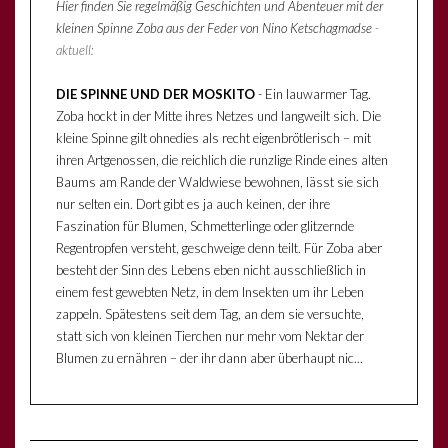
Hier finden Sie regelmäßig Geschichten und Abenteuer mit der
kleinen Spinne Zoba aus der Feder von Nino Ketschagmadse
-
aktuell:
DIE SPINNE UND DER MOSKITO
- Ein lauwarmer Tag.
Zoba hockt in der Mitte ihres Netzes und langweilt sich. Die
kleine Spinne gilt ohnedies als recht eigenbrötlerisch – mit
ihren Artgenossen, die reichlich die runzlige Rinde eines alten
Baums am Rande der Waldwiese bewohnen, lässt sie sich
nur selten ein. Dort gibt es ja auch keinen, der ihre
Faszination für Blumen, Schmetterlinge oder glitzernde
Regentropfen versteht, geschweige denn teilt. Für Zoba aber
besteht der Sinn des Lebens eben nicht ausschließlich in
einem fest gewebten Netz, in dem Insekten um ihr Leben
zappeln. Spätestens seit dem Tag, an dem sie versuchte,
statt sich von kleinen Tierchen nur mehr vom Nektar der
Blumen zu ernähren – der ihr dann aber überhaupt nic...