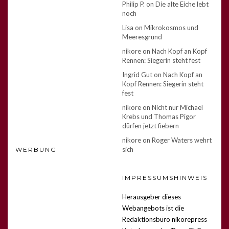
Philip P.
on
Die alte Eiche lebt
noch
Lisa
on
Mikrokosmos und
Meeresgrund
nikore
on
Nach Kopf an Kopf
Rennen: Siegerin steht fest
Ingrid Gut
on
Nach Kopf an
Kopf Rennen: Siegerin steht
fest
nikore
on
Nicht nur Michael
Krebs und Thomas Pigor
dürfen jetzt fiebern
nikore
on
Roger Waters wehrt
sich
WERBUNG
IMPRESSUMSHINWEIS
Herausgeber dieses
Webangebots ist die
Redaktionsbüro nikorepress