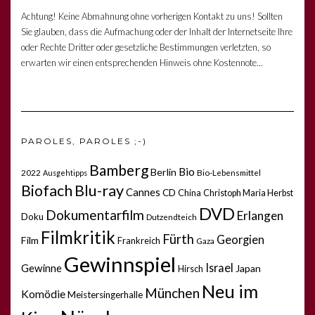
Achtung! Keine Abmahnung ohne vorherigen Kontakt zu uns! Sollten
Sie glauben, dass die Aufmachung oder der Inhalt der Internetseite Ihre
oder Rechte Dritter oder gesetzliche Bestimmungen verletzten, so
erwarten wir einen entsprechenden Hinweis ohne Kostennote...
PAROLES, PAROLES ;-)
Bamberg
Bio
Berlin
2022
Bio-Lebensmittel
Ausgehtipps
Biofach
Blu-ray
Cannes
CD
China
Christoph Maria Herbst
DVD
Dokumentarfilm
Erlangen
Doku
Dutzendteich
Filmkritik
Fürth
Georgien
Film
Frankreich
Gaza
Gewinnspiel
Israel
Gewinne
Japan
Hirsch
Neu im
München
Komödie
Meistersingerhalle