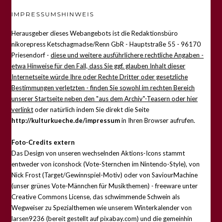
IMPRESSUMSHINWEIS
Herausgeber dieses Webangebots ist die Redaktionsbüro
nikorepress Ketschagmadse/Renn GbR - Hauptstraße 55 - 96170
Priesendorf -
diese und weitere ausführlichere rechtliche Angaben -
etwa Hinweise für den Fall, dass Sie ggf. glauben Inhalt dieser
Internetseite würde Ihre oder Rechte Dritter oder gesetzliche
Bestimmungen verletzten - finden Sie sowohl im rechten Bereich
unserer Startseite neben den "aus dem Archiv"-Teasern oder hier
verlinkt
oder natürlich indem Sie direkt die Seite
http://kulturkueche.de/impressum
in Ihren Browser aufrufen.
Foto-Credits extern
Das Design von unseren wechselnden Aktions-Icons stammt
entweder von iconshock (Vote-Sternchen im Nintendo-Style), von
Nick Frost (Target/Gewinnspiel-Motiv) oder von SaviourMachine
(unser grünes Vote-Männchen für Musikthemen) - freeware unter
Creative Commons License, das schwimmende Schwein als
Wegweiser zu Spezialthemen wie unserem Winterkalender von
larsen9236 (bereit gestellt auf pixabay.com) und die gemeinhin