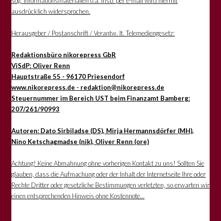
sog. Informationsmaterialien o.ä. insb. per e-mail wird hiermit
ausdrücklich widersprochen.
Herausgeber / Postanschrift / Verantw. lt. Telemediengesetz:
Redaktionsbüro nikorepress GbR
ViSdP: Oliver Renn
Hauptstraße 55 - 96170 Priesendorf
www.nikorepress.de - redaktion@nikorepress.de
Steuernummer im Bereich UST beim Finanzamt Bamberg:
207/261/90993
Autoren: Dato Sirbiladse (DS), Mirja Hermannsdörfer (MH),
Nino Ketschagmadse (nik), Oliver Renn (ore)
Achtung! Keine Abmahnung ohne vorherigen Kontakt zu uns! Sollten Sie
glauben, dass die Aufmachung oder der Inhalt der Internetseite Ihre oder
Rechte Dritter oder gesetzliche Bestimmungen verletzten, so erwarten wir
einen entsprechenden Hinweis ohne Kostennote...