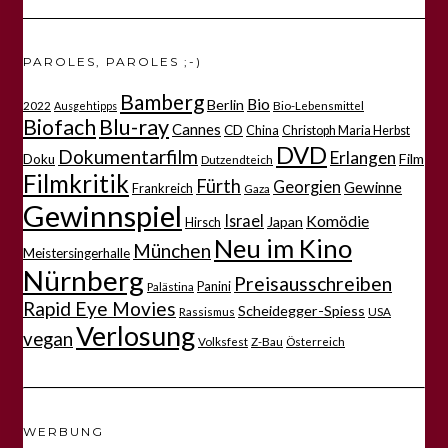
PAROLES, PAROLES ;-)
Bamberg
Bio
Berlin
2022
Bio-Lebensmittel
Ausgehtipps
Biofach
Blu-ray
Cannes
CD
China
Christoph Maria Herbst
DVD
Dokumentarfilm
Erlangen
Film
Doku
Dutzendteich
Filmkritik
Fürth
Georgien
Gewinne
Frankreich
Gaza
Gewinnspiel
Israel
Komödie
Japan
Hirsch
Neu im Kino
München
Meistersingerhalle
Nürnberg
Preisausschreiben
Panini
Palästina
Rapid Eye Movies
Scheidegger-Spiess
Rassismus
USA
Verlosung
vegan
Volksfest
Z-Bau
Österreich
WERBUNG