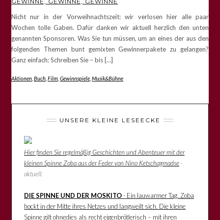
GEWINNE, GEWINNE, GEWINNE
Nicht nur in der Vorweihnachtszeit: wir verlosen hier alle paar
Wochen tolle Gaben. Dafür danken wir aktuell herzlich den unten
genannten Sponsoren. Was Sie tun müssen, um an eines der aus den
folgenden Themen bunt gemixten Gewinnerpakete zu gelangen?
Ganz einfach: Schreiben Sie – bis […]
Aktionen
,
Buch
,
Film
,
Gewinnspiele
,
Musik&Bühne
UNSERE KLEINE LESEECKE
Hier finden Sie regelmäßig Geschichten und Abenteuer mit der
kleinen Spinne Zoba aus der Feder von Nino Ketschagmadse
-
aktuell:
DIE SPINNE UND DER MOSKITO
- Ein lauwarmer Tag. Zoba
hockt in der Mitte ihres Netzes und langweilt sich. Die kleine
Spinne gilt ohnedies als recht eigenbrötlerisch – mit ihren