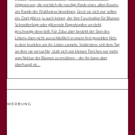
Artgenossen, die reichlich die runzlige Rinde eines alten Baums
am Rande der Waldwiese bewohnen, lässt sie sich nur selten
ein. Dort gibt es ja auch keinen, der ihre Faszination für Blumen,
Schmetterlinge oder glitzernde Regentropfen versteht,
geschweige denn teilt. Für Zoba aber besteht der Sinn des
Lebens eben nicht ausschließlich in einem fest gewebten Netz,
in dem Insekten um ihr Leben zappeln. Spätestens seit dem Tag,
an dem sie versuchte, statt sich von kleinen Tierchen nur mehr
vom Nektar der Blumen zu ernähren – der ihr dann aber
überhaupt nic...
WERBUNG