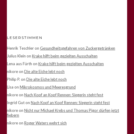
LESERSTIMMEN
Henrik Teschler
on
Gesundheitsgefahren von Zuckergetränken
Julius Klein
on
Krake hilft beim gezielten Ausschalten
Lena aus Fürth
on
Krake hilft beim gezielten Ausschalten
nikore
on
Die alte Eiche lebt noch
Philip P.
on
Die alte Eiche lebt noch
Lisa
on
Mikrokosmos und Meeresgrund
nikore
on
Nach Kopf an Kopf Rennen: Siegerin steht fest
Ingrid Gut
on
Nach Kopf an Kopf Rennen: Siegerin steht fest
nikore
on
Nicht nur Michael Krebs und Thomas Pigor dürfen jetzt
fiebern
nikore
on
Roger Waters wehrt sich