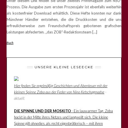
Unter diesem Link finden Sie unser zweites Printmagazin zum NSU-
Prozess. Die Ausgabe zum ersten Prozessjahr ist ebenfalls weiterhin
als kostenfreier Download erhältlich. Diese Hefte konnten nur dank
Münchner Händler entstehen, die die Druckkosten und die uns
erfreulicherweise zum Freundschaftspreis gebotenen grafischen
Leistungen abfederten. „das ZOB“-Redaktionsteam […]
Buch
UNSERE KLEINE LESEECKE
Hier finden Sie regelmäßig Geschichten und Abenteuer mit der
kleinen Spinne Zoba aus der Feder von Nino Ketschagmadse
-
aktuell:
DIE SPINNE UND DER MOSKITO
- Ein lauwarmer Tag. Zoba
hockt in der Mitte ihres Netzes und langweilt sich. Die kleine
Spinne gilt ohnedies als recht eigenbrötlerisch – mit ihren