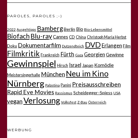
PAROLES, PAROLES ;-)
Bamberg
Bio
Berlin
2022
Bio-Lebensmittel
Ausgehtipps
Biofach
Blu-ray
Cannes
CD
China
Christoph Maria Herbst
DVD
Dokumentarfilm
Erlangen
Film
Doku
Dutzendteich
Filmkritik
Fürth
Georgien
Gewinne
Frankreich
Gaza
Gewinnspiel
Israel
Komödie
Japan
Hirsch
Neu im Kino
München
Meistersingerhalle
Nürnberg
Preisausschreiben
Panini
Palästina
Rapid Eye Movies
Scheidegger-Spiess
Rassismus
USA
Verlosung
vegan
Volksfest
Z-Bau
Österreich
WERBUNG