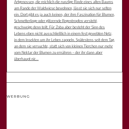
Artgenossen, die reichlich die runzlige Rinde eines alten Baums
am Rande der Waldwiese bewohnen, lässt sie sich nur selten
ein. Dort gibt es ja auch keinen, der ihre Faszination für Blumen,
Schmetterlinge oder glitzernde Regentropfen versteht,
geschweige denn teilt. Für Zoba aber besteht der Sinn des
Lebens eben nicht ausschließlich in einem fest gewebten Netz,
in dem Insekten um ihr Leben zappeln. Spätestens seit dem Tag,
an dem sie versuchte, statt sich von kleinen Tierchen nur mehr
vom Nektar der Blumen zu ernähren – der ihr dann aber
überhaupt nic...
WERBUNG