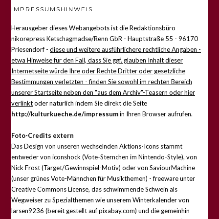
IMPRESSUMSHINWEIS
Herausgeber dieses Webangebots ist die Redaktionsbüro
nikorepress Ketschagmadse/Renn GbR - Hauptstraße 55 - 96170
Priesendorf -
diese und weitere ausführlichere rechtliche Angaben -
etwa Hinweise für den Fall, dass Sie ggf. glauben Inhalt dieser
Internetseite würde Ihre oder Rechte Dritter oder gesetzliche
Bestimmungen verletzten - finden Sie sowohl im rechten Bereich
unserer Startseite neben den "aus dem Archiv"-Teasern oder hier
verlinkt
oder natürlich indem Sie direkt die Seite
http://kulturkueche.de/impressum
in Ihren Browser aufrufen.
Foto-Credits extern
Das Design von unseren wechselnden Aktions-Icons stammt
entweder von iconshock (Vote-Sternchen im Nintendo-Style), von
Nick Frost (Target/Gewinnspiel-Motiv) oder von SaviourMachine
(unser grünes Vote-Männchen für Musikthemen) - freeware unter
Creative Commons License, das schwimmende Schwein als
Wegweiser zu Spezialthemen wie unserem Winterkalender von
larsen9236 (bereit gestellt auf pixabay.com) und die gemeinhin