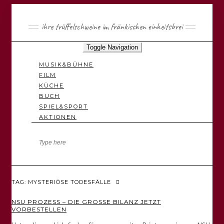
ihre trüffelschweine im fränkischen einheitsbrei
Toggle Navigation
MUSIK&BÜHNE
FILM
KÜCHE
BUCH
SPIEL&SPORT
AKTIONEN
TAG: MYSTERIÖSE TODESFÄLLE
NSU PROZESS – DIE GROSSE BILANZ JETZT V
ORBESTELLEN