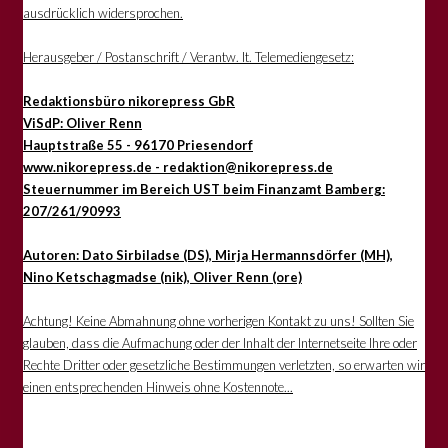
ausdrücklich widersprochen.
Herausgeber / Postanschrift / Verantw. lt. Telemediengesetz:
Redaktionsbüro nikorepress GbR
ViSdP: Oliver Renn
Hauptstraße 55 - 96170 Priesendorf
www.nikorepress.de - redaktion@nikorepress.de
Steuernummer im Bereich UST beim Finanzamt Bamberg:
207/261/90993
Autoren: Dato Sirbiladse (DS), Mirja Hermannsdörfer (MH),
Nino Ketschagmadse (nik), Oliver Renn (ore)
Achtung! Keine Abmahnung ohne vorherigen Kontakt zu uns! Sollten Sie
glauben, dass die Aufmachung oder der Inhalt der Internetseite Ihre oder
Rechte Dritter oder gesetzliche Bestimmungen verletzten, so erwarten wir
einen entsprechenden Hinweis ohne Kostennote...