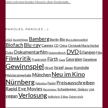
einen entsprechenden Hinweis ohne Kostennote...
PAROLES, PAROLES ;-)
Bamberg
Bio
Berlin
2022
Bio-Lebensmittel
Ausgehtipps
Biofach
Blu-ray
Cannes
CD
China
Christoph Maria Herbst
DVD
Dokumentarfilm
Erlangen
Film
Doku
Dutzendteich
Filmkritik
Fürth
Georgien
Gewinne
Frankreich
Gaza
Gewinnspiel
Israel
Komödie
Japan
Hirsch
Neu im Kino
München
Meistersingerhalle
Nürnberg
Preisausschreiben
Panini
Palästina
Rapid Eye Movies
Scheidegger-Spiess
Rassismus
USA
Verlosung
vegan
Volksfest
Z-Bau
Österreich