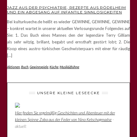
JAZZ AUS DER PSYCHIATRIE, REZEPTE AUS RÖDELHEIM
UND EIN ABGESANG AUF INFANTILE SINNLOSIGKEITEN
Bei kulturkueche.de heißt es wieder GEWINNE, GEWINNE, GEWINNE
– konkret wartet in unserer aktuellen Verlosungsrunde Folgendes auf
Sie: 1. Das Buch eines Mannes den der legendäre Terry Gilliam
als sehr witzig, brillant, begabt und ernsthaft gestört lobt; 2. Die
Koop eines austro-türkischen Geschwisterpaars mit einer für räudig
[…]
Aktionen
,
Buch
,
Gewinnspiele
,
Küche
,
Musik&Bühne
UNSERE KLEINE LESEECKE
Hier finden Sie regelmäßig Geschichten und Abenteuer mit der
kleinen Spinne Zoba aus der Feder von Nino Ketschagmadse
-
aktuell: