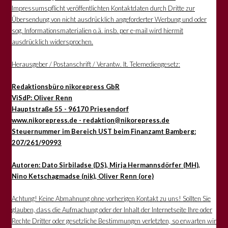
Impressumspflicht veröffentlichten Kontaktdaten durch Dritte zur
Übersendung von nicht ausdrücklich angeforderter Werbung und oder
sog. Informationsmaterialien o.ä. insb. per e-mail wird hiermit
ausdrücklich widersprochen.
Herausgeber / Postanschrift / Verantw. lt. Telemediengesetz:
Redaktionsbüro nikorepress GbR
ViSdP: Oliver Renn
Hauptstraße 55 - 96170 Priesendorf
www.nikorepress.de - redaktion@nikorepress.de
Steuernummer im Bereich UST beim Finanzamt Bamberg:
207/261/90993
Autoren: Dato Sirbiladse (DS), Mirja Hermannsdörfer (MH),
Nino Ketschagmadse (nik), Oliver Renn (ore)
Achtung! Keine Abmahnung ohne vorherigen Kontakt zu uns! Sollten Sie
glauben, dass die Aufmachung oder der Inhalt der Internetseite Ihre oder
Rechte Dritter oder gesetzliche Bestimmungen verletzten, so erwarten wir