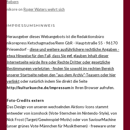
fiebern
nikore
on
Roger Waters wehrt sich
IMPRESSUMSHINWEIS
Herausgeber dieses Webangebots ist die Redaktionsbüro
nikorepress Ketschagmadse/Renn GbR - Hauptstraße 55 - 96170
Priesendorf -
diese und weitere ausführlichere rechtliche Angaben -
etwa Hinweise für den Fall, dass Sie ggf. glauben Inhalt dieser
Internetseite würde Ihre oder Rechte Dritter oder gesetzliche
Bestimmungen verletzten - finden Sie sowohl im rechten Bereich
unserer Startseite neben den "aus dem Archiv"-Teasern oder hier
verlinkt
oder natürlich indem Sie direkt die Seite
http://kulturkueche.de/impressum
in Ihren Browser aufrufen.
Foto-Credits extern
Das Design von unseren wechselnden Aktions-Icons stammt
entweder von iconshock (Vote-Sternchen im Nintendo-Style), von
Nick Frost (Target/Gewinnspiel-Motiv) oder von SaviourMachine
(unser grünes Vote-Männchen für Musikthemen) - freeware unter