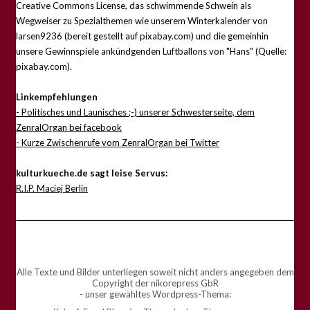
Creative Commons License, das schwimmende Schwein als
Wegweiser zu Spezialthemen wie unserem Winterkalender von
larsen9236 (bereit gestellt auf pixabay.com) und die gemeinhin
unsere Gewinnspiele ankündgenden Luftballons von "Hans" (Quelle:
pixabay.com).
Linkempfehlungen
- Politisches und Launisches ;-) unserer Schwesterseite, dem
ZenralOrgan bei facebook
- Kurze Zwischenrufe vom ZenralOrgan bei Twitter
kulturkueche.de sagt leise Servus:
R.I.P. Maciej Berlin
Alle Texte und Bilder unterliegen soweit nicht anders angegeben dem
Copyright der nikorepress GbR
- unser gewähltes Wordpress-Thema: