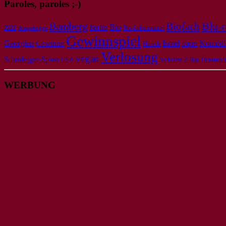
Paroles, paroles ;-)
Bamberg
Biofach
Blu-r
Bio
Berlin
2022
Bio-Lebensmittel
Ausgehtipps
Gewinnspiel
Georgien
Israel
Komödi
Gewinne
Japan
Hirsch
Verlosung
vegan
Scheidegger-Spiess
USA
Volksfest
Z-Bau
Österreich
WERBUNG