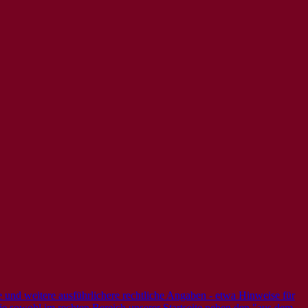
e und weitere ausführlichere rechtliche Angaben - etwa Hinweise für
 Sie sowohl im rechten Bereich unserer Startseite neben den "aus dem