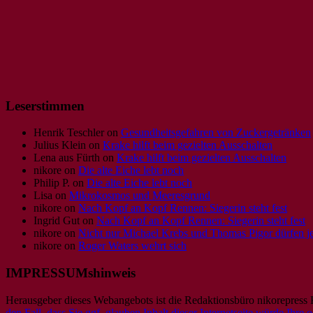
Leserstimmen
Henrik Teschler
on
Gesundheitsgefahren von Zuckergetränken
Julius Klein
on
Krake hilft beim gezielten Ausschalten
Lena aus Fürth
on
Krake hilft beim gezielten Ausschalten
nikore
on
Die alte Eiche lebt noch
Philip P.
on
Die alte Eiche lebt noch
Lisa
on
Mikrokosmos und Meeresgrund
nikore
on
Nach Kopf an Kopf Rennen: Siegerin steht fest
Ingrid Gut
on
Nach Kopf an Kopf Rennen: Siegerin steht fest
nikore
on
Nicht nur Michael Krebs und Thomas Pigor dürfen jet
nikore
on
Roger Waters wehrt sich
IMPRESSUMshinweis
Herausgeber dieses Webangebots ist die Redaktionsbüro nikorepress
den Fall, dass Sie ggf. glauben Inhalt dieser Internetseite würde Ihr