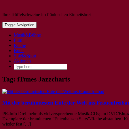
Ihre Trüffelschweine im fränkischen Einheitsbrei
Toggle Navigation
Musik&Bühne
Film
Küche
Buch
Spiel&Sport
Aktionen
Tag: iTunes Jazzcharts
Mit der berühmtesten Ente der Welt ins Frauenfreiba
PR-Info Drei mehr als vielversprechende Musik-CDs; im DVD/Blu-ray
Exemplare der brandneuen “Entenhausen Stars”-Reihe abstauben! 
wieder fast […]