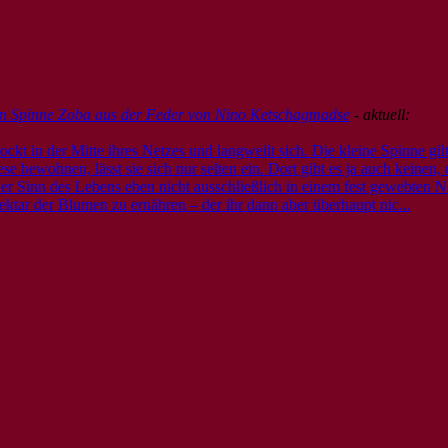
nen Spinne Zoba aus der Feder von Nino Ketschagmadse
- aktuell:
kt in der Mitte ihres Netzes und langweilt sich. Die kleine Spinne gilt 
 bewohnen, lässt sie sich nur selten ein. Dort gibt es ja auch keinen, 
der Sinn des Lebens eben nicht ausschließlich in einem fest gewebten N
ektar der Blumen zu ernähren – der ihr dann aber überhaupt nic...