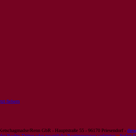
zt fiebern
 Ketschagmadse/Renn GbR - Hauptstraße 55 - 96170 Priesendorf -
dies
e oder Rechte Dritter oder gesetzliche Bestimmungen verletzten - finden