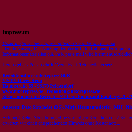
Impressum
Unser ausführliches Impressum finden Sie unter diesem Link
hier ein Auszug: Der Nutzung der hier insb. im Rahmen der Impressu
Informationsmaterialien o.ä. insb. per e-mail wird hiermit ausdrückli
Herausgeber / Postanschrift / Verantw. lt. Telemediengesetz:
Redaktionsbüro nikorepress GbR
ViSdP: Oliver Renn
Hauptstraße 55 - 96170 Priesendorf
www.nikorepress.de - redaktion@nikorepress.de
Steuernummer im Bereich UST beim Finanzamt Bamberg: 207/2
Autoren: Dato Sirbiladse (DS), Mirja Hermannsdörfer (MH), Nin
Achtung! Keine Abmahnung ohne vorherigen Kontakt zu uns! Sollten Si
erwarten wir einen entsprechenden Hinweis ohne Kostennote...