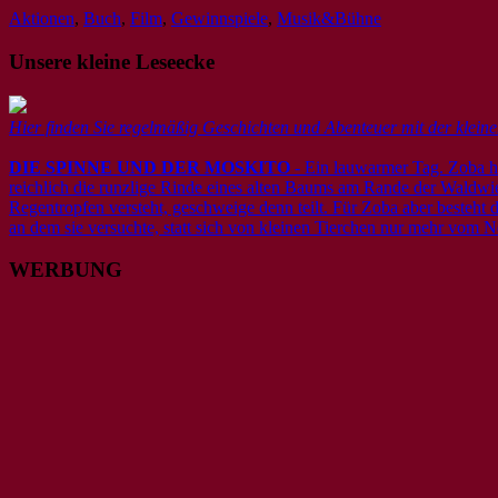
Aktionen
,
Buch
,
Film
,
Gewinnspiele
,
Musik&Bühne
Unsere kleine Leseecke
Hier finden Sie regelmäßig Geschichten und Abenteuer mit der klei
DIE SPINNE UND DER MOSKITO
- Ein lauwarmer Tag. Zoba hoc
reichlich die runzlige Rinde eines alten Baums am Rande der Waldwiese
Regentropfen versteht, geschweige denn teilt. Für Zoba aber besteht 
an dem sie versuchte, statt sich von kleinen Tierchen nur mehr vom N
WERBUNG