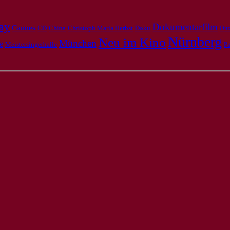
ay
Dokumentarfilm
Cannes
CD
Doku
China
Christoph Maria Herbst
Dut
Nürnberg
Neu im Kino
München
e
Meistersingerhalle
Pa