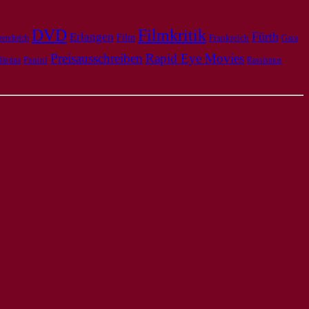
DVD
Filmkritik
Fürth
Erlangen
Film
Frankreich
zendteich
Gaza
Preisausschreiben
Rapid Eye Movies
Panini
lästina
Rassismus