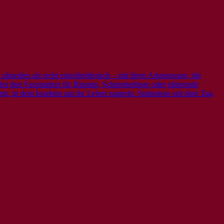
ohnedies als recht eigenbrötlerisch – mit ihren Artgenossen, die
der ihre Faszination für Blumen, Schmetterlinge oder glitzernde
etz, in dem Insekten um ihr Leben zappeln. Spätestens seit dem Tag,