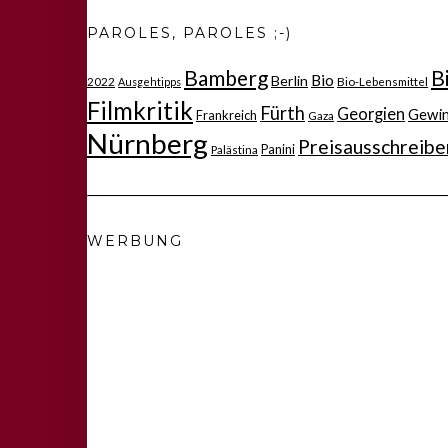
PAROLES, PAROLES ;-)
Bamberg
B
Bio
Berlin
2022
Bio-Lebensmittel
Ausgehtipps
Filmkritik
Fürth
Georgien
Gewi
Frankreich
Gaza
Nürnberg
Preisausschreibe
Panini
Palästina
WERBUNG