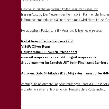
Unser ausführliches Impressum finden Sie unter diesem Link
hier ein Auszug: Der Nutzung der hier insb. im Rahmen der Impre
Informationsmaterialien o.ä. insb. per e-mail wird hiermit ausdrü
Herausgeber / Postanschrift / Verantw. lt. Telemediengesetz:
Redaktionsbüro nikorepress GbR
ViSdP: Oliver Renn
Hauptstraße 55 - 96170 Priesendorf
www.nikorepress.de - redaktion@nikorepress.de
Steuernummer im Bereich UST beim Finanzamt Bamberg
Autoren: Dato Sirbiladse (DS), Mirja Hermannsdörfer (MH
Achtung! Keine Abmahnung ohne vorherigen Kontakt zu uns! Sollten
erwarten wir einen entsprechenden Hinweis ohne Kostennote...