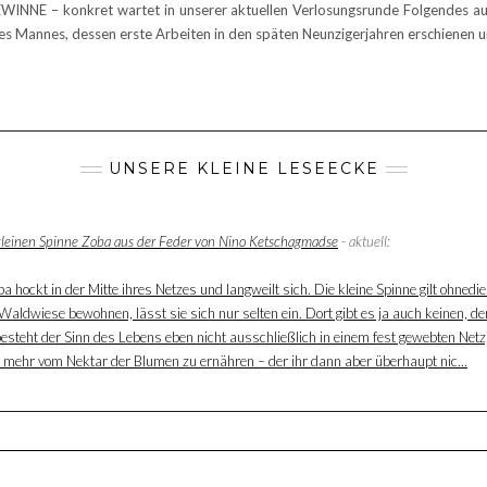
NNE – konkret wartet in unserer aktuellen Verlosungsrunde Folgendes auf 
nes Mannes, dessen erste Arbeiten in den späten Neunzigerjahren erschienen
UNSERE KLEINE LESEECKE
 kleinen Spinne Zoba aus der Feder von Nino Ketschagmadse
- aktuell:
 hockt in der Mitte ihres Netzes und langweilt sich. Die kleine Spinne gilt ohnedie
aldwiese bewohnen, lässt sie sich nur selten ein. Dort gibt es ja auch keinen, der
besteht der Sinn des Lebens eben nicht ausschließlich in einem fest gewebten Net
ur mehr vom Nektar der Blumen zu ernähren – der ihr dann aber überhaupt nic...