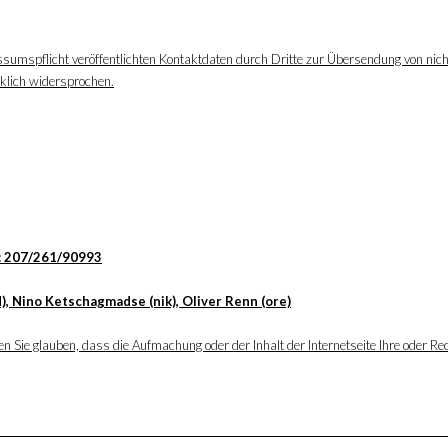
ssumspflicht veröffentlichten Kontaktdaten durch Dritte zur Übersendung von nic
cklich widersprochen.
: 207/261/90993
), Nino Ketschagmadse (nik), Oliver Renn (ore)
 Sie glauben, dass die Aufmachung oder der Inhalt der Internetseite Ihre oder Rec