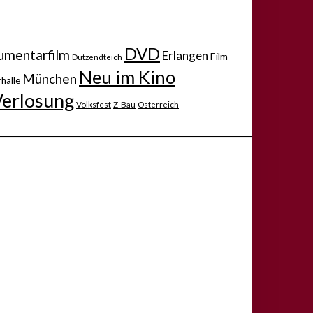
DVD
mentarfilm
Erlangen
Film
Dutzendteich
Neu im Kino
München
halle
Verlosung
Volksfest
Z-Bau
Österreich