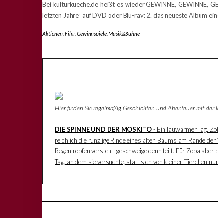
Bei kulturkueche.de heißt es wieder GEWINNE, GEWINNE, GEWI
letzten Jahre” auf DVD oder Blu-ray; 2. das neueste Album ei
Aktionen
,
Film
,
Gewinnspiele
,
Musik&Bühne
Hier finden Sie regelmäßig Geschichten und Abenteuer mit der
DIE SPINNE UND DER MOSKITO
- Ein lauwarmer Tag. Zoba
reichlich die runzlige Rinde eines alten Baums am Rande der W
Regentropfen versteht, geschweige denn teilt. Für Zoba aber 
Tag, an dem sie versuchte, statt sich von kleinen Tierchen n