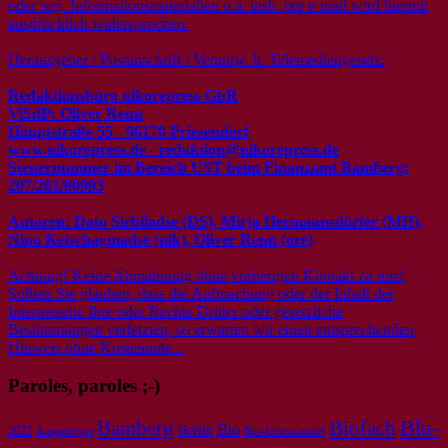
oder sog. Informationsmaterialien o.ä. insb. per e-mail wird hiermit
ausdrücklich widersprochen.
Herausgeber / Postanschrift / Verantw. lt. Telemediengesetz:
Redaktionsbüro nikorepress GbR
ViSdP: Oliver Renn
Hauptstraße 55 - 96170 Priesendorf
www.nikorepress.de - redaktion@nikorepress.de
Steuernummer im Bereich UST beim Finanzamt Bamberg:
207/261/90993
Autoren: Dato Sirbiladse (DS), Mirja Hermannsdörfer (MH),
Nino Ketschagmadse (nik), Oliver Renn (ore)
Achtung! Keine Abmahnung ohne vorherigen Kontakt zu uns!
Sollten Sie glauben, dass die Aufmachung oder der Inhalt der
Internetseite Ihre oder Rechte Dritter oder gesetzliche
Bestimmungen verletzten, so erwarten wir einen entsprechenden
Hinweis ohne Kostennote...
Paroles, paroles ;-)
Bamberg
Biofach
Blu-
Bio
Berlin
2022
Bio-Lebensmittel
Ausgehtipps