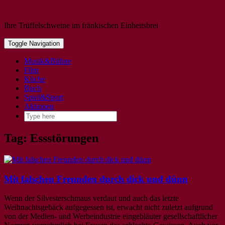
Ihre Trüffelschweine im fränkischen Einheitsbrei
Toggle Navigation
Musik&Bühne
Film
Küche
Buch
Spiel&Sport
Aktionen
Tag: Essstörungen
Mit falschen Freunden durch dick und dünn
Wenn der Silvesterschmaus verdaut und auch das letzte
Weihnachtsgebäck aufgegessen ist, erwacht nicht zuletzt aufgrund
von der Medien- und Werbeindustrie eingebläuter gesellschaftlicher