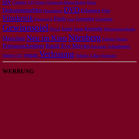
ray
Cannes
CD
Doku
China
Christoph Maria Herbst
DVD
Dokumentarfilm
Erlangen
Film
Dutzendteich
Filmkritik
Fürth
Georgien
Gewinne
Frankreich
Gaza
Gewinnspiel
Israel
Komödie
Japan
Meistersingerhalle
Hirsch
Nürnberg
Neu im Kino
München
Panini
Palästina
Preisausschreiben
Rapid Eye Movies
Scheidegger-
Rassismus
Verlosung
vegan
Spiess
USA
Volksfest
Z-Bau
Österreich
WERBUNG