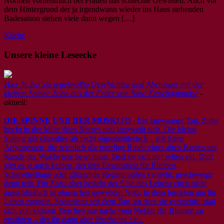
Normen vornehmlich bei Frauen das schlechte Gewissen. Auch vor
dem Hintergrund der ja irgendwann wieder ins Haus stehenden
Badesaison stehen viele dann wegen […]
Küche
Unsere kleine Leseecke
Hier finden Sie regelmäßig Geschichten und Abenteuer mit der
kleinen Spinne Zoba aus der Feder von Nino Ketschagmadse
-
aktuell:
DIE SPINNE UND DER MOSKITO
- Ein lauwarmer Tag. Zoba
hockt in der Mitte ihres Netzes und langweilt sich. Die kleine
Spinne gilt ohnedies als recht eigenbrötlerisch – mit ihren
Artgenossen, die reichlich die runzlige Rinde eines alten Baums am
Rande der Waldwiese bewohnen, lässt sie sich nur selten ein. Dort
gibt es ja auch keinen, der ihre Faszination für Blumen,
Schmetterlinge oder glitzernde Regentropfen versteht, geschweige
denn teilt. Für Zoba aber besteht der Sinn des Lebens eben nicht
ausschließlich in einem fest gewebten Netz, in dem Insekten um ihr
Leben zappeln. Spätestens seit dem Tag, an dem sie versuchte, statt
sich von kleinen Tierchen nur mehr vom Nektar der Blumen zu
ernähren – der ihr dann aber überhaupt nic...