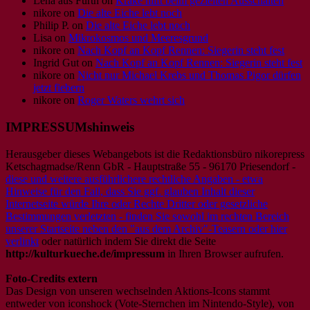
Lena aus Fürth
on
Krake hilft beim gezielten Ausschalten
nikore
on
Die alte Eiche lebt noch
Philip P.
on
Die alte Eiche lebt noch
Lisa
on
Mikrokosmos und Meeresgrund
nikore
on
Nach Kopf an Kopf Rennen: Siegerin steht fest
Ingrid Gut
on
Nach Kopf an Kopf Rennen: Siegerin steht fest
nikore
on
Nicht nur Michael Krebs und Thomas Pigor dürfen
jetzt fiebern
nikore
on
Roger Waters wehrt sich
IMPRESSUMshinweis
Herausgeber dieses Webangebots ist die Redaktionsbüro nikorepress
Ketschagmadse/Renn GbR - Hauptstraße 55 - 96170 Priesendorf -
diese und weitere ausführlichere rechtliche Angaben - etwa
Hinweise für den Fall, dass Sie ggf. glauben Inhalt dieser
Internetseite würde Ihre oder Rechte Dritter oder gesetzliche
Bestimmungen verletzten - finden Sie sowohl im rechten Bereich
unserer Startseite neben den "aus dem Archiv"-Teasern oder hier
verlinkt
oder natürlich indem Sie direkt die Seite
http://kulturkueche.de/impressum
in Ihren Browser aufrufen.
Foto-Credits extern
Das Design von unseren wechselnden Aktions-Icons stammt
entweder von iconshock (Vote-Sternchen im Nintendo-Style), von