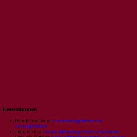
Leserstimmen
Henrik Teschler
on
Gesundheitsgefahren von
Zuckergetränken
Julius Klein
on
Krake hilft beim gezielten Ausschalten