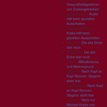
Gesundheitsgefahren
von Zuckergetränken
Julius Klein
on
Krake
hilft beim gezielten
Ausschalten
Lena aus Fürth
on
Krake hilft beim
gezielten Ausschalten
nikore
on
Die alte Eiche
lebt noch
Philip P.
on
Die alte
Eiche lebt noch
Lisa
on
Mikrokosmos
und Meeresgrund
nikore
on
Nach Kopf an
Kopf Rennen: Siegerin
steht fest
Ingrid Gut
on
Nach Kopf
an Kopf Rennen:
Siegerin steht fest
nikore
on
Nicht nur
Michael Krebs und