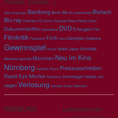
Paroles, paroles ;-)
Bamberg
Biofach
Bio
Berlin
2022
Bio-Lebensmittel
Ausgehtipps
Blu-ray
Cannes
CD
China
Christoph Maria Herbst
Doku
DVD
Dokumentarfilm
Erlangen
Film
Dutzendteich
Filmkritik
Fürth
Georgien
Gewinne
Frankreich
Gaza
Gewinnspiel
Israel
Komödie
Japan
Hirsch
Neu im Kino
München
Meistersingerhalle
Nürnberg
Preisausschreiben
Panini
Palästina
Rapid Eye Movies
Scheidegger-Spiess
Rassismus
USA
Verlosung
vegan
Volksfest
Z-Bau
Österreich
WERBUNG
Leserstimmen
Henrik Teschler
on