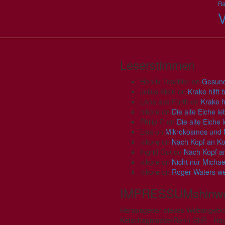
Ra
V
Leserstimmen
Henrik Teschler
on
Gesund
Julius Klein
on
Krake hilft
Lena aus Fürth
on
Krake h
nikore
on
Die alte Eiche le
Philip P.
on
Die alte Eiche 
Lisa
on
Mikrokosmos und
nikore
on
Nach Kopf an Kop
Ingrid Gut
on
Nach Kopf an
nikore
on
Nicht nur Michae
nikore
on
Roger Waters we
IMPRESSUMshinwe
Herausgeber dieses Webangebots
Ketschagmadse/Renn GbR - Haup