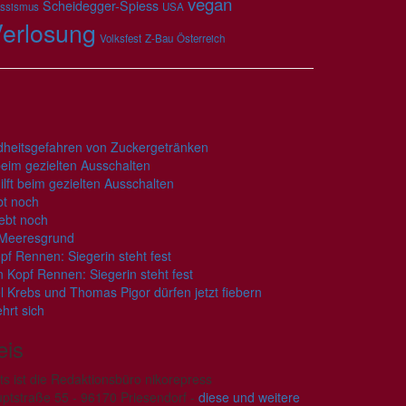
vegan
Scheidegger-Spiess
ssismus
USA
erlosung
Volksfest
Z-Bau
Österreich
heitsgefahren von Zuckergetränken
 beim gezielten Ausschalten
ilft beim gezielten Ausschalten
bt noch
lebt noch
 Meeresgrund
f Rennen: Siegerin steht fest
 Kopf Rennen: Siegerin steht fest
l Krebs und Thomas Pigor dürfen jetzt fiebern
hrt sich
is
 ist die Redaktionsbüro nikorepress
tstraße 55 - 96170 Priesendorf -
diese und weitere