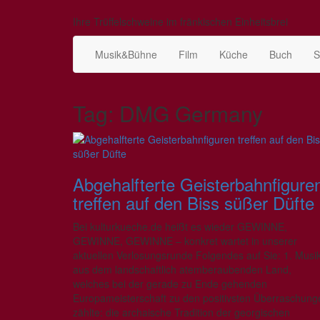
Ihre Trüffelschweine im fränkischen Einheitsbrei
Musik&Bühne
Film
Küche
Buch
S
Tag: DMG Germany
Abgehalfterte Geisterbahnfigure
treffen auf den Biss süßer Düfte
Bei kulturkueche.de heißt es wieder GEWINNE,
GEWINNE, GEWINNE – konkret wartet in unserer
aktuellen Verlosungsrunde Folgendes auf Sie: 1. Musi
aus dem landschaftlich atemberaubenden Land,
welches bei der gerade zu Ende gehenden
Europameisterschaft zu den positivsten Überraschung
zählte: die archaische Tradition der georgischen