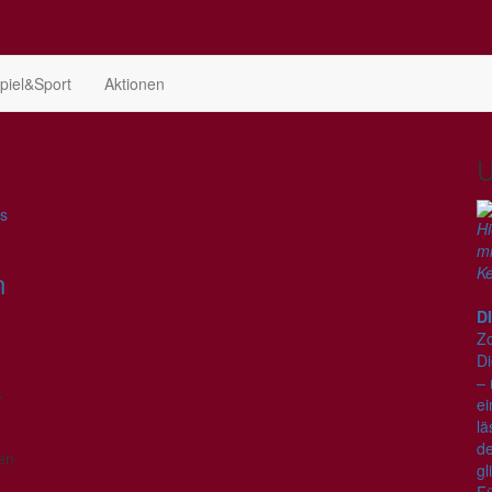
piel&Sport
Aktionen
U
Hi
mi
K
n
D
Zo
Di
– 
k
e
lä
de
en
gl