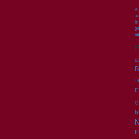
Ac
un
In
ge
ei
P
20
B
He
E
G
Is
N
P