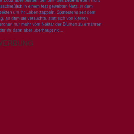
r Zoba aber besteht der Sinn des Lebens eben nicht
sschließlich in einem fest gewebten Netz, in dem
sekten um ihr Leben zappeln. Spätestens seit dem
g, an dem sie versuchte, statt sich von kleinen
erchen nur mehr vom Nektar der Blumen zu ernähren
der ihr dann aber überhaupt nic...
WERBUNG