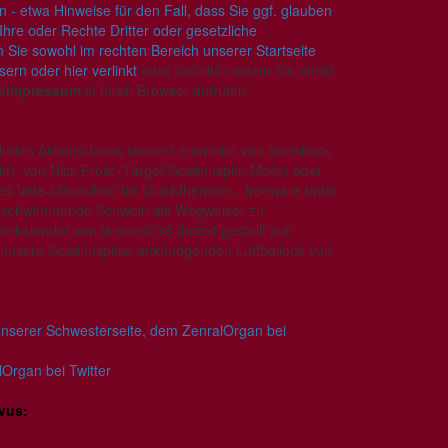
n - etwa Hinweise für den Fall, dass Sie ggf. glauben
 Ihre oder Rechte Dritter oder gesetzliche
 Sie sowohl im rechten Bereich unserer Startseite
rn oder hier verlinkt
oder natürlich indem Sie direkt
de/impressum
in Ihren Browser aufrufen.
nden Aktions-Icons stammt entweder von iconshock
e), von Nick Frost (Target/Gewinnspiel-Motiv) oder
es Vote-Männchen für Musikthemen) - freeware unter
 schwimmende Schwein als Wegweiser zu
rkalender von larsen9236 (bereit gestellt auf
 unsere Gewinnspiele ankündgenden Luftballons von
 unserer Schwesterseite, dem ZenralOrgan bei
Organ bei Twitter
rvus: