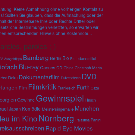
htung! Keine Abmahnung ohne vorherigen Kontakt zu
s! Sollten Sie glauben, dass die Aufmachung oder der
halt der Internetseite Ihre oder Rechte Dritter oder
setzliche Bestimmungen verletzten, so erwarten wir
nen entsprechenden Hinweis ohne Kostennote...
aroles, paroles ;-)
Bamberg
Bio
Berlin
22
Bio-Lebensmittel
Ausgehtipps
Blu-ray
iofach
Cannes
CD
China
Christoph Maria
DVD
Dokumentarfilm
rbst
Doku
Dutzendteich
Filmkritik
Fürth
rlangen
Film
Frankreich
Gaza
Gewinnspiel
eorgien
Gewinne
Hirsch
München
rael
Komödie
Japan
Meistersingerhalle
Nürnberg
eu im Kino
Panini
Palästina
reisausschreiben
Rapid Eye Movies