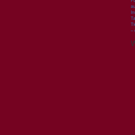
Fü
au
In
Ta
Ti
– 