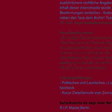
ausführlichere rechtliche Angabe
Inhalt dieser Internetseite würde
Bestimmungen verletzten - finden
neben den "aus dem Archiv"-Tease
die Seite
http://kulturkueche.
Foto-Credits extern
Das Design von unseren wechsel
(Vote-Sternchen im Nintendo-Styl
von SaviourMachine (unser grün
Creative Commons License, das
Spezialthemen wie unserem Winte
pixabay.com) und die gemeinhin
"Hans" (Quelle: pixabay.com).
Linkempfehlungen
- Politisches und Launisches ;-)
facebook
- Kurze Zwischenrufe vom Zenral
kulturkueche.de sagt leise Se
R.I.P. Maciej Berlin