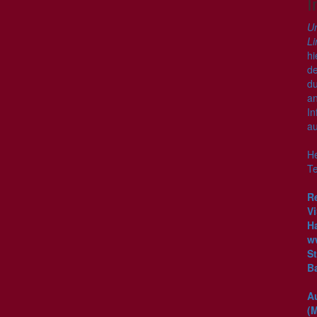
I
Un
Li
hi
de
du
an
In
au
He
T
R
V
H
w
S
B
Au
(