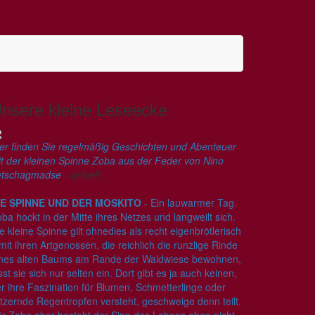
nsere kleine Leseecke
er finden Sie regelmäßig Geschichten und Abenteuer
t der kleinen Spinne Zoba aus der Feder von Nino
etschagmadse
- aktuell:
IE SPINNE UND DER MOSKITO
- Ein lauwarmer Tag.
ba hockt in der Mitte ihres Netzes und langweilt sich.
e kleine Spinne gilt ohnedies als recht eigenbrötlerisch
mit ihren Artgenossen, die reichlich die runzlige Rinde
ines alten Baums am Rande der Waldwiese bewohnen,
sst sie sich nur selten ein. Dort gibt es ja auch keinen,
r ihre Faszination für Blumen, Schmetterlinge oder
itzernde Regentropfen versteht, geschweige denn teilt.