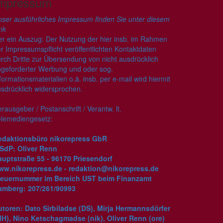
mpressum
ser ausführliches Impressum finden Sie unter diesem
nk
er ein Auszug: Der Nutzung der hier insb. im Rahmen
r Impressumspflicht veröffentlichten Kontaktdaten
rch Dritte zur Übersendung von nicht ausdrücklich
geforderter Werbung und oder sog.
formationsmaterialien o.ä. insb. per e-mail wird hiermit
sdrücklich widersprochen.
rausgeber / Postanschrift / Verantw. lt.
elemediengesetz:
edaktionsbüro nikorepress GbR
iSdP: Oliver Renn
auptstraße 55 - 96170 Priesendorf
ww.nikorepress.de - redaktion@nikorepress.de
teuernummer im Bereich UST beim Finanzamt
amberg: 207/261/90993
toren: Dato Sirbiladse (DS), Mirja Hermannsdörfer
MH), Nino Ketschagmadse (nik), Oliver Renn (ore)