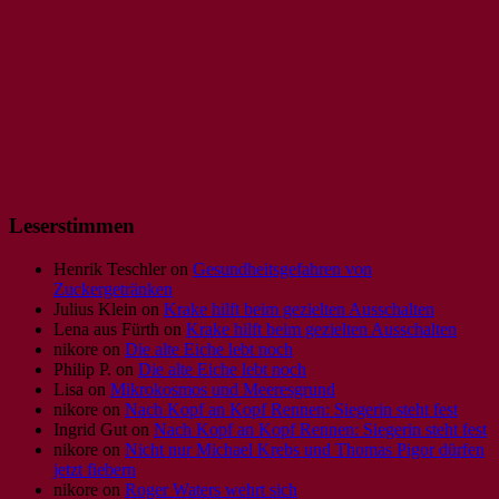
Leserstimmen
Henrik Teschler
on
Gesundheitsgefahren von
Zuckergetränken
Julius Klein
on
Krake hilft beim gezielten Ausschalten
Lena aus Fürth
on
Krake hilft beim gezielten Ausschalten
nikore
on
Die alte Eiche lebt noch
Philip P.
on
Die alte Eiche lebt noch
Lisa
on
Mikrokosmos und Meeresgrund
nikore
on
Nach Kopf an Kopf Rennen: Siegerin steht fest
Ingrid Gut
on
Nach Kopf an Kopf Rennen: Siegerin steht fest
nikore
on
Nicht nur Michael Krebs und Thomas Pigor dürfen
jetzt fiebern
nikore
on
Roger Waters wehrt sich