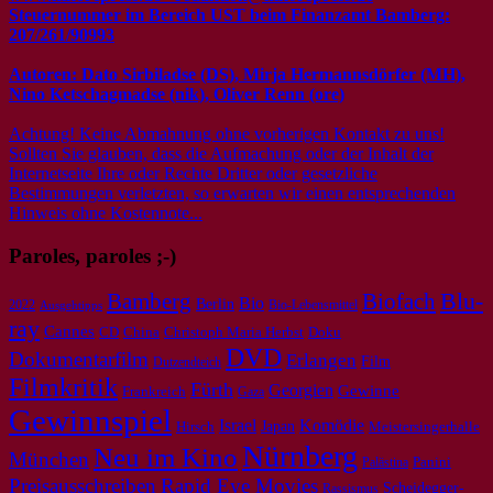
Steuernummer im Bereich UST beim Finanzamt Bamberg:
207/261/90993
Autoren: Dato Sirbiladse (DS), Mirja Hermannsdörfer (MH),
Nino Ketschagmadse (nik), Oliver Renn (ore)
Achtung! Keine Abmahnung ohne vorherigen Kontakt zu uns!
Sollten Sie glauben, dass die Aufmachung oder der Inhalt der
Internetseite Ihre oder Rechte Dritter oder gesetzliche
Bestimmungen verletzten, so erwarten wir einen entsprechenden
Hinweis ohne Kostennote...
Paroles, paroles ;-)
Bamberg
Biofach
Blu-
Bio
Berlin
2022
Bio-Lebensmittel
Ausgehtipps
ray
Cannes
CD
Doku
China
Christoph Maria Herbst
DVD
Dokumentarfilm
Erlangen
Film
Dutzendteich
Filmkritik
Fürth
Georgien
Gewinne
Frankreich
Gaza
Gewinnspiel
Israel
Komödie
Japan
Meistersingerhalle
Hirsch
Nürnberg
Neu im Kino
München
Panini
Palästina
Preisausschreiben
Rapid Eye Movies
Scheidegger-
Rassismus