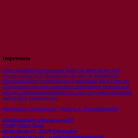
Impressum
Unser ausführliches Impressum finden Sie unter diesem Link
hier ein Auszug: Der Nutzung der hier insb. im Rahmen der
Impressumspflicht veröffentlichten Kontaktdaten durch Dritte zur
Übersendung von nicht ausdrücklich angeforderter Werbung und
oder sog. Informationsmaterialien o.ä. insb. per e-mail wird hiermit
ausdrücklich widersprochen.
Herausgeber / Postanschrift / Verantw. lt. Telemediengesetz:
Redaktionsbüro nikorepress GbR
ViSdP: Oliver Renn
Hauptstraße 55 - 96170 Priesendorf
www.nikorepress.de - redaktion@nikorepress.de