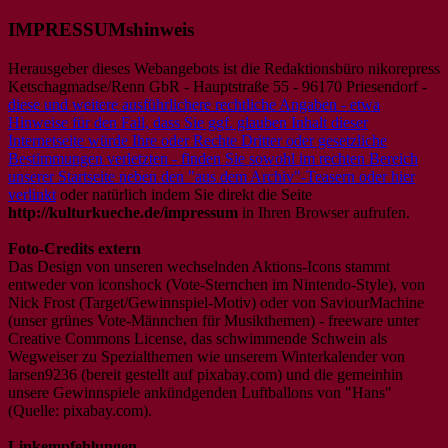
IMPRESSUMshinweis
Herausgeber dieses Webangebots ist die Redaktionsbüro nikorepress
Ketschagmadse/Renn GbR - Hauptstraße 55 - 96170 Priesendorf -
diese und weitere ausführlichere rechtliche Angaben - etwa
Hinweise für den Fall, dass Sie ggf. glauben Inhalt dieser
Internetseite würde Ihre oder Rechte Dritter oder gesetzliche
Bestimmungen verletzten - finden Sie sowohl im rechten Bereich
unserer Startseite neben den "aus dem Archiv"-Teasern oder hier
verlinkt
oder natürlich indem Sie direkt die Seite
http://kulturkueche.de/impressum
in Ihren Browser aufrufen.
Foto-Credits extern
Das Design von unseren wechselnden Aktions-Icons stammt
entweder von iconshock (Vote-Sternchen im Nintendo-Style), von
Nick Frost (Target/Gewinnspiel-Motiv) oder von SaviourMachine
(unser grünes Vote-Männchen für Musikthemen) - freeware unter
Creative Commons License, das schwimmende Schwein als
Wegweiser zu Spezialthemen wie unserem Winterkalender von
larsen9236 (bereit gestellt auf pixabay.com) und die gemeinhin
unsere Gewinnspiele ankündgenden Luftballons von "Hans"
(Quelle: pixabay.com).
Linkempfehlungen