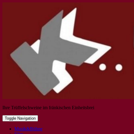
Ihre Trüffelschweine im fränkischen Einheitsbrei
Toggle Navigation
Musik&Bühne