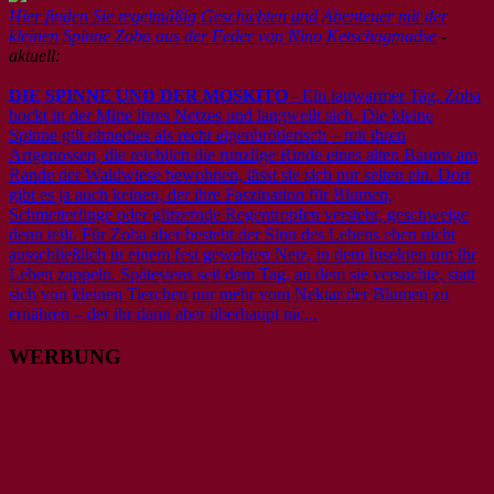
Hier finden Sie regelmäßig Geschichten und Abenteuer mit der
kleinen Spinne Zoba aus der Feder von Nino Ketschagmadse
-
aktuell:
DIE SPINNE UND DER MOSKITO
- Ein lauwarmer Tag. Zoba
hockt in der Mitte ihres Netzes und langweilt sich. Die kleine
Spinne gilt ohnedies als recht eigenbrötlerisch – mit ihren
Artgenossen, die reichlich die runzlige Rinde eines alten Baums am
Rande der Waldwiese bewohnen, lässt sie sich nur selten ein. Dort
gibt es ja auch keinen, der ihre Faszination für Blumen,
Schmetterlinge oder glitzernde Regentropfen versteht, geschweige
denn teilt. Für Zoba aber besteht der Sinn des Lebens eben nicht
ausschließlich in einem fest gewebten Netz, in dem Insekten um ihr
Leben zappeln. Spätestens seit dem Tag, an dem sie versuchte, statt
sich von kleinen Tierchen nur mehr vom Nektar der Blumen zu
ernähren – der ihr dann aber überhaupt nic...
WERBUNG