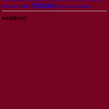
Verlosung
vegan
Spiess
USA
Volksfest
Z-Bau
Österreich
WERBUNG