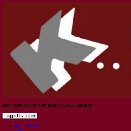
Ihre Trüffelschweine im fränkischen Einheitsbrei
Toggle Navigation
Musik&Bühne