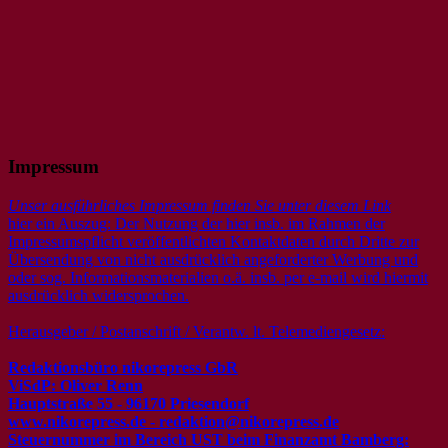
Impressum
Unser ausführliches Impressum finden Sie unter diesem Link
hier ein Auszug: Der Nutzung der hier insb. im Rahmen der
Impressumspflicht veröffentlichten Kontaktdaten durch Dritte zur
Übersendung von nicht ausdrücklich angeforderter Werbung und
oder sog. Informationsmaterialien o.ä. insb. per e-mail wird hiermit
ausdrücklich widersprochen.
Herausgeber / Postanschrift / Verantw. lt. Telemediengesetz:
Redaktionsbüro nikorepress GbR
ViSdP: Oliver Renn
Hauptstraße 55 - 96170 Priesendorf
www.nikorepress.de - redaktion@nikorepress.de
Steuernummer im Bereich UST beim Finanzamt Bamberg: