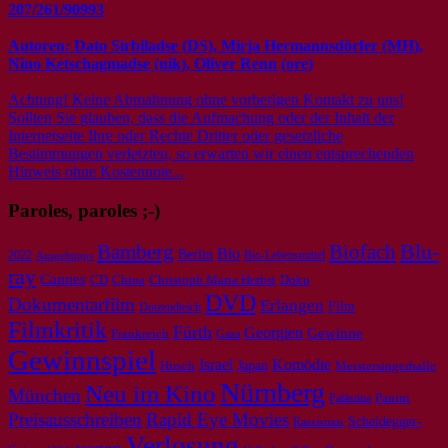
207/261/90993
Autoren: Dato Sirbiladse (DS), Mirja Hermannsdörfer (MH),
Nino Ketschagmadse (nik), Oliver Renn (ore)
Achtung! Keine Abmahnung ohne vorherigen Kontakt zu uns!
Sollten Sie glauben, dass die Aufmachung oder der Inhalt der
Internetseite Ihre oder Rechte Dritter oder gesetzliche
Bestimmungen verletzten, so erwarten wir einen entsprechenden
Hinweis ohne Kostennote...
Paroles, paroles ;-)
Bamberg
Biofach
Blu-
Bio
Berlin
2022
Bio-Lebensmittel
Ausgehtipps
ray
Cannes
CD
Doku
China
Christoph Maria Herbst
DVD
Dokumentarfilm
Erlangen
Film
Dutzendteich
Filmkritik
Fürth
Georgien
Gewinne
Frankreich
Gaza
Gewinnspiel
Israel
Komödie
Japan
Meistersingerhalle
Hirsch
Nürnberg
Neu im Kino
München
Panini
Palästina
Preisausschreiben
Rapid Eye Movies
Scheidegger-
Rassismus
Verlosung