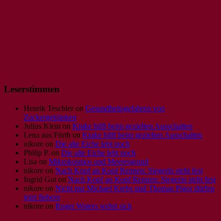
Leserstimmen
Henrik Teschler
on
Gesundheitsgefahren von
Zuckergetränken
Julius Klein
on
Krake hilft beim gezielten Ausschalten
Lena aus Fürth
on
Krake hilft beim gezielten Ausschalten
nikore
on
Die alte Eiche lebt noch
Philip P.
on
Die alte Eiche lebt noch
Lisa
on
Mikrokosmos und Meeresgrund
nikore
on
Nach Kopf an Kopf Rennen: Siegerin steht fest
Ingrid Gut
on
Nach Kopf an Kopf Rennen: Siegerin steht fest
nikore
on
Nicht nur Michael Krebs und Thomas Pigor dürfen
jetzt fiebern
nikore
on
Roger Waters wehrt sich