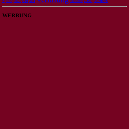
vegan
Spiess
USA
Volksfest
Z-Bau
Österreich
WERBUNG