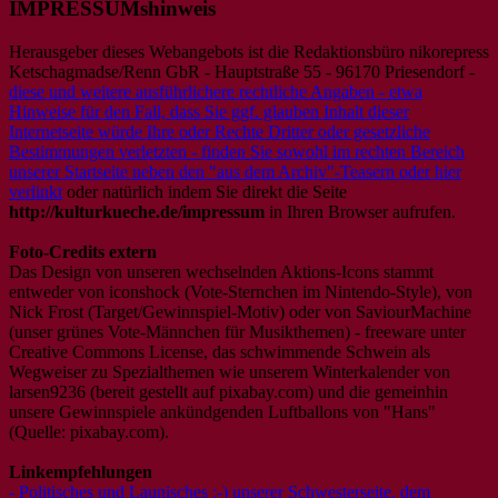
IMPRESSUMshinweis
Herausgeber dieses Webangebots ist die Redaktionsbüro nikorepress
Ketschagmadse/Renn GbR - Hauptstraße 55 - 96170 Priesendorf -
diese und weitere ausführlichere rechtliche Angaben - etwa
Hinweise für den Fall, dass Sie ggf. glauben Inhalt dieser
Internetseite würde Ihre oder Rechte Dritter oder gesetzliche
Bestimmungen verletzten - finden Sie sowohl im rechten Bereich
unserer Startseite neben den "aus dem Archiv"-Teasern oder hier
verlinkt
oder natürlich indem Sie direkt die Seite
http://kulturkueche.de/impressum
in Ihren Browser aufrufen.
Foto-Credits extern
Das Design von unseren wechselnden Aktions-Icons stammt
entweder von iconshock (Vote-Sternchen im Nintendo-Style), von
Nick Frost (Target/Gewinnspiel-Motiv) oder von SaviourMachine
(unser grünes Vote-Männchen für Musikthemen) - freeware unter
Creative Commons License, das schwimmende Schwein als
Wegweiser zu Spezialthemen wie unserem Winterkalender von
larsen9236 (bereit gestellt auf pixabay.com) und die gemeinhin
unsere Gewinnspiele ankündgenden Luftballons von "Hans"
(Quelle: pixabay.com).
Linkempfehlungen
- Politisches und Launisches ;-) unserer Schwesterseite, dem