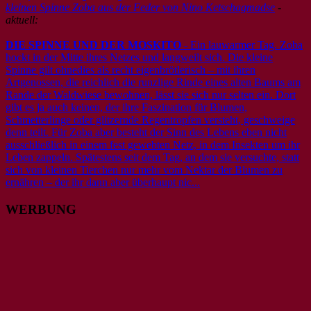
kleinen Spinne Zoba aus der Feder von Nino Ketschagmadse
-
aktuell:
DIE SPINNE UND DER MOSKITO
- Ein lauwarmer Tag. Zoba
hockt in der Mitte ihres Netzes und langweilt sich. Die kleine
Spinne gilt ohnedies als recht eigenbrötlerisch – mit ihren
Artgenossen, die reichlich die runzlige Rinde eines alten Baums am
Rande der Waldwiese bewohnen, lässt sie sich nur selten ein. Dort
gibt es ja auch keinen, der ihre Faszination für Blumen,
Schmetterlinge oder glitzernde Regentropfen versteht, geschweige
denn teilt. Für Zoba aber besteht der Sinn des Lebens eben nicht
ausschließlich in einem fest gewebten Netz, in dem Insekten um ihr
Leben zappeln. Spätestens seit dem Tag, an dem sie versuchte, statt
sich von kleinen Tierchen nur mehr vom Nektar der Blumen zu
ernähren – der ihr dann aber überhaupt nic...
WERBUNG