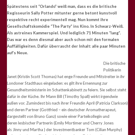
Spätestens seit “Orlando” weiß man, dass es die britische
R
egisseurin Sally Potter mitunter gerne betont kunstvoll
respektive recht experimentell mag. Nun kommt ihre
Gesellschaftskomödie “The Party” ins Kino. In Schwarz-Weiß.
Als astreines Kammerspiel. Und lediglich 71 Minuten “lang”.
Das war es denn diesmal aber auch schon mit den formalen
Auffälligkeiten. Dafür überrascht der Inhalt: alle paar Minuten
auf’s Neue.
Die britische
Politikerin
Janet (Kristin Scott Thomas) hat enge Freunde und Mitstreiter in ihr
Londoner Stadthaus eingeladen: es gilt ihre Ernennung zur
Gesundheitsministerin im Schattenkabinett zu feiern. Sie selbst steht
dafür in der Küche. Ihr Mann Bill (Timothy Spall) wirkt irgendwie
außen vor. Zumindest bis nach ihrer Freundin April (Patricia Clarkson)
und deren Partner (Gottfried – ein deutscher Aromatherapeut,
dargestellt von Bruno Ganz) sowie einer Parteikollegin und
deren lesbischer Partnerin (Emily Mortimer und Cherry Jones
als Jinny und Martha ) der Investmentbanker Tom (Cilian Murphy)