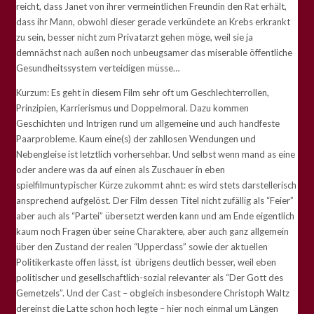
reicht, dass Janet von ihrer vermeintlichen Freundin den Rat erhält,
dass ihr Mann, obwohl dieser gerade verkündete an Krebs erkrankt
zu sein, besser nicht zum Privatarzt gehen möge, weil sie ja
demnächst nach außen noch unbeugsamer das miserable öffentliche
Gesundheitssystem verteidigen müsse…
Kurzum: Es geht in diesem Film sehr oft um Geschlechterrollen,
Prinzipien, Karrierismus und Doppelmoral. Dazu kommen
Geschichten und Intrigen rund um allgemeine und auch handfeste
Paarprobleme. Kaum eine(s) der zahllosen Wendungen und
Nebengleise ist letztlich vorhersehbar. Und selbst wenn mand as eine
oder andere was da auf einen als Zuschauer in eben
spielfilmuntypischer Kürze zukommt ahnt: es wird stets darstellerisch
ansprechend aufgelöst. Der Film dessen Titel nicht zufällig als “Feier”
aber auch als “Partei” übersetzt werden kann und am Ende eigentlich
kaum noch Fragen über seine Charaktere, aber auch ganz allgemein
über den Zustand der realen “Upperclass” sowie der aktuellen
Politikerkaste offen lässt, ist übrigens deutlich besser, weil eben
politischer und gesellschaftlich-sozial relevanter als “Der Gott des
Gemetzels”. Und der Cast – obgleich insbesondere Christoph Waltz
dereinst die Latte schon hoch legte – hier noch einmal um Längen