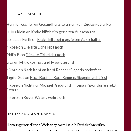
LESERSTIMMEN
Henrik Teschler
on
Gesundheitsgefahren von Zuckergetränken
Julius Klein
on
Krake hilft beim gezielten Ausschalten
Lena aus Fürth
on
Krake hilft beim gezielten Ausschalten
nikore
on
Die alte Eiche lebt noch
Philip P.
on
Die alte Eiche lebt noch
Lisa
on
Mikrokosmos und Meeresgrund
nikore
on
Nach Kopf an Kopf Rennen: Siegerin steht fest
Ingrid Gut
on
Nach Kopf an Kopf Rennen: Siegerin steht fest
nikore
on
Nicht nur Michael Krebs und Thomas Pigor dürfen jetzt
fiebern
nikore
on
Roger Waters wehrt sich
IMPRESSUMSHINWEIS
Herausgeber dieses Webangebots ist die Redaktionsbüro