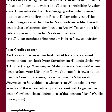
nikorepress Ketschagmadse/Renn GbR - Hauptstraße 55 - 96170
Priesendorf -
diese und weitere ausführlichere rechtliche Angaben -
etwa Hinweise für den Fall, dass Sie ggf. glauben Inhalt dieser
Internetseite würde Ihre oder Rechte Dritter oder gesetzliche
Bestimmungen verletzten - finden Sie sowohl im rechten Bereich
unserer Startseite neben den "aus dem Archiv"-Teasern oder hier
verlinkt
oder natürlich indem Sie direkt die Seite
http://kulturkueche.de/impressum
in Ihren Browser aufrufen.
Foto-Credits extern
Das Design von unseren wechselnden Aktions-Icons stammt
entweder von iconshock (Vote-Sternchen im Nintendo-Style), von
Nick Frost (Target/Gewinnspiel-Motiv) oder von SaviourMachine
(unser grünes Vote-Männchen für Musikthemen) - freeware unter
Creative Commons License, das schwimmende Schwein als
Wegweiser zu Spezialthemen wie unserem Winterkalender von
larsen9236 (bereit gestellt auf pixabay.com) und die gemeinhin
unsere Gewinnspiele ankündgenden Luftballons von "Hans" (Quelle:
pixabay.com).
Linkempfehlungen