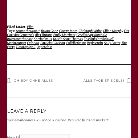
Filed Under:
Film
Tags:
Aromatherapeut
,
Bruno Ganz
,
Cherry Jones
,
Christoph Waltz
,
Cilian Murphy
,
Der
Gott des Gemetzels
,
die Clintons
,
Emily Mortimer
,
Gesellschaftskomödie
,
Investmentbanker
,
Karrierismus
,
Kristin Scott Thomas
,
linkslinksintellektuell
,
Machthunger
,
Orlando
,
Patricia Clarkson
,
Politikerkaste
,
Regisseurin
,
Sally Potter
,
The
Party
,
Timothy Spall
,
Upperclass
OH BOY OHNE ALLES
ALLE TAGE SPIEGELEI
LEAVE A REPLY
Your email address will not be published.
Required fields are marked
*
NAME
*