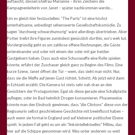
auftaucht, dessen Ehefrau Marianne – ihres Zeichens die
Kampagnenleiterin von Janet – später nachkommen werde…
Um es gleich hier festzustellen: “The Party” ist eine höchst
unterhaltsame, unbedingt sehenswerte Gesellschaftskomödie. Zu
sagen “durchweg schwarzhumorig” wäre allerdings übertrieben. Aber
Potter treibt ihre Figuren zumindest genüsslich dorthin, wo’s weh tut.
Vordergründig geht es um zahllose offene Rechnungen, die Gäste
untereinander und oder mit einem der oder mit gar beiden
Gastgebern haben. Dass auch eine Schusswaffe eine Rolle spielen
könnte, erfährt der Zuschauer gleich ganz zu Beginn des Films. Eine
kurze Szene, Janet öffnet die Tür – wem, das sieht man nicht. Nur,
dass sie die Waffe auf jenen Gast richtet. Schnitt. Ab jetzt wird dann
in Echtzeit erzählt. Die Kamera ist stets sehr nah dran an den
Gesichtern der Protagonisten. Egal ob diese gerade eine Schallplatte
auflegen, oder im Bad heimlich Drogen konsumieren. Phasenweise
könnte man den Eindruck gewinnen, dass “die Clintons” diese von der
Regisseurin selbst geschriebene Geschichte mit beeinflusst haben –
auch wenn sie formal in England und auf kleinerer politischer Ebene
spielt. In jedem Fall geht es um ein “linksintellektuelles” Milieu, das
hier auf die Schippe genommen wird. Was unter anderem so weit