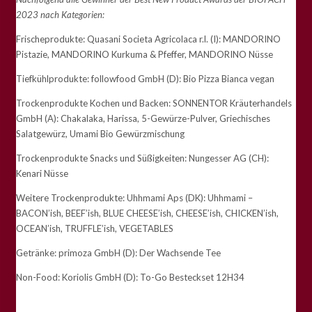
2023 nach Kategorien:
Frischeprodukte: Quasani Societa Agricolaca r.l. (I): MANDORINO
Pistazie, MANDORINO Kurkuma & Pfeffer, MANDORINO Nüsse
Tiefkühlprodukte: followfood GmbH (D): Bio Pizza Bianca vegan
Trockenprodukte Kochen und Backen: SONNENTOR Kräuterhandels
GmbH (A): Chakalaka, Harissa, 5-Gewürze-Pulver, Griechisches
Salatgewürz, Umami Bio Gewürzmischung
Trockenprodukte Snacks und Süßigkeiten: Nungesser AG (CH):
Kenari Nüsse
Weitere Trockenprodukte: Uhhmami Aps (DK): Uhhmami –
BACON’ish, BEEF’ish, BLUE CHEESE’ish, CHEESE’ish, CHICKEN’ish,
OCEAN’ish, TRUFFLE’ish, VEGETABLES
Getränke: primoza GmbH (D): Der Wachsende Tee
Non-Food: Koriolis GmbH (D): To-Go Besteckset 12H34