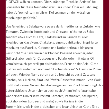
BIOFACH wählen konnten. Die zuständige “Produkt-Artistin” bei
Sonnentor für diese Neuheiten warClara Koller. Über ein Jahr lang
habe sie “gemeinsam mit ihren Kolleg:innen an den würzigen
Mischungen getüftelt.”
Das Griechische Salatgewürz passe dank mediterraner Zutaten wie
Tomaten, Zwiebeln, Knoblauch und Oregano nicht nur zu Salat
sondern etwa auch zu Feta, Tsatsiki und im Grunde zu allen
griechischen Klassikern. Chakalaka, eine südafrikanisch inspirierte
Mischung aus Paprika, Kurkuma und Korianderkraut, hingegen
verspricht “die Savanne in der Pfanne”. Passend etwa bei jeder
Grillerei, aber auch für Couscous und Falafel oder mit etwas Öl
vermischt auch generell gut als Marinade. Freunde der Asia-Küche
dürften sich zudem am nominell “drachenstarken” 5-Gewürze-Pulver
erfreuen. Wie der Name schon verrät, besteht es aus 5 Zutaten:
Fenchel, Anis, Nelken, Zimt und Pfeffer. Passe fast immer – von Wok
bis Nudelpfanne. Neben den drei vorgenannten Produkten bringt das
österreichische Unternehmen auch noch Umami (eine japanische,
wandelbare Universalwürze mit Karotten, Pastinaken, Steinpilzen,
Bockshornklee, Lorbeer und mehr) sowie Harissa in die
Supermärkte, wie in der arabischen und levantinischen Küche führt