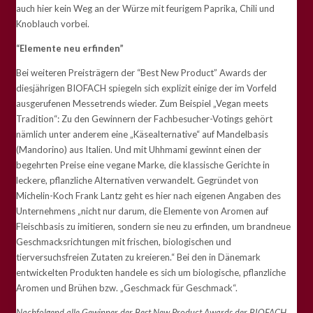
auch hier kein Weg an der Würze mit feurigem Paprika, Chili und
Knoblauch vorbei.
“Elemente neu erfinden”
Bei weiteren Preisträgern der “Best New Product” Awards der
diesjährigen BIOFACH spiegeln sich explizit einige der im Vorfeld
ausgerufenen Messetrends wieder. Zum Beispiel „Vegan meets
Tradition“: Zu den Gewinnern der Fachbesucher-Votings gehört
nämlich unter anderem eine „Käsealternative“ auf Mandelbasis
(Mandorino) aus Italien. Und mit Uhhmami gewinnt einen der
begehrten Preise eine vegane Marke, die klassische Gerichte in
leckere, pflanzliche Alternativen verwandelt. Gegründet von
Michelin-Koch Frank Lantz geht es hier nach eigenen Angaben des
Unternehmens „nicht nur darum, die Elemente von Aromen auf
Fleischbasis zu imitieren, sondern sie neu zu erfinden, um brandneue
Geschmacksrichtungen mit frischen, biologischen und
tierversuchsfreien Zutaten zu kreieren.“ Bei den in Dänemark
entwickelten Produkten handele es sich um biologische, pflanzliche
Aromen und Brühen bzw. „Geschmack für Geschmack“.
Nachfolgend alle Gewinner der Best New Product Awards der BIOFACH