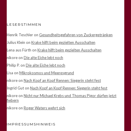
LESERSTIMMEN
Henrik Teschler
on
Gesundheitsgefahren von Zuckergetränken
Julius Klein
on
Krake hilft beim gezielten Ausschalten
Lena aus Fürth
on
Krake hilft beim gezielten Ausschalten
nikore
on
Die alte Eiche lebt noch
Philip P.
on
Die alte Eiche lebt noch
Lisa
on
Mikrokosmos und Meeresgrund
nikore
on
Nach Kopf an Kopf Rennen: Siegerin steht fest
Ingrid Gut
on
Nach Kopf an Kopf Rennen: Siegerin steht fest
nikore
on
Nicht nur Michael Krebs und Thomas Pigor dürfen jetzt
fiebern
nikore
on
Roger Waters wehrt sich
IMPRESSUMSHINWEIS