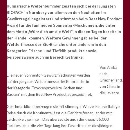
Kulinarische Weltenbummler zeigten sich bei der jüngsten
BIOFACH in Nürnberg vor allem von den Neuheiten im
Gewürzregal begeistert und stimmten beim Best New Product
Award für die fünf neuen Sonnentor-Mischungen, die unter
dem Motto „Würz dich um die Welt“ in diesen Tagen bereits in
den Handel kommen. Weitere Gewinner gab es bei der
Weltleitmesse der Bio-Branche unter anderem in den
Kategorien Frische- und Tiefkühlprodukte sowie
beispielsweise auch im Bereich Getränke.
Von Afrika
nach
Die neuen Sonnentor-Gewürzmischungen wurden
Griechenland,
auf der jüngsten Weltleitmesse der Biobranche in
von China in
der Kategorie „Trockenprodukte Kochen und
die Levante.
Backen“ mit dem Best New Product ausgezeichnet.
Geschmacklich überzeugen sie mit stimmiger Würze. Eine vielfältige
Reise durch die Kontinente lässt die Gerichte ferner Länder mit
Leichtigkeit gelingen. Das überzeugte auch die knapp 36.000
Fachbesucher die vier Tage lang ihre Favoriten der diesjährigen