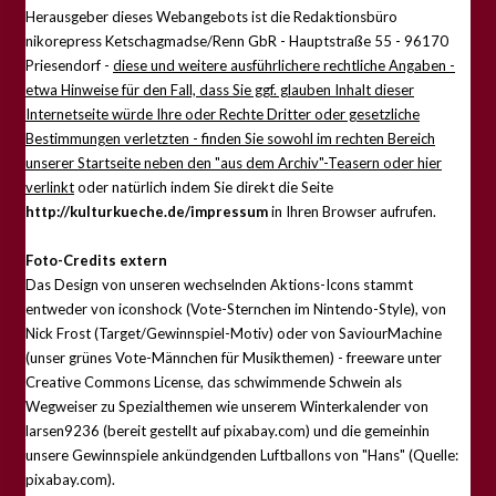
Herausgeber dieses Webangebots ist die Redaktionsbüro
nikorepress Ketschagmadse/Renn GbR - Hauptstraße 55 - 96170
Priesendorf -
diese und weitere ausführlichere rechtliche Angaben -
etwa Hinweise für den Fall, dass Sie ggf. glauben Inhalt dieser
Internetseite würde Ihre oder Rechte Dritter oder gesetzliche
Bestimmungen verletzten - finden Sie sowohl im rechten Bereich
unserer Startseite neben den "aus dem Archiv"-Teasern oder hier
verlinkt
oder natürlich indem Sie direkt die Seite
http://kulturkueche.de/impressum
in Ihren Browser aufrufen.
Foto-Credits extern
Das Design von unseren wechselnden Aktions-Icons stammt
entweder von iconshock (Vote-Sternchen im Nintendo-Style), von
Nick Frost (Target/Gewinnspiel-Motiv) oder von SaviourMachine
(unser grünes Vote-Männchen für Musikthemen) - freeware unter
Creative Commons License, das schwimmende Schwein als
Wegweiser zu Spezialthemen wie unserem Winterkalender von
larsen9236 (bereit gestellt auf pixabay.com) und die gemeinhin
unsere Gewinnspiele ankündgenden Luftballons von "Hans" (Quelle:
pixabay.com).