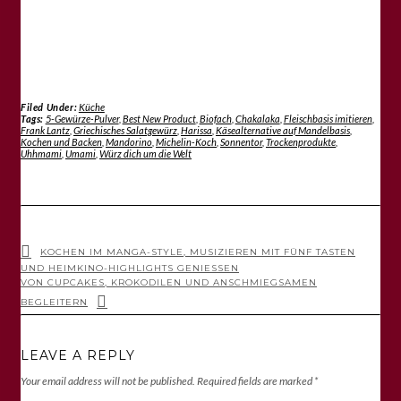
Filed Under:
Küche
Tags:
5-Gewürze-Pulver
,
Best New Product
,
Biofach
,
Chakalaka
,
Fleischbasis imitieren
,
Frank Lantz
,
Griechisches Salatgewürz
,
Harissa
,
Käsealternative auf Mandelbasis
,
Kochen und Backen
,
Mandorino
,
Michelin-Koch
,
Sonnentor
,
Trockenprodukte
,
Uhhmami
,
Umami
,
Würz dich um die Welt
KOCHEN IM MANGA-STYLE, MUSIZIEREN MIT FÜNF TASTEN
UND HEIMKINO-HIGHLIGHTS GENIESSEN
VON CUPCAKES, KROKODILEN UND ANSCHMIEGSAMEN
BEGLEITERN
LEAVE A REPLY
Your email address will not be published.
Required fields are marked
*