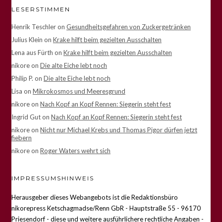
LESERSTIMMEN
Henrik Teschler
on
Gesundheitsgefahren von Zuckergetränken
Julius Klein
on
Krake hilft beim gezielten Ausschalten
Lena aus Fürth
on
Krake hilft beim gezielten Ausschalten
nikore
on
Die alte Eiche lebt noch
Philip P.
on
Die alte Eiche lebt noch
Lisa
on
Mikrokosmos und Meeresgrund
nikore
on
Nach Kopf an Kopf Rennen: Siegerin steht fest
Ingrid Gut
on
Nach Kopf an Kopf Rennen: Siegerin steht fest
nikore
on
Nicht nur Michael Krebs und Thomas Pigor dürfen jetzt
fiebern
nikore
on
Roger Waters wehrt sich
IMPRESSUMSHINWEIS
Herausgeber dieses Webangebots ist die Redaktionsbüro
nikorepress Ketschagmadse/Renn GbR - Hauptstraße 55 - 96170
Priesendorf -
diese und weitere ausführlichere rechtliche Angaben -