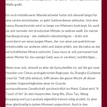
Waffe greift.
Ein noch mittelloserer Wanderarbeiter hatte sich derweil längst für
eine solche entschieden, so geht Geldverdienen einfacher. Und eine
Sauna-Rezeptionistin wird so lange von Männern bedrängt, bis auch
sie sich nurmehr mit drastischen Mitteln zu wehren weiß. Ein vierter
Handlungsstrang – der vielleicht vielschichtigste – dreht sich
zuvörderst um einen jungen Mann, der von einer perspektivlosen
Arbeitsstelle zur anderen zieht und dabei erlebt, wie die Liebe an der
wirtschaftlichen Misere zerbricht. Dazu muss er sich permanent bei
seiner Mutter für das wenige Geld, was er verdient, rechtfertigen…
Wenn man sich, obwohl es eher ein Episodenfilm ist, auf die gut zwei
Stunden von Chinas preisgekrönten Regisseur Jia Zhangke (Goldener
Löwe für “Still Life) einlässt, trifft einem die ganze Wucht all dieser
sozialen Ungerechtigkeiten einer im Grunde
austauschbaren Gesellschaft sprichwörtlich ins Mark. Dabei wird “A
Touch of Sin” (in den Hauptrollen Jiang Wu, Zhao Tao, Wang
Boaqiang und Luo Lanshan) eigentlich betont ruhig erzählt, ist aber
eben gleichzeitig in jedem Moment ungeschönt. Auch in den