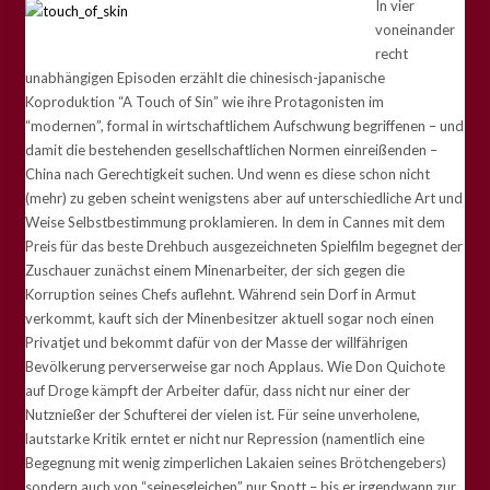
In vier
voneinander
recht
unabhängigen Episoden erzählt die chinesisch-japanische
Koproduktion “A Touch of Sin” wie ihre Protagonisten im
“modernen”, formal in wirtschaftlichem Aufschwung begriffenen – und
damit die bestehenden gesellschaftlichen Normen einreißenden –
China nach Gerechtigkeit suchen. Und wenn es diese schon nicht
(mehr) zu geben scheint wenigstens aber auf unterschiedliche Art und
Weise Selbstbestimmung proklamieren. In dem in Cannes mit dem
Preis für das beste Drehbuch ausgezeichneten Spielfilm begegnet der
Zuschauer zunächst einem Minenarbeiter, der sich gegen die
Korruption seines Chefs auflehnt. Während sein Dorf in Armut
verkommt, kauft sich der Minenbesitzer aktuell sogar noch einen
Privatjet und bekommt dafür von der Masse der willfährigen
Bevölkerung perverserweise gar noch Applaus. Wie Don Quichote
auf Droge kämpft der Arbeiter dafür, dass nicht nur einer der
Nutznießer der Schufterei der vielen ist. Für seine unverholene,
lautstarke Kritik erntet er nicht nur Repression (namentlich eine
Begegnung mit wenig zimperlichen Lakaien seines Brötchengebers)
sondern auch von “seinesgleichen” nur Spott – bis er irgendwann zur