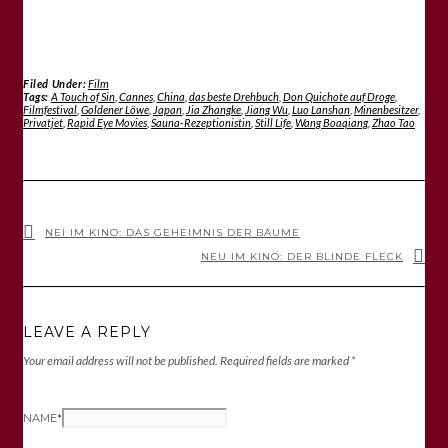
Filed Under:
Film
Tags:
A Touch of Sin
,
Cannes
,
China
,
das beste Drehbuch
,
Don Quichote auf Droge
,
Filmfestival
,
Goldener Löwe
,
Japan
,
Jia Zhangke
,
Jiang Wu
,
Luo Lanshan
,
Minenbesitzer
,
Privatjet
,
Rapid Eye Movies
,
Sauna-Rezeptionistin
,
Still Life
,
Wang Boaqiang
,
Zhao Tao
NEI IM KINO: DAS GEHEIMNIS DER BÄUME
NEU IM KINO: DER BLINDE FLECK
LEAVE A REPLY
Your email address will not be published.
Required fields are marked
*
NAME
*