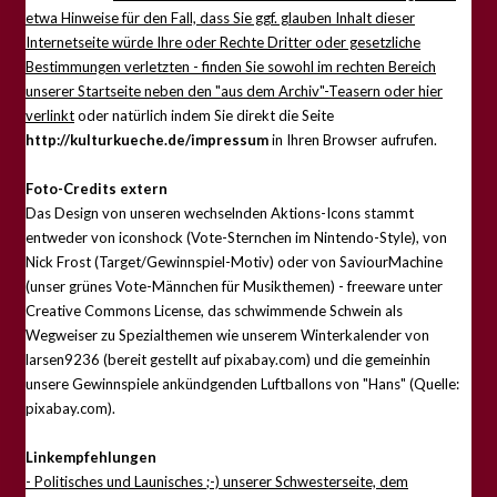
etwa Hinweise für den Fall, dass Sie ggf. glauben Inhalt dieser
Internetseite würde Ihre oder Rechte Dritter oder gesetzliche
Bestimmungen verletzten - finden Sie sowohl im rechten Bereich
unserer Startseite neben den "aus dem Archiv"-Teasern oder hier
verlinkt
oder natürlich indem Sie direkt die Seite
http://kulturkueche.de/impressum
in Ihren Browser aufrufen.
Foto-Credits extern
Das Design von unseren wechselnden Aktions-Icons stammt
entweder von iconshock (Vote-Sternchen im Nintendo-Style), von
Nick Frost (Target/Gewinnspiel-Motiv) oder von SaviourMachine
(unser grünes Vote-Männchen für Musikthemen) - freeware unter
Creative Commons License, das schwimmende Schwein als
Wegweiser zu Spezialthemen wie unserem Winterkalender von
larsen9236 (bereit gestellt auf pixabay.com) und die gemeinhin
unsere Gewinnspiele ankündgenden Luftballons von "Hans" (Quelle:
pixabay.com).
Linkempfehlungen
- Politisches und Launisches ;-) unserer Schwesterseite, dem