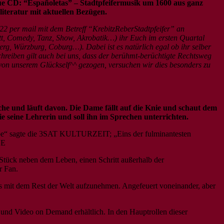
eue CD: “Españoletas” – Stadtpfeifermusik um 1600 aus ganz
iteratur mit aktuellen Bezügen.
22 per mail mit dem Betreff “KrebitzReberStadtpfeifer” an
ett, Comedy, Tanz, Show, Akrobatik…) ihr Euch im ersten Quartal
g, Würzburg, Coburg…). Dabei ist es natürlich egal ob ihr selber
hreiben gilt auch bei uns, dass der berühmt-berüchtigte Rechtsweg
 von unserem Glückself^^ gezogen, versuchen wir dies besonders zu
sche und läuft davon. Die Dame fällt auf die Knie und schaut dem
e seine Lehrerin und soll ihn im Sprechen unterrichten.
ebe“ sagte die 3SAT KULTURZEIT; „Eins der fulminantesten
NE
in Stück neben dem Leben, einen Schritt außerhalb der
r Fan.
s mit dem Rest der Welt aufzunehmen. Angefeuert voneinander, aber
 und Video on Demand erhältlich. In den Hauptrollen dieser