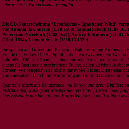
interpretiert”. Wir verlosen 5 Exemplare.
Die CD-Neuerscheinung “Españoletas – Spanischer Wind” verspri
von Antonio de Cabezón (1510-1566), Samuel Scheidt (1587-1654
Pieterszoon Sweelinck (1562-1621), Andrea Falconiero (c.1585-16
(1584–1654), Tielman Susato (1510/15-1570)
Sie spielten auf Türmen und Plätzen, in Rathäusern und Kirchen, an 
Freude des Volkes: Die Stadtpfeifer, die etwa zwischen dem 14. und 
kulturellen Blütezeit Spaniens, einen enormen Aufschwung. War die 
eigens für Instrumente geschriebene Stücke, galten gleichzeitig aber
Formen, wie beispielsweise höchst kunstvolle Glosas, Diferencias od
von Tanzsätzen. Durch ihre Aufführung am Hof und zu volkstümliche
Spanische Musik aus Renaissance und Barock und deren Einflüsse auf 
Instrumenten, wobei jeder Musiker mehrere Blas–, Tasten– oder Zupfi
Das Ensemble möchte mit ihren Konzerten ganz in der Tradition des 