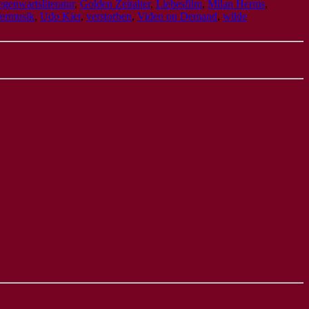
genwartsliteratur
,
Golden Zeitalter
,
Liebesfilm
,
Milan Herms
,
fermusik
,
Udo Kier
,
verstorben
,
Video on Demand
,
wilde