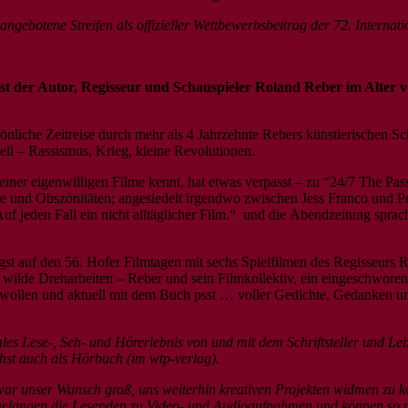
angebotene Streifen als offizieller Wettbewerbsbeitrag der 72. Internat
 ist der Autor, Regisseur und Schauspieler Roland Reber im Alter 
nliche Zeitreise durch mehr als 4 Jahrzehnte Rebers künstlerischen Sch
ell – Rassismus, Krieg, kleine Revolutionen.
iner eigenwilligen Filme kennt, hat etwas verpasst – zu “24/7 The Pa
e und Obszönitäten; angesiedelt irgendwo zwischen Jess Franco und Pe
f jeden Fall ein nicht alltäglicher Film.“ und die Abendzeitung spra
t auf den 56. Hofer Filmtagen mit sechs Spielfilmen des Regisseurs R
 wilde Dreharbeiten – Reber und sein Filmkollektiv, ein eingeschwore
llen und aktuell mit dem Buch psst … voller Gedichte, Gedanken und G
ales Lese-, Seh- und Hörerlebnis von und mit dem Schriftsteller und L
hst auch als Hörbuch (im wtp-verlag).
r unser Wunsch groß, uns weiterhin kreativen Projekten widmen zu kö
langen die Lesenden zu Video- und Audioaufnahmen und können so mit