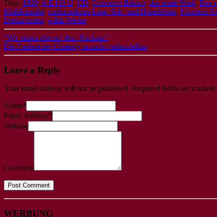
Tags:
1600
,
A E I O U
,
CD
,
Concierto Ibérico
,
das letzte Werk
,
Das s
Multikünstler
,
multimediales Lese- Seh- und Hörerlebnis
,
Nicolette K
Dreharbeiten
,
wilde Werke
“Wir sitzen alle auf dem Rücksitz”
Die Freiheit der Comedy ist nicht verhandelbar
Leave a Reply
Your email address will not be published.
Required fields are marked
Name
*
Email Address
*
Website
Comment
WERBUNG