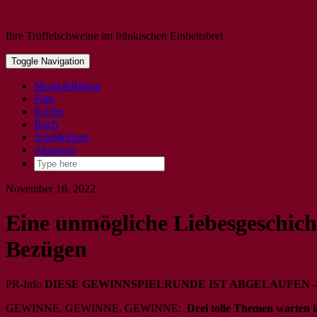
Ihre Trüffelschweine im fränkischen Einheitsbrei
Toggle Navigation
Musik&Bühne
Film
Küche
Buch
Spiel&Sport
Aktionen
November 16, 2022
Eine unmögliche Liebesgeschich
Bezügen
PR-Info
DIESE GEWINNSPIELRUNDE IST ABGELAUFEN 
GEWINNE, GEWINNE, GEWINNE:
Drei tolle Themen warten i