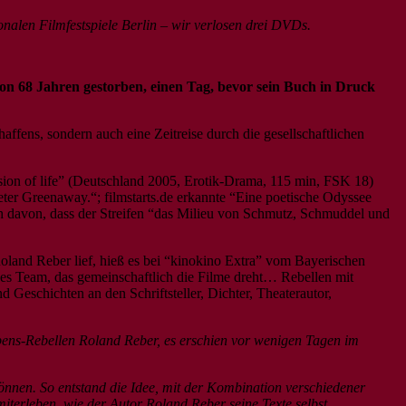
ionalen Filmfestspiele Berlin – wir verlosen drei DVDs.
von 68 Jahren gestorben, einen Tag, bevor sein Buch in Druck
affens, sondern auch eine Zeitreise durch die gesellschaftlichen
ssion of life” (Deutschland 2005, Erotik-Drama, 115 min, FSK 18)
ter Greenaway.“; filmstarts.de erkannte “Eine poetische Odyssee
ch davon, dass der Streifen “das Milieu von Schmutz, Schmuddel und
oland Reber lief, hieß es bei “kinokino Extra” vom Bayerischen
nes Team, das gemeinschaftlich die Filme dreht… Rebellen mit
eschichten an den Schriftsteller, Dichter, Theaterautor,
ebens-Rebellen Roland Reber, es erschien vor wenigen Tagen im
nnen. So entstand die Idee, mit der Kombination verschiedener
erleben, wie der Autor Roland Reber seine Texte selbst