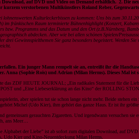
alen Download, auf DVD und Video on Demand erhältlich. 2. Die n
vor kurzem verstorbenen Multikünstlers Roland Reber, Gegenwartsl
rei lohnenswerten Kulturleckerbissen zu kommen: Uns bis zum 30.11.20
uch) im fränkischen Raum terminierte Bühnenhighlight (Konzert, Kabar
lers bzw. Programms und das Datum und den Ort (z.B.Nürnberg, Bamber
eographisch abdecken. Aber wie bei allen schönen Spielen/Preisaussc
 der drei Gewinnspielthemen Sie ganz besonders begeistert. Werden Sie
eicht.
erfallen. Ein junger Mann rempelt sie an, entreißt ihr die Handta
r. Anna (Sophie Rois) und Adrian (Milan Herms). Dieses Mal ist si
teilte das ZDF HEUTE JOURNAL; „Ein radikales Statement für die Li
NPOST und „Eine Liebeserklärung an das Kino“ der ROLLING STO
uspielerin, aber spielen tut sie schon lange nicht mehr. Beide stehen e
ehört Michel (Udo Kier), ihm gehört das ganze Haus. Er ist ihr größte
nd gemeinsam gerauchten Zigaretten. Und irgendwann versuchen sie e
eich, ans Meer…
lle Alphabet der Liebe” ist ab sofort zum digitalen Download, auf DVD
ois, Udo Kier und Kino-Neuentdeckung Milan Herms.