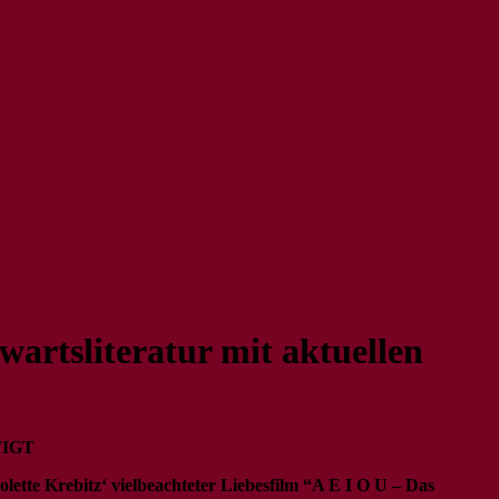
artsliteratur mit aktuellen
TIGT
lette Krebitz‘ vielbeachteter Liebesfilm “A E I O U – Das