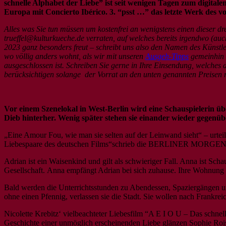
schnelle Alphabet der Liebe” ist seit wenigen Tagen zum digit
Europa mit Concierto Ibérico. 3. “psst …” das letzte Werk des 
Alles was Sie tun müssen um kostenfrei an wenigstens einen dieser d
trueffel@kulturkueche.de verraten, auf welches bereits irgendwo (a
2023 ganz besonders freut – schreibt uns also den Namen des Künst
wo völlig anders wohnt, als wir mit unseren
Ausgeh-Tipps
gemeinhin g
ausgeschlossen ist. Schreiben Sie gerne in Ihre Einsendung, welches
berücksichtigen solange der Vorrat an den unten genannten Preisen r
Vor einem Szenelokal in West-Berlin wird eine Schauspielerin üb
Dieb hinterher. Wenig später stehen sie einander wieder gegenübe
„Eine Amour Fou, wie man sie selten auf der Leinwand sieht“ – ur
Liebespaare des deutschen Films“schrieb die BERLINER MORGE
Adrian ist ein Waisenkind und gilt als schwieriger Fall. Anna ist Scha
Gesellschaft. Anna empfängt Adrian bei sich zuhause. Ihre Wohnung g
Bald werden die Unterrichtsstunden zu Abendessen, Spaziergängen u
ohne einen Pfennig, verlassen sie die Stadt. Sie wollen nach Frankr
Nicolette Krebitz‘ vielbeachteter Liebesfilm “A E I O U – Das schne
Geschichte einer unmöglich erscheinenden Liebe glänzen Sophie R