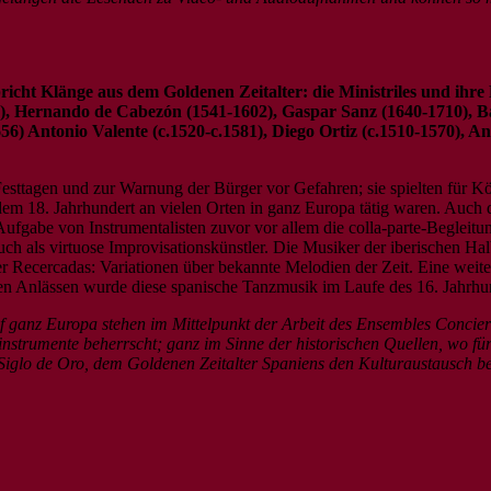
cht Klänge aus dem Goldenen Zeitalter: die Ministriles und ihre
), Hernando de Cabezón (1541-1602), Gaspar Sanz (1640-1710), Bar
56) Antonio Valente (c.1520-c.1581), Diego Ortiz (c.1510-1570), A
Festtagen und zur Warnung der Bürger vor Gefahren; sie spielten für 
dem 18. Jahrhundert an vielen Orten in ganz Europa tätig waren. Auch 
Aufgabe von Instrumentalisten zuvor vor allem die colla-parte-Beglei
 auch als virtuose Improvisationskünstler. Die Musiker der iberischen H
er Recercadas: Variationen über bekannte Melodien der Zeit. Eine weit
n Anlässen wurde diese spanische Tanzmusik im Laufe des 16. Jahrhund
ganz Europa stehen im Mittelpunkt der Arbeit des Ensembles Concierto 
nstrumente beherrscht; ganz im Sinne der historischen Quellen, wo für
Siglo de Oro, dem Goldenen Zeitalter Spaniens den Kulturaustausch be