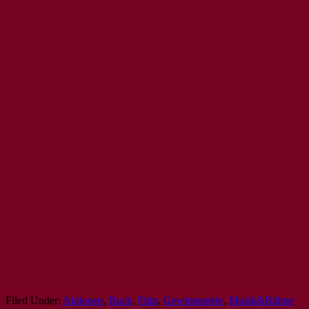
Filed Under:
Aktionen
,
Buch
,
Film
,
Gewinnspiele
,
Musik&Bühne