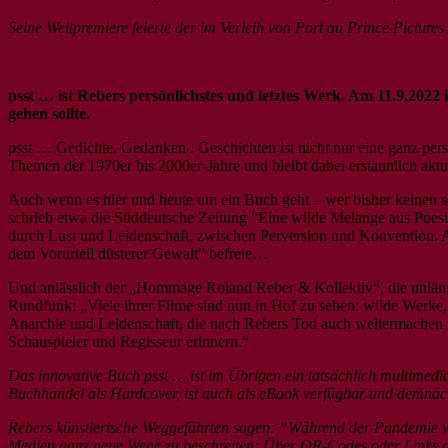
Seine Weltpremiere feierte der im Verleih von Port au Prince Pictures 
psst … ist Rebers persönlichstes und letztes Werk. Am 11.9.2022
gehen sollte.
psst … Gedichte. Gedanken . Geschichten ist nicht nur eine ganz persö
Themen der 1970er bis 2000er-Jahre und bleibt dabei erstaunlich aktu
Auch wenn es hier und heute um ein Buch geht – wer bisher keinen se
schrieb etwa die Süddeutsche Zeitung “Eine wilde Melange aus Poesi
durch Lust und Leidenschaft, zwischen Perversion und Konvention. Au
dem Vorurteil düsterer Gewalt” befreie…
Und anlässlich der „Hommage Roland Reber & Kollektiv“, die unlängs
Rundfunk: „Viele ihrer Filme sind nun in Hof zu sehen: wilde Werke,
Anarchie und Leidenschaft, die nach Rebers Tod auch weitermachen wo
Schauspieler und Regisseur erinnern.“
Das innovative Buch psst … ist im Übrigen ein tatsächlich multimedi
Buchhandel als Hardcover, ist auch als eBook verfügbar und demnäc
Rebers künstlerische Weggefährten sagen: “Während der Pandemie wa
Medien ganz neue Wege zu beschreiten: Über QR-Codes oder Links ge