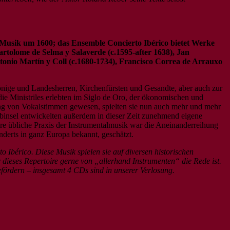
 Musik um 1600; das Ensemble Concierto Ibérico bietet Werke
tolome de Selma y Salaverde (c.1595-after 1638), Jan
ntonio Martín y Coll (c.1680-1734), Francisco Correa de Arrauxo
Könige und Landesherren, Kirchenfürsten und Gesandte, aber auch zur
die Ministriles erlebten im Siglo de Oro, der ökonomischen und
tung von Vokalstimmen gewesen, spielten sie nun auch mehr und mehr
albinsel entwickelten außerdem in dieser Zeit zunehmend eigene
ere übliche Praxis der Instrumentalmusik war die Aneinanderreihung
erts in ganz Europa bekannt, geschätzt.
Ibérico. Diese Musik spielen sie auf diversen historischen
 dieses Repertoire gerne von „allerhand Instrumenten“ die Rede ist.
fördern – insgesamt 4 CDs sind in unserer Verlosung.