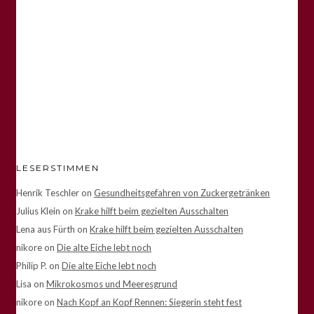
LESERSTIMMEN
Henrik Teschler
on
Gesundheitsgefahren von Zuckergetränken
Julius Klein
on
Krake hilft beim gezielten Ausschalten
Lena aus Fürth
on
Krake hilft beim gezielten Ausschalten
nikore
on
Die alte Eiche lebt noch
Philip P.
on
Die alte Eiche lebt noch
Lisa
on
Mikrokosmos und Meeresgrund
nikore
on
Nach Kopf an Kopf Rennen: Siegerin steht fest