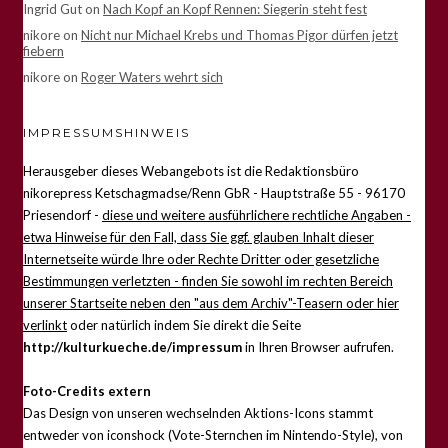
Ingrid Gut
on
Nach Kopf an Kopf Rennen: Siegerin steht fest
nikore
on
Nicht nur Michael Krebs und Thomas Pigor dürfen jetzt
fiebern
nikore
on
Roger Waters wehrt sich
IMPRESSUMSHINWEIS
Herausgeber dieses Webangebots ist die Redaktionsbüro
nikorepress Ketschagmadse/Renn GbR - Hauptstraße 55 - 96170
Priesendorf -
diese und weitere ausführlichere rechtliche Angaben -
etwa Hinweise für den Fall, dass Sie ggf. glauben Inhalt dieser
Internetseite würde Ihre oder Rechte Dritter oder gesetzliche
Bestimmungen verletzten - finden Sie sowohl im rechten Bereich
unserer Startseite neben den "aus dem Archiv"-Teasern oder hier
verlinkt
oder natürlich indem Sie direkt die Seite
http://kulturkueche.de/impressum
in Ihren Browser aufrufen.
Foto-Credits extern
Das Design von unseren wechselnden Aktions-Icons stammt
entweder von iconshock (Vote-Sternchen im Nintendo-Style), von