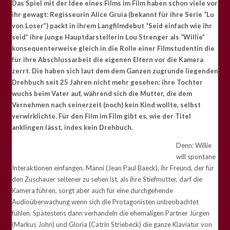
Das Spiel mit der Idee eines Films im Film haben schon viele vor
ihr gewagt: Regisseurin Alice Gruia (bekannt für ihre Serie “
Lu
von Loser”)
packt in ihrem Langfilmdebut “Seid einfach wie ihr
seid” ihre junge Hauptdarstellerin Lou Strenger als “Willie”
konsequenterweise gleich in die Rolle einer Filmstudentin die
für ihre Abschlussarbeit die eigenen Eltern vor die Kamera
zerrt. Die haben sich laut dem dem Ganzen zugrunde liegenden
Drehbuch seit 25 Jahren nicht mehr gesehen: ihre Tochter
wuchs beim Vater auf, während sich die Mutter, die dem
Vernehmen nach seinerzeit (noch) kein Kind wollte, selbst
verwirklichte. Für den Film im Film gibt es, wie der Titel
anklingen lässt, indes kein Drehbuch.
Denn: Willie
will spontane
Interaktionen einfangen.
Männi (Jean Paul Baeck), i
hr Freund, der für
den Zuschauer seltener zu sehen ist, als ihre Stiefmutter, darf die
Kamera führen, sorgt aber auch für eine durchgehende
Audioüberwachung wenn sich die Protagonisten unbeobachtet
fühlen. Spätestens dann verhandeln die ehemaligen Partner
Jürgen
(Markus John) und Gloria (Catrin Striebeck) die ganze Klaviatur von