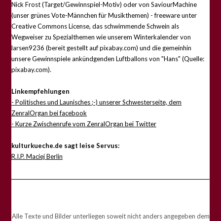
Nick Frost (Target/Gewinnspiel-Motiv) oder von SaviourMachine
(unser grünes Vote-Männchen für Musikthemen) - freeware unter
Creative Commons License, das schwimmende Schwein als
Wegweiser zu Spezialthemen wie unserem Winterkalender von
larsen9236 (bereit gestellt auf pixabay.com) und die gemeinhin
unsere Gewinnspiele ankündgenden Luftballons von "Hans" (Quelle:
pixabay.com).
Linkempfehlungen
- Politisches und Launisches ;-) unserer Schwesterseite, dem
ZenralOrgan bei facebook
- Kurze Zwischenrufe vom ZenralOrgan bei Twitter
kulturkueche.de sagt leise Servus:
R.I.P. Maciej Berlin
Alle Texte und Bilder unterliegen soweit nicht anders angegeben dem