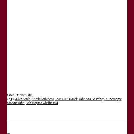
Filed Under:
Film
Tags:
Alice Gruia
,
Catrin Striebeck
,
Jean Paul Baeck
,
Johanna Gastdorf
,
Lou Strenger
,
Markus John
,
Seid einfach wie ihr seid