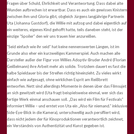
Fragen über
Schuld, Ehrlichkeit und Verantwortung. Dass dabei alte
Wunden aufbrechen ist erwartbar. Dass es auch ein gewisses Knistern
zwischen ihm und Gloria gibt, obgleich Jürgens langjährige Partnerin
Uta (Johanna Gastdorf), die Willie mit aufzog und dabei eigentlich auf
ein weiteres, eigenes Kind gehofft hatte, teils daneben steht, ist der
einzige “Spoiler” den wir uns trauen hier anzureißen.
“Seid einfach wie ihr seid” hat keine nennenswerten Längen, ist im
Grunde also eher ein kurzweiliges Kammerspiel. Auch machen alle
Darsteller außer der Figur von
Willies Adoptiv-Bruder André (Florian
Geißelmann) ihre Arbeit mehr als solide. Trotzdem dauert es fast die
halbe Spieldauer bis der Streifen richtig hineinzieht. Zu vieles wirkt
einfach wie aufgesagt, ohne wirklichen Esprit am Reißbrett
entworfen. Nett sind allerdings Momente in denen über das Filmsujet
an sich gewitzelt wird (
Uta fragt beispielsweise einmal, wer sich das
fertige Werk einmal anschauen soll.
„Das wird ein Film f
ür Festivals“
informiert Willie – und erntet von Uta ein
„Also f
ür niemand.“ inklusive
Side-Eye-Blick in die Kamera)
, unterschwellig auch persifliert wird,
dass nicht jedem der für Kinoproduktionen verantwortlich zeichnet,
ein Verständnis von
Authentizität und Kunst gegeben ist.