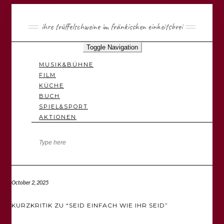
ihre trüffelschweine im fränkischen einheitsbrei
Toggle Navigation
MUSIK&BÜHNE
FILM
KÜCHE
BUCH
SPIEL&SPORT
AKTIONEN
October 2, 2025
KURZKRITIK ZU “SEID EINFACH WIE IHR SEID”