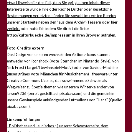
etwa Hinweise für den Fall, dass Sie ggf. glauben Inhalt dieser
Internetseite würde Ihre oder Rechte Dritter oder gesetzliche
Bestimmungen verletzten - finden Sie sowohl im rechten Bereich
unserer Startseite neben den "aus dem Archiv"-Teasern oder hier
verlinkt
oder natürlich indem Sie direkt die Seite
http://kulturkueche.de/impressum
in Ihren Browser aufrufen.
Foto-Credits extern
Das Design von unseren wechselnden Aktions-Icons stammt
entweder von iconshock (Vote-Sternchen im Nintendo-Style), von
Nick Frost (Target/Gewinnspiel-Motiv) oder von SaviourMachine
(unser grünes Vote-Männchen für Musikthemen) - freeware unter
Creative Commons License, das schwimmende Schwein als
Wegweiser zu Spezialthemen wie unserem Winterkalender von
larsen9236 (bereit gestellt auf pixabay.com) und die gemeinhin
unsere Gewinnspiele ankündgenden Luftballons von "Hans" (Quelle:
pixabay.com).
Linkempfehlungen
- Politisches und Launisches ;-) unserer Schwesterseite, dem