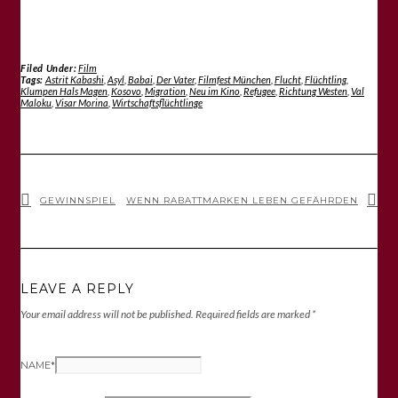
Filed Under:
Film
Tags:
Astrit Kabashi
,
Asyl
,
Babai
,
Der Vater
,
Filmfest München
,
Flucht
,
Flüchtling
,
Klumpen Hals Magen
,
Kosovo
,
Migration
,
Neu im Kino
,
Refugee
,
Richtung Westen
,
Val
Maloku
,
Visar Morina
,
Wirtschaftsflüchtlinge
GEWINNSPIEL
WENN RABATTMARKEN LEBEN GEFÄHRDEN
LEAVE A REPLY
Your email address will not be published.
Required fields are marked
*
NAME
*