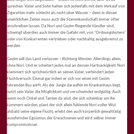
sprechen. Vater und Sohn halten sich jedenfalls mit dem Verkauf von
Zigaretten mehr schlecht als recht über Wasser – denn in diesen
unwirklichen Zeiten muss auch die Stammkundschaft immer öfter
anschreiben lassen. Da Nori und Gezim fliegende Händler sind,
schwingt überdies auch immer die Gefahr mit, von “Ordnungshütern”
oder von Konkurrenten vertrieben oder nachhaltig ausgebremst zu
werden.
Gezim will das Land verlassen – Richtung Westen. Allerdings allein,
ohne Nori. Und er scheitert jedes mal an dessen Hartnäckigkeit: Nori
klammert sich sprichwörtlich an seinen Vater, verhindert jeden
Fluchtversuch. Einmal gar indem er sich vor einen mit Gezim
fahrenden Bus wirft. Als der Junge daraufhin im Krankenhaus liegt,
nutzt sein Vater die Möglichkeit und verschwindet endgültig. Auch
wenn noch Onkel und Tanten da sind, die sich scheinbar um ihn
kümmern würden, plant der sich allein fühlende Nori voller Wut
alsbald seine eigene Flucht, erlebt den auch körperlich gewalttätig
ausufernden Egoismus der Erwachsenen und wird selber immer
kompromissloser.