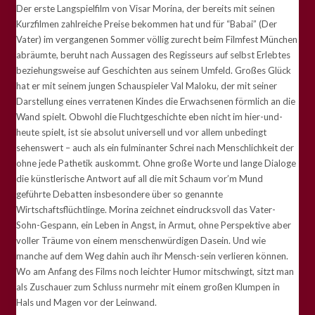
Der erste Langspielfilm von Visar Morina, der bereits mit seinen
Kurzfilmen zahlreiche Preise bekommen hat und für “Babai” (Der
Vater) im vergangenen Sommer völlig zurecht beim Filmfest München
abräumte, beruht nach Aussagen des Regisseurs auf selbst Erlebtes
beziehungsweise auf Geschichten aus seinem Umfeld. Großes Glück
hat er mit seinem jungen Schauspieler Val Maloku, der mit seiner
Darstellung eines verratenen Kindes die Erwachsenen förmlich an die
Wand spielt. Obwohl die Fluchtgeschichte eben nicht im hier-und-
heute spielt, ist sie absolut universell und vor allem unbedingt
sehenswert – auch als ein fulminanter Schrei nach Menschlichkeit der
ohne jede Pathetik auskommt. Ohne große Worte und lange Dialoge
die künstlerische Antwort auf all die mit Schaum vor’m Mund
geführte Debatten insbesondere über so genannte
Wirtschaftsflüchtlinge. Morina zeichnet eindrucksvoll das Vater-
Sohn-Gespann, ein Leben in Angst, in Armut, ohne Perspektive aber
voller Träume von einem menschenwürdigen Dasein. Und wie
manche auf dem Weg dahin auch ihr Mensch-sein verlieren können.
Wo am Anfang des Films noch leichter Humor mitschwingt, sitzt man
als Zuschauer zum Schluss nurmehr mit einem großen Klumpen in
Hals und Magen vor der Leinwand.