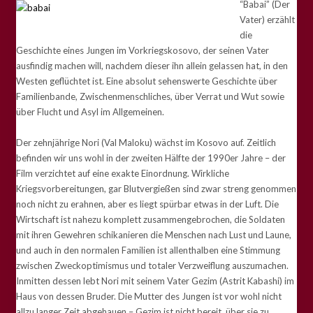
“Babai” (Der
Vater) erzählt
die
Geschichte eines Jungen im Vorkriegskosovo, der seinen Vater
ausfindig machen will, nachdem dieser ihn allein gelassen hat, in den
Westen geflüchtet ist. Eine absolut sehenswerte Geschichte über
Familienbande, Zwischenmenschliches, über Verrat und Wut sowie
über Flucht und Asyl im Allgemeinen.
Der zehnjährige Nori (Val Maloku) wächst im Kosovo auf. Zeitlich
befinden wir uns wohl in der zweiten Hälfte der 1990er Jahre – der
Film verzichtet auf eine exakte Einordnung. Wirkliche
Kriegsvorbereitungen, gar Blutvergießen sind zwar streng genommen
noch nicht zu erahnen, aber es liegt spürbar etwas in der Luft. Die
Wirtschaft ist nahezu komplett zusammengebrochen, die Soldaten
mit ihren Gewehren schikanieren die Menschen nach Lust und Laune,
und auch in den normalen Familien ist allenthalben eine Stimmung
zwischen Zweckoptimismus und totaler Verzweiflung auszumachen.
Inmitten dessen lebt Nori mit seinem Vater Gezim (Astrit Kabashi) im
Haus von dessen Bruder. Die Mutter des Jungen ist vor wohl nicht
allzu langer Zeit abgehauen – Gezim ist nicht bereit, über sie zu